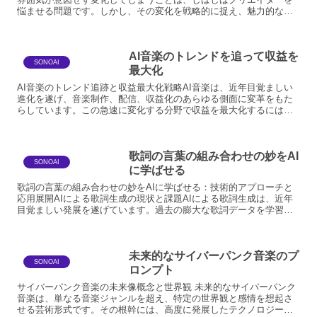
悩ませる問題です。しかし、その変化を戦略的に捉え、魅力的な展
開へと昇華させることも可能です。ここでは、曲の雰囲気が変わ
っ...
AI音楽のトレンドを追って収益を
SONOAI
最大化
AI音楽のトレンド追跡と収益最大化戦略AI音楽は、近年目覚ましい
進化を遂げ、音楽制作、配信、収益化のあらゆる側面に変革をもた
らしています。この急速に変化する分野で収益を最大化するには、
最新のトレンドを的確に把握し、戦略的にアプローチすること...
歌詞の言葉の組み合わせの妙をAI
SONOAI
に学ばせる
歌詞の言葉の組み合わせの妙をAIに学ばせる：技術的アプローチと
応用展開AIによる歌詞生成の現状と課題AIによる歌詞生成は、近年
目覚ましい発展を遂げています。過去の膨大な歌詞データを学習
し、文脈に沿った自然な言葉の連なりや、感情を揺さぶる表現...
未来的なサイバーパンク音楽のプ
SONOAI
ロンプト
サイバーパンク音楽の未来像概念と世界観 未来的なサイバーパンク
音楽は、単なる音楽ジャンルを超え、特定の世界観と感情を想起さ
せる芸術形式です。その根幹には、高度に発展したテクノロジー