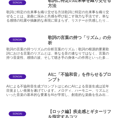
歌詞に特定の出来事を織り交ぜる
た。しかし、Su...
SONOAI
方法
歌詞に特定の出来事を織り交ぜる方法歌詞に特定の出来事を織り交
ぜることは、楽曲に深みと共感を呼び起こす強力な手法です。単な
る感情の吐露や抽象的な表現に留まらず、リスナーが共感したり、
情景を鮮明に思い描いたりできるようになります。この手法を効
果...
歌詞の言葉の持つ「リズム」の分
SONOAI
析
歌詞の言葉の持つリズムの分析言葉のリズム：歌詞の根源的要素歌
詞における言葉のリズムとは、単なる音の連なりではなく、言葉の
持つ音楽性、感情の波、そして聴き手の身体への作用といった多層
的な側面を含んでいます。それは、詩が音楽と結びつくことで生
ま...
AIに「不協和音」を作らせるプロ
SONOAI
ンプト
AIによる不協和音生成プロンプトはじめにAIによる音楽生成は近年
目覚ましい発展を遂げています。メロディ、ハーモニー、リズムと
いった音楽の基本的な要素をAIが学習し、創造的な楽曲を生み出す
ことが可能になりました。しかし、音楽の魅力は調和だけで...
【ロック編】疾走感とギターリフ
SONOAI
を指定するコツ