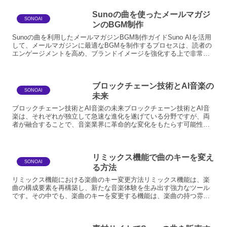
Sunoの曲を使ったメールマガジ
SONOAI
ンのBGM制作
Sunoの曲を利用したメールマガジンBGM制作ガイドSuno AIを活用
して、メールマガジンに最適なBGMを制作するプロセスは、読者の
エンゲージメントを高め、ブランドイメージを強化する上で非常に
有効です。本ガイドでは、Sunoの強力なAI音...
ブロックチェーン技術とAI音楽の
SONOAI
未来
ブロックチェーン技術とAI音楽の未来ブロックチェーン技術とAI音
楽は、それぞれが独立して急速な進化を遂げている分野ですが、両
者が融合することで、音楽業界に革命的な変化をもたらす可能性を
秘めています。この技術的な連携は、単なる効率化や新しい創...
リミックス機能で曲のキーを変え
SONOAI
る方法
リミックス機能における楽曲のキー変更方法リミックス機能は、楽
曲の構成要素を再構築し、新たな音楽体験を生み出す強力なツール
です。その中でも、楽曲のキーを変更する機能は、楽曲の持つ雰囲
気を大きく変えたり、他の楽曲との親和性を高めたりする上で非
常...