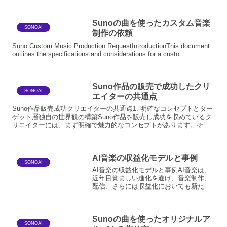
Sunoの曲を使ったカスタム音楽
SONOAI
制作の依頼
Suno Custom Music Production RequestIntroductionThis document
outlines the specifications and considerations for a custo...
Suno作品の販売で成功したクリ
SONOAI
エイターの共通点
Suno作品販売成功クリエイターの共通点1. 明確なコンセプトとター
ゲット層独自の世界観の構築Suno作品を販売し成功を収めているク
リエイターには、まず明確で魅力的なコンセプトがあります。それ
は、彼らが創造する音楽の世界観、歌詞のテーマ、そ...
AI音楽の収益化モデルと事例
SONOAI
AI音楽の収益化モデルと事例AI音楽は、
近年目覚ましい進化を遂げ、音楽制作、
配信、さらには収益化においても新たな
可能性を切り開いています。本稿では、
AI音楽の主要な収益化モデルとその具体
的な事例、そして今後の展望について掘
Sunoの曲を使ったオリジナルア
り下げていきます。...
SONOAI