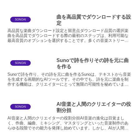
と、それによって生み出されるディストピア的で退廃的な社会構
造...
曲を高品質でダウンロードする設
SONOAI
定
高品質な楽曲ダウンロード設定と留意点ダウンロード品質の選択楽
曲を高品質でダウンロードする際の最初のステップは、利用可能な
最高音質のオプションを選択することです。多くの音楽ストリーミ
ングサービスやダウンロードストアでは、複数の音質設定を提供
し...
Sunoで詩を作りその詩を元に曲
SONOAI
を作る
Sunoで詩を作り、その詩を元に曲を作るSunoは、テキストから音楽
を生成する画期的なAIツールです。その中でも、詩を元に楽曲を制
作する機能は、クリエイターにとって無限の可能性を秘めていま
す。ここでは、Sunoで詩を作成し、それを基に楽曲を...
AI音楽と人間のクリエイターの役
SONOAI
割分担
AI音楽と人間のクリエイターの役割分担AI音楽の進化は目覚まし
く、作曲、編曲、ミキシング、マスタリングといった音楽制作のあ
らゆる段階でその能力を発揮し始めています。しかし、AIが人間の
クリエイターの役割を完全に代替するのではなく、むしろ協調...