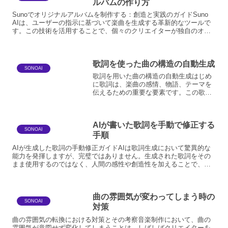
ルバムの作り方
Sunoでオリジナルアルバムを制作する：創造と実践のガイドSuno
AIは、ユーザーの指示に基づいて楽曲を生成する革新的なツールで
す。この技術を活用することで、個々のクリエイターが独自のオリ
ジナルアルバムを制作することが可能になります。本ガ...
歌詞を使った曲の構造の自動生成
SONOAI
歌詞を用いた曲の構造の自動生成はじめ
に歌詞は、楽曲の感情、物語、テーマを
伝えるための重要な要素です。この歌詞
を基盤として、楽曲の構造を自動生成す
る技術は、音楽制作の効率化や新たな創
作手法の開拓に貢献する可能性を秘めて
AIが書いた歌詞を手動で修正する
います。本稿では、歌詞を...
SONOAI
手順
AIが生成した歌詞の手動修正ガイドAIは歌詞生成において驚異的な
能力を発揮しますが、完璧ではありません。生成された歌詞をその
まま使用するのではなく、人間の感性や創造性を加えることで、よ
り魅力的で独創的な作品へと昇華させることが可能です。ここ...
曲の雰囲気が変わってしまう時の
SONOAI
対策
曲の雰囲気の転換における対策とその考察音楽制作において、曲の
雰囲気が意図せず変化してしまうことは、しばしばクリエイターを