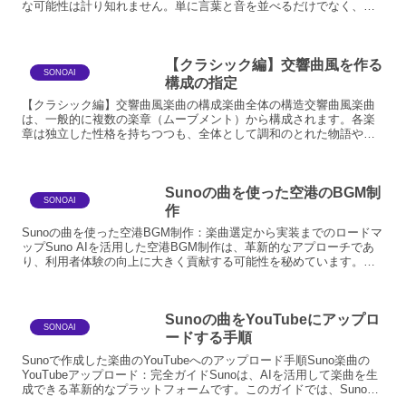
な可能性は計り知れません。単に言葉と音を並べるだけでなく、両
者が互いに影響し合い、新たな表現を生み出すための多岐にわた
る...
【クラシック編】交響曲風を作る
SONOAI
構成の指定
【クラシック編】交響曲風楽曲の構成楽曲全体の構造交響曲風楽曲
は、一般的に複数の楽章（ムーブメント）から構成されます。各楽
章は独立した性格を持ちつつも、全体として調和のとれた物語や感
情の流れを形成します。古典派後期からロマン派にかけて確立さ
れ...
Sunoの曲を使った空港のBGM制
SONOAI
作
Sunoの曲を使った空港BGM制作：楽曲選定から実装までのロードマ
ップSuno AIを活用した空港BGM制作は、革新的なアプローチであ
り、利用者体験の向上に大きく貢献する可能性を秘めています。本
稿では、Sunoの楽曲を空港BGMとして導入す...
Sunoの曲をYouTubeにアップロ
SONOAI
ードする手順
Sunoで作成した楽曲のYouTubeへのアップロード手順Suno楽曲の
YouTubeアップロード：完全ガイドSunoは、AIを活用して楽曲を生
成できる革新的なプラットフォームです。このガイドでは、Sunoで
作成した楽曲をYouTubeにア...