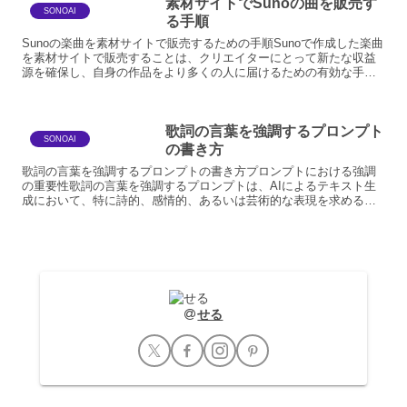
素材サイトでSunoの曲を販売す
SONOAI
る手順
Sunoの楽曲を素材サイトで販売するための手順Sunoで作成した楽曲
を素材サイトで販売することは、クリエイターにとって新たな収益
源を確保し、自身の作品をより多くの人に届けるための有効な手段
です。このプロセスは、楽曲の品質向上から権利処理、そ...
歌詞の言葉を強調するプロンプト
SONOAI
の書き方
歌詞の言葉を強調するプロンプトの書き方プロンプトにおける強調
の重要性歌詞の言葉を強調するプロンプトは、AIによるテキスト生
成において、特に詩的、感情的、あるいは芸術的な表現を求める場
合に極めて重要です。単に歌詞の内容を生成するだけでなく、特...
せる