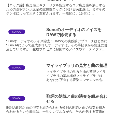
【ロック編】疾走感とギターリフを指定するコツ疾走感を演出する
ための基盤テンポ設定の重要性ロックにおける疾走感は、まずその
テンポによって大きく左右されます。一般的に、1分間に
140BPM（Beats Per Minute）を超えるテンポは、疾...
Sunoのオーディオのノイズを
SONOAI
DAWで除去する
Sunoオーディオのノイズ除去：DAWでの実践的アプローチはじめに
Suno AIによって生成されたオーディオは、その手軽さから急速に普
及していますが、生成プロセスに起因するノイズやアーティファク
トが残存することがあります。これらのノイズは、...
マイライブラリの見方と曲の整理
SONOAI
マイライブラリの見方と曲の整理マイラ
イブラリの基本構成マイライブラリは、
あなたが所有する音楽コンテンツの包括
的なコレクションです。ここでは、購入
した楽曲、アップロードした楽曲、そし
てストリーミングサービスで「お気に入
歌詞の朗読と曲の演奏を組み合わ
り」に追加した楽曲などが...
SONOAI
せる
歌詞の朗読と曲の演奏を組み合わせる歌詞の朗読と曲の演奏を組み
合わせるという表現は、一見シンプルながら、その内包する芸術的