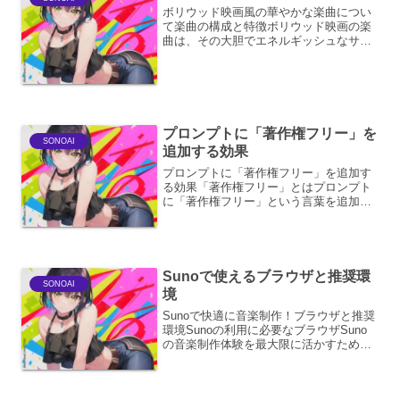
ボリウッド映画風の華やかな楽曲につい
て楽曲の構成と特徴ボリウッド映画の楽
曲は、その大胆でエネルギッシュなサウ
ンド、心躍るメロディー、そして視覚的
にも豪華な演出によって、世界中の観客
を魅了してきました。これらの楽曲は、
単なる背景音楽にとどまら...
プロンプトに「著作権フリー」を
SONOAI
追加する効果
プロンプトに「著作権フリー」を追加す
る効果「著作権フリー」とはプロンプト
に「著作権フリー」という言葉を追加す
ることは、生成されるコンテンツの著作
権に関する取り扱いを明確にするための
強力な指示となります。具体的には、生
成AIが作成した画像、文...
Sunoで使えるブラウザと推奨環
SONOAI
境
Sunoで快適に音楽制作！ブラウザと推奨
環境Sunoの利用に必要なブラウザSuno
の音楽制作体験を最大限に活かすために
は、お使いのブラウザが重要です。Suno
はWebブラウザ上で動作するため、ブラ
ウザの互換性やパフォーマンスが直接的