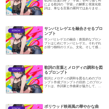
歌詞の言葉の持つ「宇宙」をAIで描くAI
による歌詞の「宇宙」の解釈と視覚化歌
詞は、単なる言葉の羅列ではありませ
ん。それは感情、情景、哲学、そして詩
人の内面世界が凝縮された、一種の宇宙
です。AI技術の進化は、この歌詞に秘め
られた「宇宙」を、こ...
サンバとレゲエを融合させるプロ
SONOAI
ンプト
サンバとレゲエの融合：創造的なプロン
プトはじめにサンバとレゲエ。それぞれ
が持つ独特のリズム、文化、そして感情
は、音楽の世界において強力な個性を放
っています。ブラジルの情熱的なサンバ
と、ジャマイカの魂を揺さぶるレゲエ。
この二つの音楽ジャンルを...
歌詞の言葉とメロディの調和を図
SONOAI
るプロンプト
歌詞とメロディの調和を図るためのプロ
ンプト作成プロンプトの目的 このプロン
プトは、作詞家と作曲家が協力して、歌
詞の持つ意味合い、感情、リズム、そし
てメロディの持つ旋律、ハーモニー、テ
ンポ、ダイナミクスなどが互いを高め合
い、一体となって聴き手...
ボリウッド映画風の華やかな曲
SONOAI