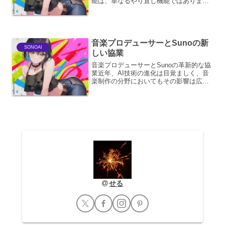
能は、単なるやり直し機能ではありませ
ん。創造性を刺激し、より理想的な音源
へと導くための強力なツールです。この
機能の特性を理解し、適切なタイミング
で活用するこ...
音楽プロデューサーとSunoの新
SONOAI
しい協業
音楽プロデューサーとSunoの革新的な協
業近年、AI技術の進化は目覚ましく、音
楽制作の分野においてもその影響は広が
りを見せています。中でも、AI音楽生成
サービス「Suno」は、その手軽さとクオ
リティの高さから注目を集めています。
そんなSun...
せる