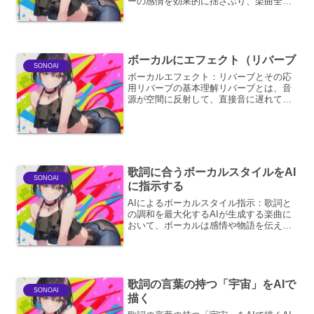
ーの感情を効果的に揺さぶり、楽曲全体
の魅力を最大限に引き出すために不可欠
です。DAW（Digital Audio Workstation）
などの音楽制作ソフトウェアを駆...
ボーカルにエフェクト（リバーブ
SONOAI
ボーカルエフェクト：リバーブとその応
用リバーブの基本理解リバーブとは、音
源が空間に反射して、直接音に遅れて聞
こえる多数の反射音の集まりを模倣する
エフェクトです。これにより、ボーカル
に奥行き、空間の広がり、そして豊かな
響きを与えることができま...
歌詞に合うボーカルスタイルをAI
SONOAI
に指示する
AIによるボーカルスタイル指示：歌詞と
の調和を最大化するAIが生成する楽曲に
おいて、ボーカルは感情や物語を伝える
最も重要な要素の一つです。歌詞に込め
られたメッセージや感情を最大限に引き
出すためには、AIに対して適切なボーカ
ルスタイルを指示す...
歌詞の言葉の持つ「宇宙」をAIで
SONOAI
描く