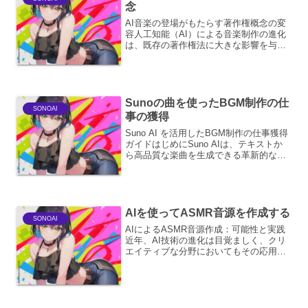
念
AI音楽の登場がもたらす著作権概念の変
容人工知能（AI）による音楽制作の進化
は、既存の著作権法に大きな影響を与え
ています。これまで人間が創作活動の主
体であった著作権の世界に、AIという新
たな「創作者」が登場したことで、著作
権の帰属、侵害の判...
Sunoの曲を使ったBGM制作の仕
SONOAI
事の獲得
Suno AI を活用したBGM制作の仕事獲得
ガイドはじめにSuno AIは、テキストか
ら高品質な楽曲を生成できる革新的なAI
ツールです。この技術を活用すること
で、これまで音楽制作の専門知識や高価
な機材なしには難しかった、オリジナル
のBGM...
AIを使ってASMR音源を作成する
SONOAI
AIによるASMR音源作成：可能性と実践
近年、AI技術の進化は目覚ましく、クリ
エイティブな分野においてもその応用範
囲は広がり続けています。中でも、
ASMR（自律感覚反応）音源の作成にお
いて、AIが持つ可能性は非常に大きいと
言えるでしょう。本...