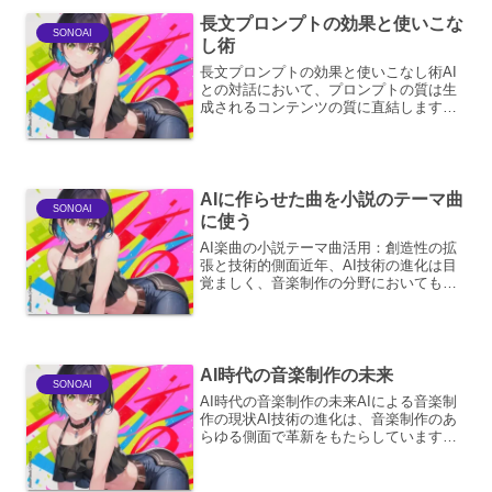
長文プロンプトの効果と使いこな
SONOAI
し術
長文プロンプトの効果と使いこなし術AI
との対話において、プロンプトの質は生
成されるコンテンツの質に直結します。
特に、より高度で複雑なアウトプットを
求める場合、単なる短い指示ではAIの理
解が追いつかず、期待通りの結果を得ら
れないことがあります...
AIに作らせた曲を小説のテーマ曲
SONOAI
に使う
AI楽曲の小説テーマ曲活用：創造性の拡
張と技術的側面近年、AI技術の進化は目
覚ましく、音楽制作の分野においてもそ
の影響は広がりを見せています。AIによ
って生成された楽曲を小説のテーマ曲と
して活用することは、作家の創造性を刺
激し、作品に新たな...
AI時代の音楽制作の未来
SONOAI
AI時代の音楽制作の未来AIによる音楽制
作の現状AI技術の進化は、音楽制作のあ
らゆる側面で革新をもたらしています。
かつては人間の感性や技術が不可欠とさ
れていた領域に、AIが急速に浸透してい
ます。作曲・編曲支援AIは、既存の楽曲