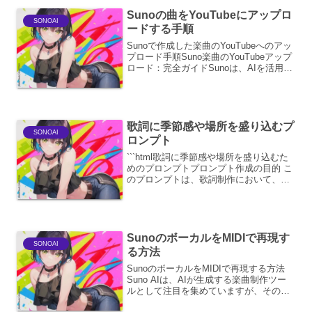
にSun...
Sunoの曲をYouTubeにアップロ
SONOAI
ードする手順
Sunoで作成した楽曲のYouTubeへのアッ
プロード手順Suno楽曲のYouTubeアップ
ロード：完全ガイドSunoは、AIを活用し
て楽曲を生成できる革新的なプラットフ
ォームです。このガイドでは、Sunoで作
成した楽曲をYouTubeにア...
歌詞に季節感や場所を盛り込むプ
SONOAI
ロンプト
```html歌詞に季節感や場所を盛り込むた
めのプロンプトプロンプト作成の目的 こ
のプロンプトは、歌詞制作において、季
節感と場所という二つの重要な要素を効
果的に取り込むことを目的としていま
す。 これらの要素は、歌詞に情景や感情
の深みを与え、...
SunoのボーカルをMIDIで再現す
SONOAI
る方法
SunoのボーカルをMIDIで再現する方法
Suno AIは、AIが生成する楽曲制作ツー
ルとして注目を集めていますが、そのボ
ーカルパートをMIDIデータとして直接出