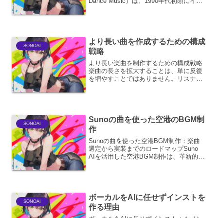
Dance Music）は、1990年代初頭にイギ
リスを中心に発展した電子音楽のジャン
ルです。その名称は、当初は皮肉や揶
揄...
より長い曲を作成するための構成
SONOAI
戦略
より長い楽曲を制作するための構成戦略
楽曲の長さを拡大することは、単に反復
を増やすことではありません。リスナー
の関心を維持し、楽曲に深みと展開を与
えるための、意図的で洗練された構成戦
略が必要です。ここでは、より長い楽曲
を制作するための様々なア...
Sunoの曲を使った空港のBGM制
SONOAI
作
Sunoの曲を使った空港BGM制作：楽曲
選定から実装までのロードマップSuno
AIを活用した空港BGM制作は、革新的な
アプローチであり、利用者体験の向上に
大きく貢献する可能性を秘めています。
本稿では、Sunoの楽曲を空港BGMとし
て導入す...
ボーカルをAIに任せずインストを
SONOAI
作る理由