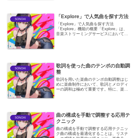
データから学習...
「Explore」で人気曲を探す方法
SONOAI
「Explore」で人気曲を探す方法
「Explore」機能の概要「Explore」は、
音楽ストリーミングサービスにおいて、
ユーザーが新たな音楽を発見するための
強力な機能です。「Explore」ページは、
単に既存のプレイリストを提示するだけ
で...
歌詞を使った曲のテンポの自動調
SONOAI
整
歌詞を用いた楽曲のテンポ自動調整はじ
めに楽曲制作において、歌詞とメロディ
ーの調和は極めて重要です。特に、楽曲
の「ノリ」や「グルーヴ」を決定づける
テンポは、歌詞の感情表現やリズム感に
直接影響を与えます。しかし、手作業で
テンポを調整し、歌詞との...
曲の構成を手動で調整する応用テ
SONOAI
クニック
曲の構成を手動で調整する応用テクニッ
ク曲の構成を最適化することは、リスナ