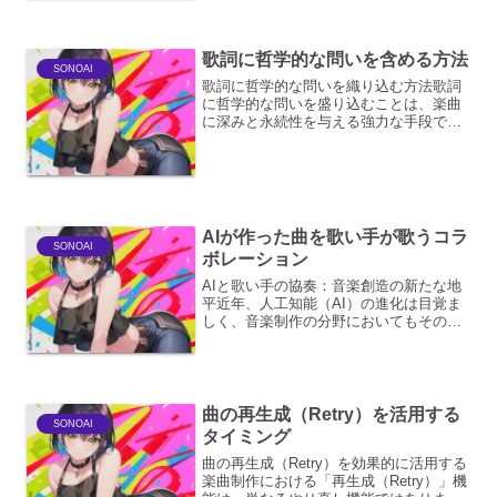
力する機能は現時点（2023年11月）では
提供されていません。しかし、いくつ
か...
歌詞に哲学的な問いを含める方法
SONOAI
歌詞に哲学的な問いを織り込む方法歌詞
に哲学的な問いを盛り込むことは、楽曲
に深みと永続性を与える強力な手段で
す。単なる言葉の羅列に留まらず、聴く
者の内面に響き、思考を促す作品を生み
出すことができます。ここでは、その方
法論と、それに付随する様々...
AIが作った曲を歌い手が歌うコラ
SONOAI
ボレーション
AIと歌い手の協奏：音楽創造の新たな地
平近年、人工知能（AI）の進化は目覚ま
しく、音楽制作の分野においてもその影
響は顕著になってきています。特に、AI
が作曲した楽曲を人間の歌い手が歌唱す
るというコラボレーションは、音楽の可
能性を大きく広げる...
曲の再生成（Retry）を活用する
SONOAI
タイミング
曲の再生成（Retry）を効果的に活用する
楽曲制作における「再生成（Retry）」機