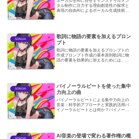
ボーカルをAIに任せずインストゥルメン
タル制作に注力する理由創造性の探求と
表現の自由AIによるボーカル生成技術は
目覚ましい進歩を遂げていますが、人間
のボーカリストが持つ 感情の機微、息遣
い、独特のフレージング を完全に再現す
るには至っていま...
歌詞に物語の要素を加えるプロン
SONOAI
プト
歌詞に物語の要素を加えるプロンプトの
作成プロンプト作成の基本原則歌詞に物
語の要素を効果的に加えるためには、明
確で具体的な指示が不可欠です。プロン
プトは、作曲家や作詞家が意図する世界
観、登場人物、出来事を正確に理解し、
それを歌詞に落とし込むた...
バイノーラルビートを使った集中
SONOAI
力向上の曲
バイノーラルビートによる集中力向上の
音楽：科学的アプローチと実践的活用バ
イノーラルビートとは何か？バイノーラ
ルビートは、左右の耳にそれぞれ異なる
周波数の音を聞かせることで、脳内で両
者の差分の周波数（ビート周波数）を聴
覚的に知覚する現象です。...
AI音楽の登場で変わる著作権の概
SONOAI