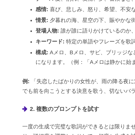
感情:
喜び、悲しみ、怒り、希望、不安
情景:
夕暮れの海、星空の下、賑やかな
登場人物:
誰が誰に語りかけているのか
キーワード:
特定の単語やフレーズを歌
構成:
Aメロ、Bメロ、サビ、ブリッジな
になります。（例：「Aメロは静かに始
例:
「失恋したばかりの女性が、雨の降る夜に
でも前を向こうとする決意を歌う、切ないバ
2. 複数のプロンプトを試す
一度の生成で完璧な歌詞ができるとは限りま