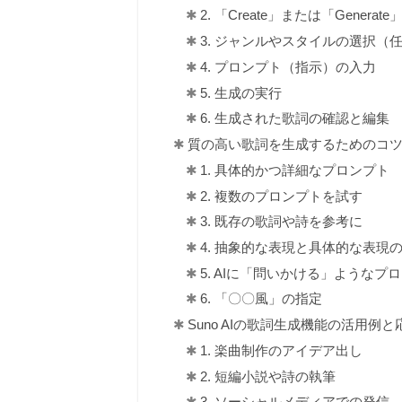
2. 「Create」または「Genera
3. ジャンルやスタイルの選択（
4. プロンプト（指示）の入力
5. 生成の実行
6. 生成された歌詞の確認と編集
質の高い歌詞を生成するためのコ
1. 具体的かつ詳細なプロンプト
2. 複数のプロンプトを試す
3. 既存の歌詞や詩を参考に
4. 抽象的な表現と具体的な表現
5. AIに「問いかける」ようなプ
6. 「〇〇風」の指定
Suno AIの歌詞生成機能の活用例と
1. 楽曲制作のアイデア出し
2. 短編小説や詩の執筆