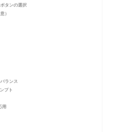
te」ボタンの選択
任意）
ツ
のバランス
ロンプト
応用