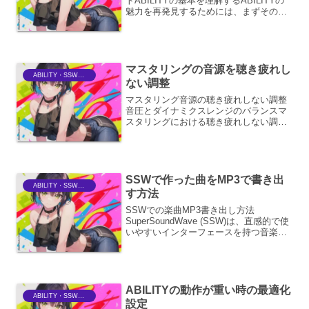
トABILITYの基本を理解するABILITYの
魅力を再発見するためには、まずその基
本を深く理解することが重要です。
ABILITYは、単なる「能力」という言葉
の訳語にとどまらず、その人が持つ潜在
能力...
マスタリングの音源を聴き疲れし
ABILITY・SSWriter
ない調整
マスタリング音源の聴き疲れしない調整
音圧とダイナミクスレンジのバランスマ
スタリングにおける聴き疲れしない調整
の根幹をなすのは、音圧とダイナミクス
レンジの繊細なバランスです。過度に音
圧を上げすぎると、音源全体が平坦にな
り、音楽的な抑揚が失われ...
SSWで作った曲をMP3で書き出
ABILITY・SSWriter
す方法
SSWでの楽曲MP3書き出し方法
SuperSoundWave (SSW)は、直感的で使
いやすいインターフェースを持つ音楽制
作ソフトウェアです。楽曲制作を終えた
後、それを様々な形式で出力すること
は、制作の最終段階として非常に重要で
す。特にMP...
ABILITYの動作が重い時の最適化
ABILITY・SSWriter
設定