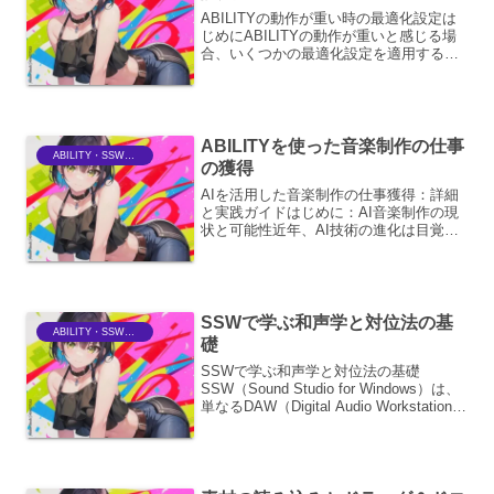
ABILITYの動作が重い時の最適化設定は
じめにABILITYの動作が重いと感じる場
合、いくつかの最適化設定を適用するこ
とで、パフォーマンスを大幅に改善でき
る可能性があります。本稿では、
ABILITYの動作をスムーズにするための
詳細な設定項...
ABILITYを使った音楽制作の仕事
ABILITY・SSWriter
の獲得
AIを活用した音楽制作の仕事獲得：詳細
と実践ガイドはじめに：AI音楽制作の現
状と可能性近年、AI技術の進化は目覚ま
しく、音楽制作の分野にもその波が押し
寄せています。 ABILITY のような高度な
AIツールは、作曲、編曲、ミキシング、
マスタ...
SSWで学ぶ和声学と対位法の基
ABILITY・SSWriter
礎
SSWで学ぶ和声学と対位法の基礎
SSW（Sound Studio for Windows）は、
単なるDAW（Digital Audio Workstation）
にとどまらず、音楽理論、特に和声学と
対位法といった作曲の根幹をなす分野に
ついても...