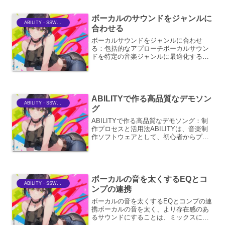
にあたり、万全の準備と正しい心構えを
持つことは、その後の作業...
ボーカルのサウンドをジャンルに
ABILITY・SSWriter
合わせる
ボーカルサウンドをジャンルに合わせ
る：包括的なアプローチボーカルサウン
ドを特定の音楽ジャンルに最適化するこ
とは、楽曲全体の完成度を決定づける重
要な要素です。単に音量やEQを調整する
だけでなく、ジャンルの特性を深く理解
し、ボーカルがその世界観...
ABILITYで作る高品質なデモソン
ABILITY・SSWriter
グ
ABILITYで作る高品質なデモソング：制
作プロセスと活用法ABILITYは、音楽制
作ソフトウェアとして、初心者からプロ
フェッショナルまで幅広いユーザーに支
持されています。その中でも、高品質な
デモソングの制作は、ABILITYの強力な
機能と...
ボーカルの音を太くするEQとコ
ABILITY・SSWriter
ンプの連携
ボーカルの音を太くするEQとコンプの連
携ボーカルの音を太く、より存在感のあ
るサウンドにすることは、ミックスにお