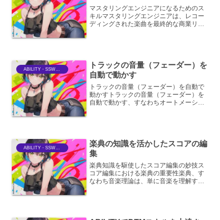
マスタリングエンジニアになるためのス
キルマスタリングエンジニアは、レコー
ディングされた楽曲を最終的な商業リリ
ース可能な状態に仕上げる、極めて重要
な役割を担います。単に音量を調整する
だけでなく、音楽作品全体の完成度を高
め、リスナーに最高の体験...
トラックの音量（フェーダー）を
ABILITY・SSWriter
自動で動かす
トラックの音量（フェーダー）を自動で
動かすトラックの音量（フェーダー）を
自動で動かす、すなわちオートメーショ
ン機能は、デジタルオーディオワークス
テーション（DAW）において、音楽制作
やサウンドデザインに不可欠な要素で
す。この機能を用いること...
楽典の知識を活かしたスコアの編
ABILITY・SSWriter
集
楽典知識を駆使したスコア編集の妙技ス
コア編集における楽典の重要性楽典、す
なわち音楽理論は、単に音楽を理解する
ための知識体系に留まりません。それ
は、楽譜という音符の集合体を、作曲者
の意図を汲み取り、演奏者にとって理解
しやすく、かつ芸術的に表現...