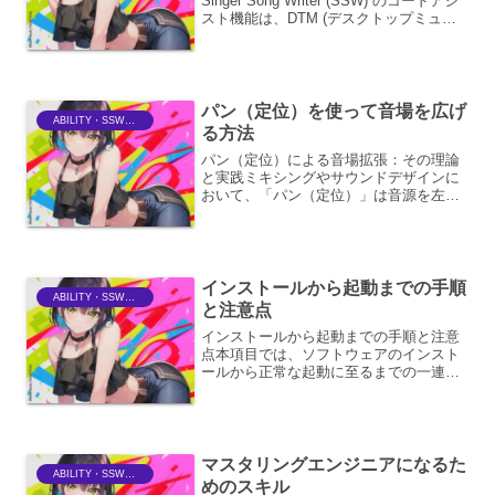
Singer Song Writer (SSW) のコードアシ
スト機能は、DTM (デスクトップミュー
ジック) 制作において、作曲者やアレン
ジャーの創造性を強力にサポートする、
多機能か...
パン（定位）を使って音場を広げ
ABILITY・SSWriter
る方法
パン（定位）による音場拡張：その理論
と実践ミキシングやサウンドデザインに
おいて、「パン（定位）」は音源を左右
のスピーカーにどれだけ配置するかを決
定する基本的な要素です。しかし、単に
音源を左や右に配置するだけでなく、パ
ンを巧みに利用することで...
インストールから起動までの手順
ABILITY・SSWriter
と注意点
インストールから起動までの手順と注意
点本項目では、ソフトウェアのインスト
ールから正常な起動に至るまでの一連の
手順と、各段階で注意すべき点について
詳しく解説します。1. インストール前の
準備1.1 システム要件の確認ソフトウェ
アをインストール...
マスタリングエンジニアになるた
ABILITY・SSWriter
めのスキル