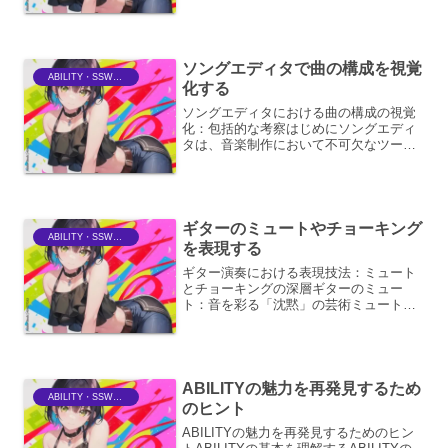
素を取り込む行為に留まりません。それ
は、音楽的な表現、感情の伝達、そして
リスナーへの没入感を深めるための重要
な要素です。音楽的表現と...
ソングエディタで曲の構成を視覚
ABILITY・SSWriter
化する
ソングエディタにおける曲の構成の視覚
化：包括的な考察はじめにソングエディ
タは、音楽制作において不可欠なツール
であり、作曲家やアレンジャー、ミキシ
ングエンジニアなどが楽曲を創造し、編
集するための強力な環境を提供します。
その機能の中でも、曲の構...
ギターのミュートやチョーキング
ABILITY・SSWriter
を表現する
ギター演奏における表現技法：ミュート
とチョーキングの深層ギターのミュー
ト：音を彩る「沈黙」の芸術ミュートの
多様な種類と効果ギターにおけるミュー
トとは、弦の振動を意図的に抑え、音を
減衰または完全に消音するテクニックの
総称です。単に音を消すだけ...
ABILITYの魅力を再発見するため
ABILITY・SSWriter
のヒント
ABILITYの魅力を再発見するためのヒン