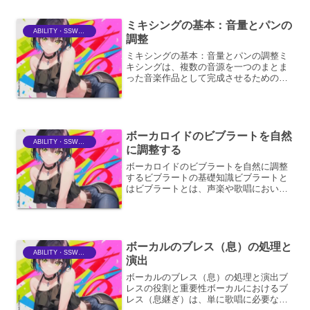
解し、適切に使い分けることで、よりク
リエイティブで高品質なサ...
ミキシングの基本：音量とパンの
ABILITY・SSWriter
調整
ミキシングの基本：音量とパンの調整ミ
キシングは、複数の音源を一つのまとま
った音楽作品として完成させるための重
要なプロセスです。その中でも、音量
（ボリューム）とパン（定位）の調整
は、最も基本的かつ効果的な要素となり
ます。これらを適切に扱うこと...
ボーカロイドのビブラートを自然
ABILITY・SSWriter
に調整する
ボーカロイドのビブラートを自然に調整
するビブラートの基礎知識ビブラートと
はビブラートとは、声楽や歌唱におい
て、音高をわずかに揺らすことで表現力
を豊かにするテクニックです。この揺ら
ぎは、単調になりがちな音に表情を与
え、聞く人に情感や温かみを伝...
ボーカルのブレス（息）の処理と
ABILITY・SSWriter
演出
ボーカルのブレス（息）の処理と演出ブ
レスの役割と重要性ボーカルにおけるブ
レス（息継ぎ）は、単に歌唱に必要な酸