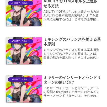
ABILITYでDTMスキルを上達さ
ABILITY・SSWriter
せる方法
ABILITYでDTMスキルを上達させる方法
ABILITYの基本機能の習得ABILITYを最
大限に活用するには、まずその基本的な
機能をしっかりと理解することが不可欠
です。DAW（Digital Audio Workstation）
としてのA...
ミキシングのバランスを整える基
ABILITY・SSWriter
本原則
ミキシングのバランスを整える基本原則
ミキシングのバランスを整えることは、
楽曲の魅力を最大限に引き出すための重
要なプロセスです。単に各トラックの音
量を調整するだけでなく、それぞれの楽
器やボーカルが持つ個性を活かしつつ、
全体として一体感のある、...
ミキサーのインサートとセンドリ
ABILITY・SSWriter
ターンの使い分け
ミキサーのインサートとセンドリターン
の役割と使い分けミキサーにおけるイン
サートとセンドリターンは、それぞれ異
なる目的でオーディオ信号を処理するた
めの重要な機能です。これらの機能を理