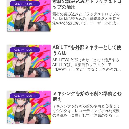
素材の読み込みとドラッグ＆ドロ
ABILITY・SSWriter
ップの活用
素材の読み込みとドラッグ＆ドロップの
活用素材の読み込み：基礎概念と実装方
法Web開発において、ユーザーが作成し
たコンテンツやメディアをよりリッチで
インタラクティブなものにするために
は、外部からの素材を効果的に読み込む
ことが不可欠です。ここで...
ABILITYを外部ミキサーとして使
ABILITY・SSWriter
う方法
ABILITYを外部ミキサーとして活用する
ABILITYは、音楽制作ソフトウェア
（DAW）としてだけでなく、その強力な
ルーティング機能と柔軟な設定により、
外部ミキサーとしても非常に有効に活用
できます。ここでは、ABILITYを外部ミ
キサーと...
ミキシングを始める前の準備と心
ABILITY・SSWriter
構え
ミキシングを始める前の準備と心構えミ
キシングは、レコーディングされた複数
の音源を、楽曲として一体感のある、魅
力的なサウンドに仕上げるための創造的
なプロセスです。この重要な工程に臨む