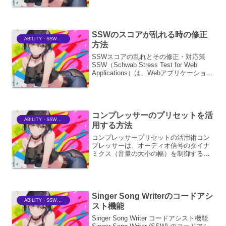
音色や響きの深みに多大な影響を与え
る、極めて重要な演奏表現の要素です。
単に音を伸ばすという機能を超え、演奏
者の意図を音に込め...
SSWのスコアが乱れる時の修正
ABILITY・SSWriter
方法
SSWスコアの乱れとその修正・対応策
SSW（Schwab Stress Test for Web
Applications）は、Webアプリケーション
のパフォーマンスを測定するための重要
なツールですが、そのスコアが予期せず
変動する、いわゆる...
コンプレッサーのプリセットを活
ABILITY・SSWriter
用する方法
コンプレッサープリセットの活用術コン
プレッサーは、オーディオ信号のダイナ
ミクス（音量の大小の幅）を制御するた
めの重要なエフェクトです。しかし、そ
の設定項目は多岐にわたり、初心者にと
っては敷居が高いと感じられることも少
なくありません。そんな時...
Singer Song Writerのコードアシ
ABILITY・SSWriter
スト機能
Singer Song Writer コードアシスト機能