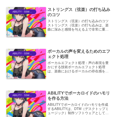
のエフェクトは、単に音に響きを加える
だけでなく、楽曲の感情的...
ストリングス（弦楽）の打ち込み
ABILITY・SSWriter
のコツ
ストリングス（弦楽）の打ち込みのコツ
ストリングス（弦楽）の打ち込みは、楽
曲に深みと感情を与える上で非常に重要
な要素です。単に音源を並べるだけでな
く、生楽器の持つニュアンスや表現力を
再現することで、より説得力のあるサウ
ンドを作り出すことができ...
ボーカルの声を変えるためのエフ
ABILITY・SSWriter
ェクト処理
ボーカルエフェクト処理：声の表現を豊
かにする技術ボーカルエフェクト処理
は、楽曲におけるボーカルの存在感を際
立たせ、感情表現を深めるための重要な
工程です。単に音を加工するだけでな
く、アーティストの意図を汲み取り、楽
曲の世界観を構築する上で不可...
ABILITYでボーカロイドのハモリ
ABILITY・SSWriter
を作る方法
ABILITYでボーカロイドのハモリを作成
するABILITYは、DTM（デスクトップミ
ュージック）制作ソフトウェアとして、