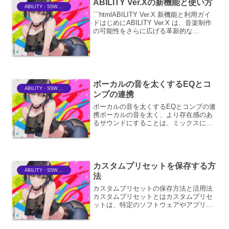
ABILITY Ver.Xの新機能と使い方
ABILITY・SSWriter
```htmlABILITY Ver.X 新機能と利用ガイ
ドはじめにABILITY Ver.X は、音楽制作
の可能性をさらに広げる革新的な
DAW（Digital Audio Workstation）です。
本バージョンでは、ユーザーエクスペ
リ...
ボーカルの音を太くするEQとコ
ABILITY・SSWriter
ンプの連携
ボーカルの音を太くするEQとコンプの連
携ボーカルの音を太く、より存在感のあ
るサウンドにすることは、ミックスにお
いて非常に重要なテクニックです。
EQ（イコライザー）とコンプレッサー
は、この目的を達成するための強力なツ
ールであり、これらを効果的...
カスタムプリセットを保存する方
ABILITY・SSWriter
法
カスタムプリセットの保存方法と活用法
カスタムプリセットとはカスタムプリセ
ットは、特定のソフトウェアやアプリケ
ーションにおいて、ユーザーが自分自身
の好みに合わせて設定した項目を保存