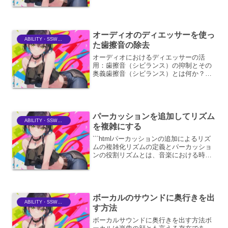
者に利用されています。しかし、その能
力を最大限に引き出すためには、いくつ
かの注意点と、より高度な活用法を理解
しておくことが...
オーディオのディエッサーを使っ
ABILITY・SSWriter
た歯擦音の除去
オーディオにおけるディエッサーの活
用：歯擦音（シビランス）の抑制とその
奥義歯擦音（シビランス）とは何か？オ
ーディオ信号、特にボーカル録音におい
て「歯擦音（シビランス）」と呼ばれる
現象は、しばしば問題となります。これ
は、「サ行」「ザ行」「シャ...
パーカッションを追加してリズム
ABILITY・SSWriter
を複雑にする
```htmlパーカッションの追加によるリズ
ムの複雑化リズムの定義とパーカッショ
ンの役割リズムとは、音楽における時間
的な構造、すなわち音の長さ、強さ、お
よびそれらの配置のパターンを指しま
す。音楽を構成する要素の中でも、リズ
ムは聴き手の身体を...
ボーカルのサウンドに奥行きを出
ABILITY・SSWriter
す方法
ボーカルサウンドに奥行きを出す方法ボ