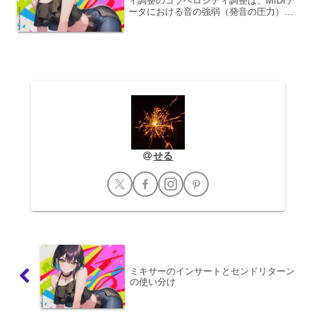
ィ調整のコツベロシティ調整は、MIDIデ
ータにおける音の強弱（発音の圧力）を
変化させることで、メロディに生命感と
感情を吹き込むための極めて重要なテク
ニックです。単調になりがちな打ち込み
演奏に、人間...
せる
ミキサーのインサートとセンドリターン
の使い分け