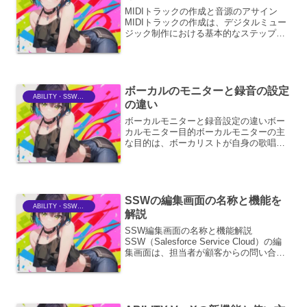
MIDIトラックの作成と音源のアサイン
MIDIトラックの作成は、デジタルミュー
ジック制作における基本的なステップで
す。DAW（Digital Audio Workstation）ソ
フトウェアを使用して、MIDIノート情報
（どの音を、いつ、ど...
ボーカルのモニターと録音の設定
ABILITY・SSWriter
の違い
ボーカルモニターと録音設定の違いボー
カルモニター目的ボーカルモニターの主
な目的は、ボーカリストが自身の歌唱を
正確に、そして快適に聴き取れるように
することです。これにより、ボーカリス
トはピッチ、リズム、ダイナミクスをコ
ントロールし、最高のパフ...
SSWの編集画面の名称と機能を
ABILITY・SSWriter
解説
SSW編集画面の名称と機能解説
SSW（Salesforce Service Cloud）の編
集画面は、担当者が顧客からの問い合わ
せに対応し、問題を解決するための中心
的なインターフェースです。この画面
は、効率的かつ効果的なカスタマーサポ
ートを...