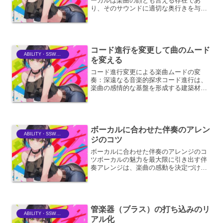
ーカルは楽曲の顔とも言える存在であ
り、そのサウンドに適切な奥行きを与え
ることは、リスナーの没入感を高め、楽
曲全体のクオリティを向上させる上で非
常に重要です。単に音量を調整するだけ
では得られない、立体的で臨...
コード進行を変更して曲のムード
ABILITY・SSWriter
を変える
コード進行変更による楽曲ムードの変
奏：深遠なる音楽的探求コード進行は、
楽曲の感情的な基盤を形成する建築材料
です。この基盤を意図的に変化させるこ
とで、楽曲の持つ雰囲気を根底から覆
し、聴き手に新たな感動や解釈を促すこ
とが可能です。本稿では、コー...
ボーカルに合わせた伴奏のアレン
ABILITY・SSWriter
ジのコツ
ボーカルに合わせた伴奏のアレンジのコ
ツボーカルの魅力を最大限に引き出す伴
奏アレンジは、楽曲の感動を決定づける
重要な要素です。単にコードを弾くだけ
でなく、ボーカルの感情、メロディライ
ン、そして楽曲全体の雰囲気を深く理解
し、それに寄り添うように...
管楽器（ブラス）の打ち込みのリ
ABILITY・SSWriter
アル化