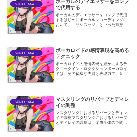
ボーカルのディエッサーをコンプ
ABILITY・SSWriter
で代用する
ボーカルのディエッサーをコンプで代用
するはじめにボーカルレコーディングに
おいて、「サシスセソ」といった歯擦音
（シビランス）は、耳障りな高域のノイ
ズとしてしばしば問題となります。この
歯擦音を効果的に処理するために、一般
的には「ディエッサー」と...
ボーカロイドの感情表現を高める
ABILITY・SSWriter
テクニック
ボーカロイドの感情表現を豊かにするテ
クニックイントロダクションボーカロイ
ドは、その多様な声質と表現力で、音楽
制作において革新的なツールとなってい
ます。しかし、単にメロディと歌詞を入
力するだけでは、人間のような感情のこ
もった歌唱を得ることは難...
マスタリングのリバーブとディレ
ABILITY・SSWriter
イの調整
マスタリングにおけるリバーブとディレ
イの調整マスタリングにおけるリバーブ
とディレイの調整は、楽曲全体の空間的
な広がり、奥行き、そしてグルーヴ感を
決定づける重要なプロセスです。これら