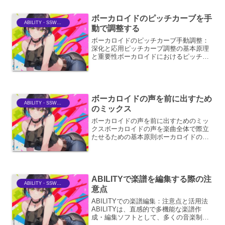
し、再利用可能にする機能です。例え
ば、写真編集ソフトウェアであ...
ボーカロイドのピッチカーブを手
ABILITY・SSWriter
動で調整する
ボーカロイドのピッチカーブ手動調整：
深化と応用ピッチカーブ調整の基本原理
と重要性ボーカロイドにおけるピッチカ
ーブの手動調整は、単なる音程の微修正
にとどまらず、ボーカロイドの歌唱表現
を人間らしく、そして感情豊かにするた
めの核心的なプロセスです...
ボーカロイドの声を前に出すため
ABILITY・SSWriter
のミックス
ボーカロイドの声を前に出すためのミッ
クスボーカロイドの声を楽曲全体で際立
たせるための基本原則ボーカロイドの声
を楽曲の主役として前面に押し出すため
には、単に音量を上げるだけでなく、周
波数特性の調整、定位の操作、ダイナミ
クス処理、そして楽曲との...
ABILITYで楽譜を編集する際の注
ABILITY・SSWriter
意点
ABILITYでの楽譜編集：注意点と活用法
ABILITYは、直感的で多機能な楽譜作
成・編集ソフトとして、多くの音楽制作