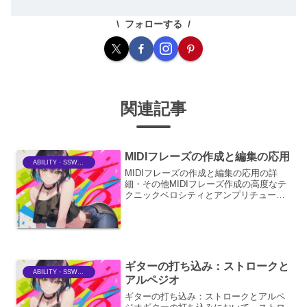
フォローする
関連記事
MIDIフレーズの作成と編集の応用
ABILITY・SSWriter
MIDIフレーズの作成と編集の応用の詳
細・その他MIDIフレーズ作成の高度なテ
クニックベロシティとアンプリチュード
の精密な制御MIDIフレーズの表現力を高
める上で、ベロシティ（鍵盤を叩く強
さ）は極めて重要です。単に音の大小だ
けでなく、演奏者...
ギターの打ち込み：ストロークと
ABILITY・SSWriter
アルペジオ
ギターの打ち込み：ストロークとアルペ