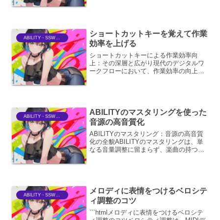
ボーカロイドのハモリ作成においても強
力な機能を提供します。ここでは、
ABILITYでボーカロイドのハモリを効果
的に作成...
ショートカットキーを覚えて作業
ABILITY・SSWriter
効率を上げる
ショートカットキーによる作業効率向
上：その深層と広がり現代のデジタルワ
ークフローにおいて、作業効率の向上
は、個人の生産性だけでなく、チームや
組織全体の成果にも直結する重要な課題
です。数ある効率化手法の中でも、ショ
ートカットキーの習得と活用は...
ABILITYのマスタリングを使った
ABILITY・SSWriter
音源の高音質化
ABILITYのマスタリング：音源の高音質
化の全貌ABILITYのマスタリングは、単
なる音量調整に留まらず、楽曲の持つポ
テンシャルを最大限に引き出し、リスナ
ーに最高の音体験を提供するための高度
なプロセスです。ここでは、その具体的
な手法、メリ...
メロディに表情をつけるベロシテ
ABILITY・SSWriter
ィ調整のコツ
```htmlメロディに表情をつけるベロシテ