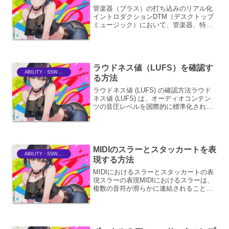
管楽器（ブラス）の打ち込みのリアル化
イントロダクションDTM（デスクトップ
ミュージック）において、管楽器、特に
ブラスセクションの打ち込みをリアルに
再現することは、楽曲の質を大きく左右
する重要な要素です。生楽器の持つ独特
の空気感、息遣い、そし...
ラウドネス値（LUFS）を確認す
ABILITY・SSWriter
る方法
ラウドネス値 (LUFS) の確認方法ラウド
ネス値 (LUFS) は、オーディオコンテン
ツの音圧レベルを国際的に標準化された
単位で測定するための指標です。これ
は、放送、ストリーミングサービス、映
画製作など、さまざまなメディアで統一
されたリス...
MIDIのスラーとスタッカートを表
ABILITY・SSWriter
現する方法
MIDIにおけるスラーとスタッカートの表
現スラーの表現MIDIにおけるスラーは、
複数の音符が滑らかに連結されることを
示します。これは、演奏者が音符を指で
離さずに次の音符へ移行するようなニュ
アンスを再現するものです。MIDIでは、
スラーを直接...