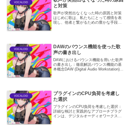
VOCALOID
と対策
歌声が突然出なくなった時の原因と対策
はじめに歌は、私たちにとって感情を表
現し、他者と繋がるための豊かな手段で
す。しかし、時には突然、声が出なくな
ってしまうという、歌い手にとって最も
恐ろしい事態に直面することがありま
す。これは、単なる喉の不調...
DAWのバウンス機能を使った歌
VOCALOID
声の書き出し
DAWにおけるバウンス機能を用いた歌声
の書き出し：徹底解説バウンス機能の基
本概念DAW (Digital Audio Workstation)
のバウンス機能は、プロジェクト内の複
数のオーディオトラックやMIDIトラック
を、単一のオーディオ...
プラグインのCPU負荷を考慮し
VOCALOID
た選択
プラグインのCPU負荷を考慮した選択：
詳細な検討と実践的なアプローチプラグ
インは、デジタルオーディオワークステ
ーション（DAW）の機能を拡張し、音楽
制作の可能性を飛躍的に広げる強力なツ
ールです。しかし、その恩恵はCPU負荷