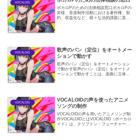
VOCALOID
ボカロPのための法律相談窓口ボカロPの
皆様、音楽制作活動における著作権、契
約、収益化など、様々な法的課題に直面
されていることと存じます。本窓口で
は、ボカロPの皆様が安心して創作活動
に専念できるよう、専門家による無料の
法律相談を提供いたします...
歌声のパン（定位）をオートメー
VOCALOID
ションで動かす
歌声のパン（定位）をオートメーション
で動かす歌声のパン（定位）をオートメ
ーションで動かすことは、楽曲に立体感
とダイナミクスを加えるための強力なテ
クニックです。単にボーカルを中央に固
定するのではなく、時間経過とともに左
右のスピーカーへパンニン...
VOCALOIDの声を使ったアニメ
VOCALOID
ソングの制作
VOCALOIDの声を用いたアニメソング制
作VOCALOIDとはVOCALOID（ボーカロ
イド）は、クリプトン・フューチャー・
メディア株式会社が開発した、歌声合成
ソフトウェアの総称です。人間の声のレ
コーディングデータと、それを元に歌唱