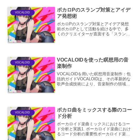
ボカロPのスランプ対策とアイデ
VOCALOID
ア発想術
ボカロPのスランプ対策とアイデア発想
術ボカロPとして活動を続ける中で、多
くのクリエイターが直面する「スラン
プ」。 創造性の枯渇、モチベーションの
低下、そして何より「何も生み出せな
い」という苦しみ。 しかし、スランプは
終わりではなく、むしろ新...
VOCALOIDを使った瞑想用の音
VOCALOID
楽制作
VOCALOIDを用いた瞑想用音楽制作：包
括的ガイドVOCALOIDは、その革新的な
歌声合成技術により、音楽制作の領域に
革命をもたらしました。従来、ボーカル
パートは人間のシンガーに依存していま
したが、VOCALOIDは、ユーザーが入力
したメ...
ボカロ曲をミックスする際のコー
VOCALOID
ド分析
ボーカロイド楽曲ミックスにおけるコー
ド分析と実践1. ボーカロイド楽曲におけ
るコード分析の重要性ボーカロイド楽曲
のミックスにおいて、コード分析は楽曲