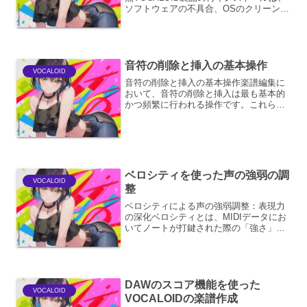
ソフトウェアの不具合、OSのクリーンイ
ンストール、または新しい環境への移行
など、様々な理由で行われることがあり
ます。ここでは、再インストールをスム
ーズに進め...
音符の削除と挿入の基本操作
VOCALOID
音符の削除と挿入の基本操作楽譜編集に
おいて、音符の削除と挿入は最も基本的
かつ頻繁に行われる操作です。これらの
操作を理解し、効率的に行うことは、楽
譜作成のスピードと正確性を大きく向上
させます。ここでは、これらの基本操作
について、その詳細と関連...
ベロシティを使った声の強弱の調
VOCALOID
整
ベロシティによる声の強弱調整：表現力
の深化ベロシティとは、MIDIデータにお
いてノートが打鍵された際の「強さ」を
表現するパラメータです。音楽制作、特
にシンセサイザーやサンプリング音源を
用いた楽曲制作においては、このベロシ
ティを巧みに操ること...
DAWのスコア機能を使った
VOCALOID
VOCALOIDの楽譜作成