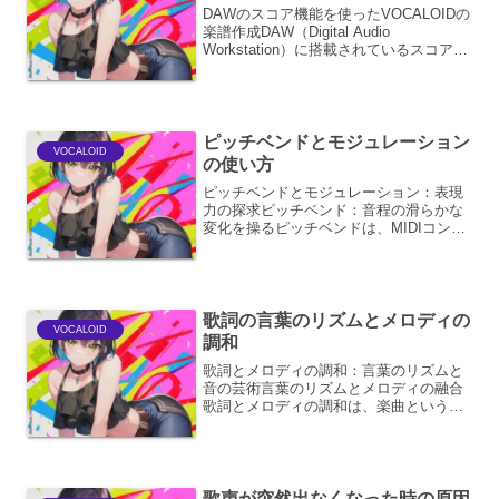
DAWのスコア機能を使ったVOCALOIDの
楽譜作成DAW（Digital Audio
Workstation）に搭載されているスコア機
能は、VOCALOID楽曲の制作において非
常に強力なツールです。従来の楽譜作成
ソフトの機能に加え、DAW...
ピッチベンドとモジュレーション
VOCALOID
の使い方
ピッチベンドとモジュレーション：表現
力の探求ピッチベンド：音程の滑らかな
変化を操るピッチベンドは、MIDIコント
ローラーのホイールやジョイスティッ
ク、あるいはキーボードのピッチベン
ド・ホイールなどを使用して、楽器の音
程を一時的かつ滑らかに上...
歌詞の言葉のリズムとメロディの
VOCALOID
調和
歌詞とメロディの調和：言葉のリズムと
音の芸術言葉のリズムとメロディの融合
歌詞とメロディの調和は、楽曲という芸
術作品を成立させる上で、最も根源的か
つ重要な要素と言えます。単に言葉が歌
われるだけでなく、その言葉のリズムが
メロディと一体となり、感...
歌声が突然出なくなった時の原因