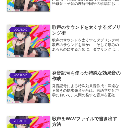
語母音・子音の理解中国語の歌唱におけ
る発音記号を用いた調声は、単に歌詞を
正確に発音するだけでなく、感情表現や
歌唱表現の豊かさを追求する上で極めて
重要です。ここでは、まず...
歌声のサウンドを太くするダブリ
VOCALOID
ング術
歌声のサウンドを太くするダブリング術
歌声のサウンドを豊かに、そして厚みの
あるものにするために、ダブリングは非
常に有効なテクニックです。ダブリング
とは、本来一つのボーカルトラックを複
数にコピーし、それらをわずかにずらし
て重ね合わせることで、声...
発音記号を使った特殊な効果音の
VOCALOID
作成
発音記号による特殊効果音作成：深遠な
る響きの探求発音記号は、言語学や音声
学において、人間の発する音声を正確に
記述・伝達するための体系です。しか
し、この精緻な記号体系は、単なる音声
の記録に留まらず、創造的な応用、特に
特殊効果音の制作においても...
歌声をWAVファイルで書き出す
VOCALOID
方法