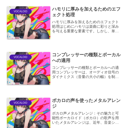
を生成...
ハモリに厚みを加えるためのエフ
VOCALOID
ェクト処理
ハモリに厚みを加えるためのエフェクト
処理はじめにハモリは楽曲に彩りと深み
を与える重要な要素です。しかし、単に
複数のボーカルラインを重ねるだけで
は、期待するほどの厚みや存在感を得ら
れないことがあります。ここでは、ハモ
リに豊かさと厚みを加えるた...
コンプレッサーの種類とボーカル
VOCALOID
への適用
コンプレッサーの種類とボーカルへの適
用コンプレッサーは、オーディオ信号の
ダイナミクス（音量の大小の幅）を制御
するためのエフェクトです。特にボーカ
ルにおいては、歌唱の音量感を均一に
し、聴きやすく、ミックスの中で埋もれ
ないようにするために不可欠...
ボカロの声を使ったメタルアレン
VOCALOID
ジ
ボカロ声メタルアレンジ：その魅力と可
能性ボーカロイド（ボカロ）の歌声を用
いたメタルアレンジは、近年、音楽シー
ンにおいて無視できない存在感を放って