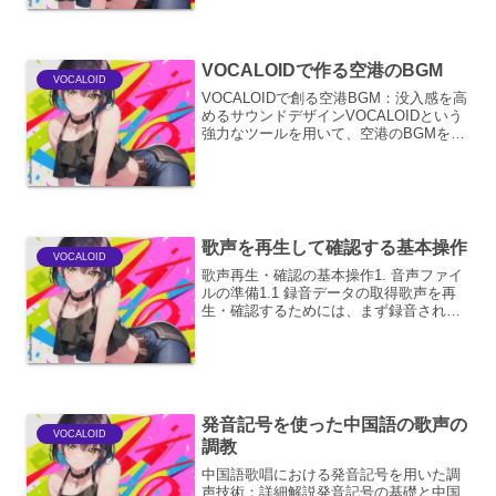
の構造を理解し、各パートの相互関係を
把握するための不可欠なプロセスです。
コード進行は楽曲の感...
VOCALOIDで作る空港のBGM
VOCALOID
VOCALOIDで創る空港BGM：没入感を高
めるサウンドデザインVOCALOIDという
強力なツールを用いて、空港のBGMを制
作することは、単なる環境音の提供にと
どまらず、利用者の体験を豊かにする没
入感のあるサウンドデザインを可能にし
ます。本...
歌声を再生して確認する基本操作
VOCALOID
歌声再生・確認の基本操作1. 音声ファイ
ルの準備1.1 録音データの取得歌声を再
生・確認するためには、まず録音された
音声ファイルが必要です。これは、ご自
身で録音したものでも、既存の録音デー
タでも構いません。 ご自身での録音: ス
マートフォン...
発音記号を使った中国語の歌声の
VOCALOID
調教
中国語歌唱における発音記号を用いた調
声技術：詳細解説発音記号の基礎と中国