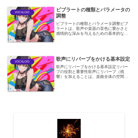
という形でシステム...
ビブラートの種類とパラメータの
VOCALOID
調整
ビブラートの種類とパラメータ調整ビブ
ラートは、歌声や楽器の音色に豊かさと
感情的な深みを与えるための基本的な装
飾音です。その適用範囲は広く、ボーカ
ル、ギター、ヴァイオリン、管楽器な
ど、様々な演奏形態で見られます。ビブ
ラートの魅力は、単音に揺ら...
歌声にリバーブをかける基本設定
VOCALOID
歌声にリバーブをかける基本設定リバー
ブの役割と重要性歌声にリバーブ（残
響）を加えることは、楽曲全体の空間的
な広がりや深みを演出し、ボーカルの存
在感を際立たせるための非常に重要なエ
フェクト処理です。リバーブは、あたか
も歌声が特定の空間（部屋、...