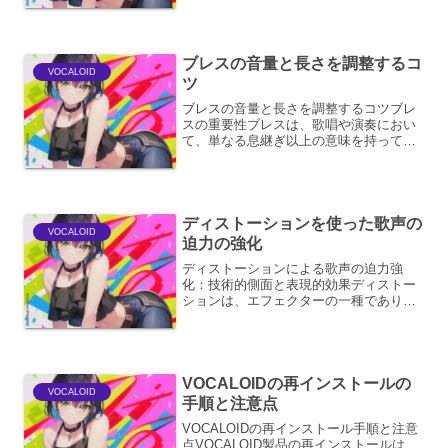
います。電子的な歌声の無機質さと、ヘ
ヴィでアグレッシブなメタルサウンドの
融合は、独特の化学反応を...
ブレスの音量と長さを調整するコ
VOCALOID
ツ
ブレスの音量と長さを調整するコツブレ
スの重要性ブレスは、歌唱や演奏におい
て、単なる息継ぎ以上の意味を持ってい
ます。それは、楽曲に表現力と音楽性を
吹き込むための生命線とも言えます。適
切なブレスは、フレーズの区切りを明確
にし、歌声や楽器の響きに...
ディストーションを使った歌声の
VOCALOID
迫力の強化
ディストーションによる歌声の迫力強
化：技術的側面と表現的効果ディストー
ションは、エフェクターの一種であり、
音声信号に意図的に倍音成分や非線形な
歪みを加えることで、音色を変化させる
技術です。歌声に適用することで、その
存在感、力強さ、そして感情...
VOCALOIDの再インストールの
VOCALOID
手順と注意点
VOCALOIDの再インストール手順と注意
点VOCALOID製品の再インストールは、