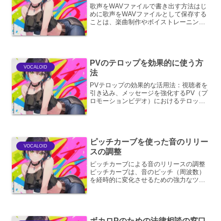
歌声をWAVファイルで書き出す方法はじ
めに歌声をWAVファイルとして保存する
ことは、楽曲制作やボイストレーニン
グ、あるいは単に歌唱の記録として非常
に一般的です。WAVファイルは非圧縮の
音声フォーマットであり、音質の劣化が
ほとんどないため、高...
PVのテロップを効果的に使う方
VOCALOID
法
PVテロップの効果的な活用法：視聴者を
引き込み、メッセージを強化するPV（プ
ロモーションビデオ）におけるテロップ
は、単なる情報伝達の手段に留まらず、
映像表現の強力な武器となります。視聴
者の注意を引きつけ、楽曲や映像のメッ
セージをより深く理解...
ピッチカーブを使った音のリリー
VOCALOID
スの調整
ピッチカーブによる音のリリースの調整
ピッチカーブは、音のピッチ（周波数）
を経時的に変化させるための強力なツー
ルです。単に音程を変化させるだけでな
く、音の表情やダイナミクスを豊かにす
るために、リリース段階の調整にも活用
できます。ここでは、ピッ...
ボカロPのための法律相談の窓口