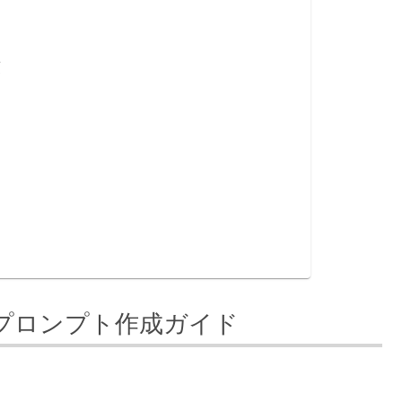
響
項
めのプロンプト作成ガイド