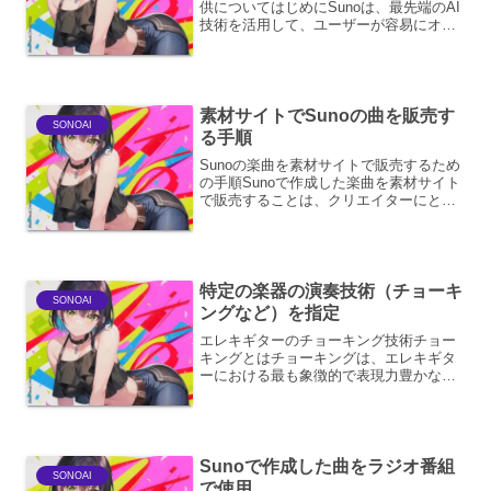
供についてはじめにSunoは、最先端のAI
技術を活用して、ユーザーが容易にオリ
ジナル楽曲を生成できる革新的なプラッ
トフォームです。その楽曲生成能力の高
さと多様性から、クリエイターの間で大
きな注目を集め...
素材サイトでSunoの曲を販売す
SONOAI
る手順
Sunoの楽曲を素材サイトで販売するため
の手順Sunoで作成した楽曲を素材サイト
で販売することは、クリエイターにとっ
て新たな収益源を確保し、自身の作品を
より多くの人に届けるための有効な手段
です。このプロセスは、楽曲の品質向上
から権利処理、そ...
特定の楽器の演奏技術（チョーキ
SONOAI
ングなど）を指定
エレキギターのチョーキング技術チョー
キングとはチョーキングは、エレキギタ
ーにおける最も象徴的で表現力豊かな演
奏技法の一つです。弦をフレットボード
上で押し上げる、あるいは引き下げるこ
とによって、本来の音程から意図的に音
程を変化させるテクニック...
Sunoで作成した曲をラジオ番組
SONOAI
で使用