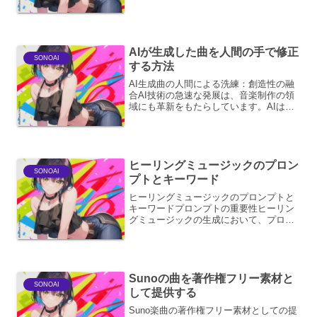
の音源利用への障壁を下げるという目的
を両立させる必要があります。以下に、
具体的な戦略とその要素を詳述します。
ターゲット市場の明確化タ...
AIが生成した曲を人間の手で修正
SONOAI
する方法
AI生成曲の人間による洗練：創造性の融
合AI技術の急速な発展は、音楽制作の領
域にも革新をもたらしています。AIは、
膨大な音楽データを学習し、多様なジャ
ンルやスタイルの楽曲を生成する能力を
有しています。しかし、AIが生成する音
楽は、時に機械的...
ヒーリングミュージックのプロン
SONOAI
プトとキーワード
ヒーリングミュージックのプロンプトと
キーワードプロンプトの重要性ヒーリン
グミュージックの生成において、プロン
プトは極めて重要な役割を果たします。
AIにどのような音楽を生成してほしいの
か、その意図を正確に伝えるための羅針
盤となるからです。プロ...
Sunoの曲を著作権フリー素材と
SONOAI
して提供する
Suno楽曲の著作権フリー素材としての提