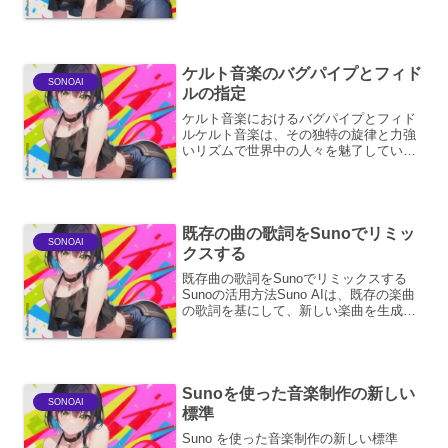
重要です。ここでは、再生デバイス、再
生ソフトウェア、そしてオーディオファ
イルそのものに焦点を当て...
ケルト音楽のバグパイプとフィド
SONOAI
ルの指定
ケルト音楽におけるバグパイプとフィド
ルケルト音楽は、その独特の旋律と力強
いリズムで世界中の人々を魅了していま
す。その中でも、バグパイプとフィドル
は、ケルト音楽の象徴とも言える楽器で
あり、その役割は多岐にわたります。本
稿では、ケルト音楽におけ...
既存の曲の歌詞をSunoでリミッ
SONOAI
クスする
既存曲の歌詞をSunoでリミックスする
Sunoの活用方法Suno AIは、既存の楽曲
の歌詞を基にして、新しい楽曲を生成で
きる革新的なツールです。この機能を利
用することで、アーティストやクリエイ
ターは、既存の作品に新たな命を吹き込
み、多様な音...
Sunoを使った音楽制作の新しい
SONOAI
標準
Suno を使った音楽制作の新しい標準