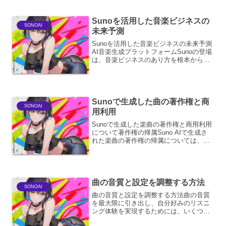
と、ジャマイカの魂を揺さぶるレゲエ。
この二つの音楽ジャンルを...
Sunoを活用した音楽ビジネスの
SONOAI
未来予測
Sunoを活用した音楽ビジネスの未来予測
AI音楽生成プラットフォームSunoの登場
は、音楽ビジネスのあり方を根本から変
革する可能性を秘めている。その影響
は、クリエイター、リスナー、そしてビ
ジネスモデルの全てに及ぶだろう。1. ク
リエイターエ...
Sunoで生成した曲の著作権と商
SONOAI
用利用
Sunoで生成した楽曲の著作権と商用利用
について著作権の帰属Suno AIで生成さ
れた楽曲の著作権の帰属については、
Suno AIの利用規約に基づき、ユーザー
が著作権を保有することになります。こ
れは、ユーザーがAIに指示を与え、その
結果とし...
曲の音質と設定を調整する方法
SONOAI
曲の音質と設定を調整する方法曲の音質
を最大限に引き出し、自分好みのリスニ
ング体験を実現するためには、いくつか
の要素を理解し、適切に調整することが