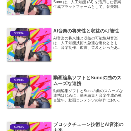
Suno は、人工知能 (AI) を活用した音楽
生成プラットフォームとして、音楽制作
のあり方を根本から変革しています。そ
の革新的な機能と使いやすさは、プロの
ミュージシャンから趣味で音楽を楽しむ
人々まで、...
AI音楽の将来性と収益の可能性
SONOAI
AI音楽の将来性と収益の可能性AI音楽
は、人工知能技術の急速な進化ととも
に、音楽制作、鑑賞、普及といったあら
ゆる側面で変革をもたらしています。そ
の将来性と収益の可能性は、多岐にわた
り、既存の音楽産業のあり方を再定義す
る可能性を秘めています。...
動画編集ソフトとSunoの曲のス
SONOAI
ムーズな連携
動画編集ソフトとSunoの曲のスムーズな
連携はじめに：動画編集と音楽生成の融
合近年、動画コンテンツの制作におい
て、BGMや効果音といった音楽要素の重
要性がますます高まっています。視聴者
の感情に訴えかけ、映像の魅力を最大限
に引き出すためには、...
ブロックチェーン技術とAI音楽の
SONOAI
未来