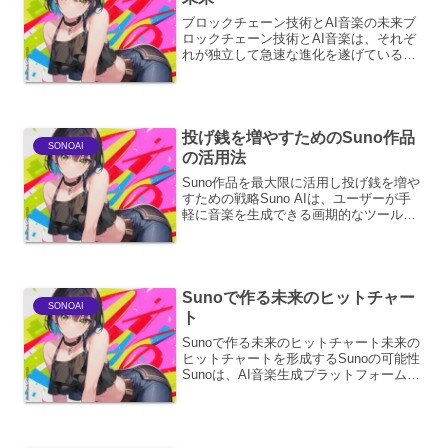
ブロックチェーン技術とAI音楽の未来ブ
ロックチェーン技術とAI音楽は、それぞ
れが独立して急速な進化を遂げている分
野ですが、両者が融合することで、音楽
業界に革命的な変化をもたらす可能性を
秘めています。この技術的な連携は、単
なる効率化や新しい創...
投げ銭を増やすためのSuno作品
SONOAI
の活用法
Suno作品を最大限に活用し投げ銭を増や
すための戦略Suno AIは、ユーザーが手
軽に音楽を生成できる画期的なツールで
す。この強力な生成能力を、クリエイタ
ーが投げ銭（投げ銭）を増やすための手
段として活用するには、単に音楽を生成
するだけでなく...
Sunoで作る未来のヒットチャー
SONOAI
ト
Sunoで作る未来のヒットチャート未来の
ヒットチャートを形成するSunoの可能性
Sunoは、AI音楽生成プラットフォームと
して、音楽制作のあり方を根本から変革
する可能性を秘めています。かつてない
ほど手軽に、そして多様な音楽を生成で
きるように...