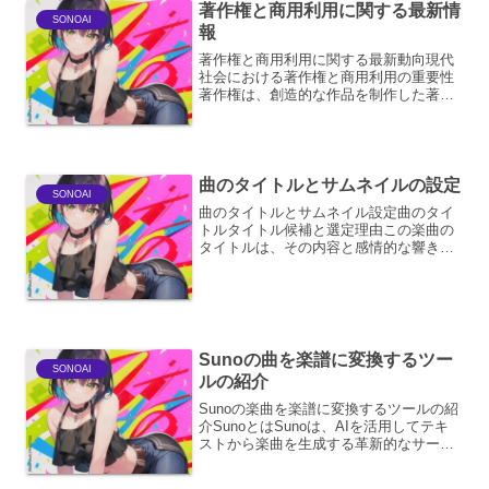
著作権と商用利用に関する最新情
SONOAI
報
著作権と商用利用に関する最新動向現代
社会における著作権と商用利用の重要性
著作権は、創造的な作品を制作した著作
者の権利を保護する法律です。文学、音
楽、美術、ソフトウェアなど、あらゆる
創作活動が著作権の対象となります。近
年、デジタル技術の進展に...
曲のタイトルとサムネイルの設定
SONOAI
曲のタイトルとサムネイル設定曲のタイ
トルタイトル候補と選定理由この楽曲の
タイトルは、その内容と感情的な響きを
最も的確に表現するものでなければなり
ません。いくつかの候補を挙げ、それぞ
れの持つ意味合いや、楽曲の持つ世界観
との親和性を検討しました...
Sunoの曲を楽譜に変換するツー
SONOAI
ルの紹介
Sunoの楽曲を楽譜に変換するツールの紹
介SunoとはSunoは、AIを活用してテキ
ストから楽曲を生成する革新的なサービ
スです。ユーザーが入力した歌詞や簡単
な指示に基づいて、メロディー、コード