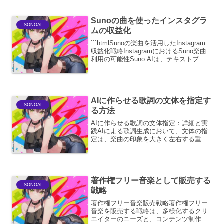
といった単純な感情の指示を超え、特定
の状況、過去の経験、内...
Sunoの曲を使ったインスタグラ
SONOAI
ムの収益化
```htmlSunoの楽曲を活用したInstagram
収益化戦略InstagramにおけるSuno楽曲
利用の可能性Suno AIは、テキストプロ
ンプトから高品質な楽曲を生成する革新
的なツールです。このSunoで作成した楽
曲をInstagr...
AIに作らせる歌詞の文体を指定す
SONOAI
る方法
AIに作らせる歌詞の文体指定：詳細と実
践AIによる歌詞生成において、文体の指
定は、楽曲の印象を大きく左右する重要
な要素です。単に言葉を並べるだけでな
く、感情、時代背景、ターゲット層など
を考慮した文体をAIに理解させること
で、より意図に沿った...
著作権フリー音楽として販売する
SONOAI
戦略
著作権フリー音楽販売戦略著作権フリー
音楽を販売する戦略は、多様化するクリ
エイターのニーズと、コンテンツ制作者