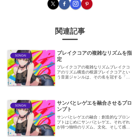
関連記事
ブレイクコアの複雑なリズムを指
SONOAI
定
ブレイクコアの複雑なリズムブレイクコ
アのリズム構造の根源ブレイクコアとい
う音楽ジャンルは、その名を冠する「ブ
レイクビーツ」を基盤とした、極めて複
雑で変則的なリズム構造を持つことで知
られています。ブレイクビーツとは、ジ
ャズやファンクなどの楽曲...
サンバとレゲエを融合させるプロ
SONOAI
ンプト
サンバとレゲエの融合：創造的なプロン
プトはじめにサンバとレゲエ。それぞれ
が持つ独特のリズム、文化、そして感情
は、音楽の世界において強力な個性を放
っています。ブラジルの情熱的なサンバ