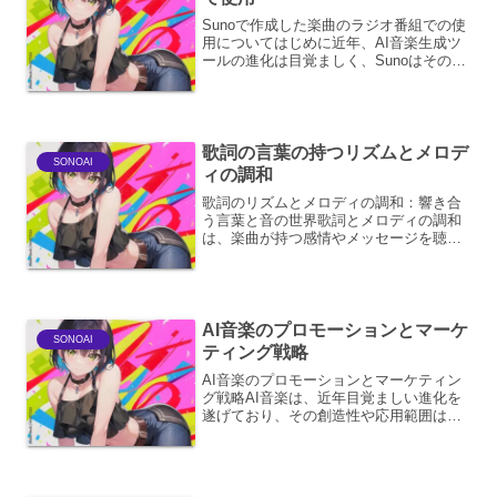
Sunoで作成した楽曲のラジオ番組での使
用についてはじめに近年、AI音楽生成ツ
ールの進化は目覚ましく、Sunoはその中
でも特に注目を集める存在です。Suno
は、テキストによる指示だけで高品質な
楽曲を生成できるため、音楽制作のハー
ドルを大幅に...
歌詞の言葉の持つリズムとメロデ
SONOAI
ィの調和
歌詞のリズムとメロディの調和：響き合
う言葉と音の世界歌詞とメロディの調和
は、楽曲が持つ感情やメッセージを聴き
手に深く届けるための、不可欠な要素で
す。単に言葉と音の組み合わせにとどま
らず、両者が互いを高め合い、一つの生
命体として機能する様は、...
AI音楽のプロモーションとマーケ
SONOAI
ティング戦略
AI音楽のプロモーションとマーケティン
グ戦略AI音楽は、近年目覚ましい進化を
遂げており、その創造性や応用範囲は広
がりを見せています。しかし、その普及
と市場での成功には、洗練されたプロモ
ーションとマーケティング戦略が不可欠
です。本稿では、AI...