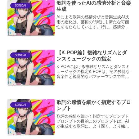
歌詞を使ったAIの感情分析と音楽
SONOAI
生成
AIによる歌詞の感情分析と音楽生成AI技
術の進化は、芸術の領域にも新たな可能
性をもたらしています。特に、感情分析
と音楽生成の分野では、歌詞という人間
の感情や物語が凝縮されたテキストデー
タが、AIの学習と創造の源泉として注目
されています。AI...
【K-POP編】複雑なリズムとダ
SONOAI
ンスミュージックの指定
K-POPにおける複雑なリズムとダンスミ
ュージックの指定K-POPは、その独特な
音楽性と視覚的なパフォーマンスで世界
的な人気を博しています。特に、複雑な
リズムとダンスミュージックとしての要
素は、K-POPのアイデンティティを形成
する上で極め...
歌詞の感情を細かく指定するプロ
SONOAI
ンプト
歌詞の感情を細かく指定するプロンプト
プロンプトの目的このプロンプトは、AI
が生成する歌詞に、より深く、より繊細
な感情表現を可能にすることを目的とし
ています。単なる「悲しい」「嬉しい」