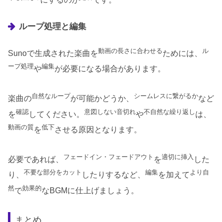
ループ処理と編集
動画の長さに合わせる
ル
Sunoで生成された楽曲を
ためには、
ープ処理
編集
や
が必要になる場合があります。
自然なループ
シームレスに繋がるか
楽曲の
が可能かどうか、
など
確認
意図しない音切れ
不自然な繰り返し
を
してください。
や
は、
動画の質
低下
を
させる原因となります。
フェードイン・フェードアウト
適切に挿入
必要であれば、
を
した
不要な部分をカット
編集
より自
り、
したりするなど、
を加えて
然
効果的
で
なBGMに仕上げましょう。
まとめ