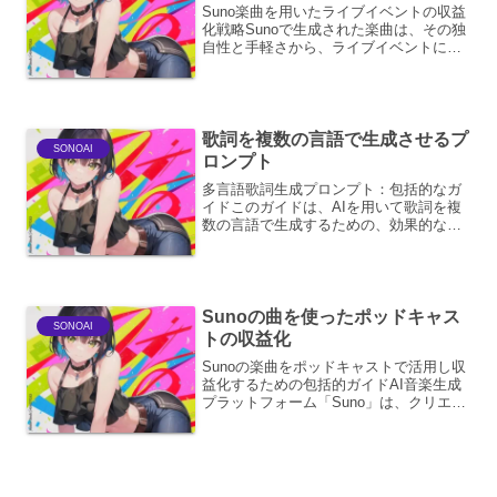
Suno楽曲を用いたライブイベントの収益
化戦略Sunoで生成された楽曲は、その独
自性と手軽さから、ライブイベントにお
ける魅力的なコンテンツとなり得ます。
本稿では、Suno楽曲を活用したライブイ
ベントの収益化に焦点を当て、具体的な
戦略、考慮事...
歌詞を複数の言語で生成させるプ
SONOAI
ロンプト
多言語歌詞生成プロンプト：包括的なガ
イドこのガイドは、AIを用いて歌詞を複
数の言語で生成するための、効果的なプ
ロンプト作成方法を解説します。多様な
文化的背景や言語的ニュアンスを考慮
し、創造的かつ魅力的な歌詞を生み出す
ための戦略を提供します。...
Sunoの曲を使ったポッドキャス
SONOAI
トの収益化
Sunoの楽曲をポッドキャストで活用し収
益化するための包括的ガイドAI音楽生成
プラットフォーム「Suno」は、クリエイ
ターにとって革新的なツールです。Suno
で生成された楽曲をポッドキャストに活
用することで、新たな収益機会を創出す
ることが可...