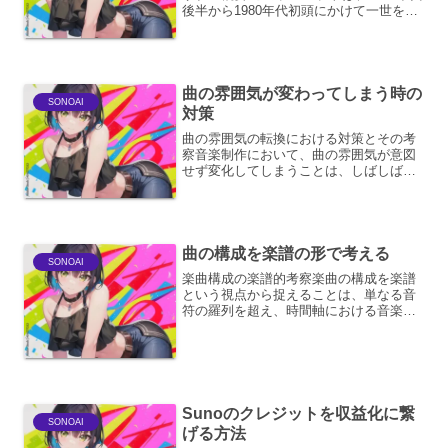
後半から1980年代初頭にかけて一世を風
靡した、ノスタルジックで躍動感あふれ
るディスコミュージックの制作を目的と
しています。当時のサウンド、リズム、
そして雰囲気を...
曲の雰囲気が変わってしまう時の
SONOAI
対策
曲の雰囲気の転換における対策とその考
察音楽制作において、曲の雰囲気が意図
せず変化してしまうことは、しばしばク
リエイターを悩ませる問題です。しか
し、その変化を戦略的に捉え、魅力的な
展開へと昇華させることも可能です。こ
こでは、曲の雰囲気が変わっ...
曲の構成を楽譜の形で考える
SONOAI
楽曲構成の楽譜的考察楽曲の構成を楽譜
という視点から捉えることは、単なる音
符の羅列を超え、時間軸における音楽的
展開を可視化する上で極めて有効です。
楽譜は、作曲家が意図した音楽の構造、
動機、旋律、和声、リズム、そしてそれ
らの変化や対比を、視覚的...
Sunoのクレジットを収益化に繋
SONOAI
げる方法