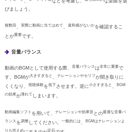
、
などを考慮し、
な楽曲を選
びましょう。
複数回
実際に動画に当てはめて
違和感がないか
、
、
を確認するこ
重要
とが
です。
音量バランス
音量バランス
非常に重要
動画のBGMとして使用する際、
は
で
大きすぎると
ナレーションやセリフ
す。BGMが
、
が聞き取りに
視聴体験
低下
小さすぎると
BGM
くくなり、
を
させます。逆に
、
の効果
薄れて
が
しまいます。
動画編集ソフト
ナレーションや効果音
最適な音量バ
を用いて、
との
ランス
調整
一般的には
BGMはナレーションよ
を
してください。
、
りも控えめ
定石
にするのが
です。