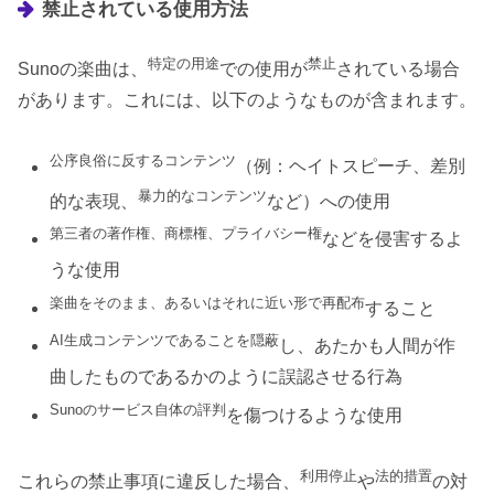
禁止されている使用方法
特定の用途
禁止
Sunoの楽曲は、
での使用が
されている場合
があります。これには、以下のようなものが含まれます。
公序良俗に反するコンテンツ
（例：ヘイトスピーチ、差別
暴力的なコンテンツ
的な表現、
など）への使用
第三者の著作権、商標権、プライバシー権
などを侵害するよ
うな使用
楽曲をそのまま、あるいはそれに近い形で再配布
すること
AI生成コンテンツであることを隠蔽
し、あたかも人間が作
曲したものであるかのように誤認させる行為
Sunoのサービス自体の評判
を傷つけるような使用
利用停止
法的措置
これらの禁止事項に違反した場合、
や
の対