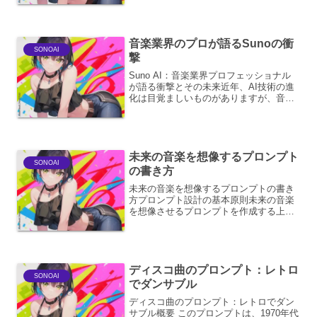
注目されています。特に、AI音楽生成サ
ービス「Suno」は、その手...
音楽業界のプロが語るSunoの衝
SONOAI
撃
Suno AI：音楽業界プロフェッショナル
が語る衝撃とその未来近年、AI技術の進
化は目覚ましいものがありますが、音楽
業界におけるAIの進出は、多くのプロフ
ェッショナルにとって、まさに「衝撃」
という言葉がふさわしい出来事となって
います。特に、...
未来の音楽を想像するプロンプト
SONOAI
の書き方
未来の音楽を想像するプロンプトの書き
方プロンプト設計の基本原則未来の音楽
を想像させるプロンプトを作成する上
で、最も重要なのは創造性を刺激し、固
定観念を打破するような示唆に富んだ言
葉を選ぶことです。単に「未来の音楽」
と提示するだけでは、生成さ...
ディスコ曲のプロンプト：レトロ
SONOAI
でダンサブル
ディスコ曲のプロンプト：レトロでダン
サブル概要 このプロンプトは、1970年代