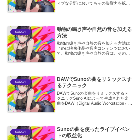
ィブな分野においてもその影響力を拡大
しています。特に、歌詞の作成という繊
細で感情豊かな作業において、AIは単な
る校正ツールを超えた、強力なパートナ
ーとなり得ます。本...
動物の鳴き声や自然の音を加える
SONOAI
方法
動物の鳴き声や自然の音を加える方法は
じめに映像作品や音声コンテンツにおい
て、動物の鳴き声や自然の音は、その場
の雰囲気や感情を豊かに表現し、視聴者
や聴取者の没入感を高める上で非常に重
要な要素です。これらの効果音を適切に
加えることで、単調な映像...
DAWでSunoの曲をリミックスす
SONOAI
るテクニック
DAWでSunoの楽曲をリミックスするテ
クニックSuno AIによって生成された楽
曲をDAW（Digital Audio Workstation）で
リミックスすることは、創造性を発揮
し、オリジナルの楽曲に新たな命を吹き
込むためのエキサイティ...
Sunoの曲を使ったライブイベン
SONOAI
トの収益化