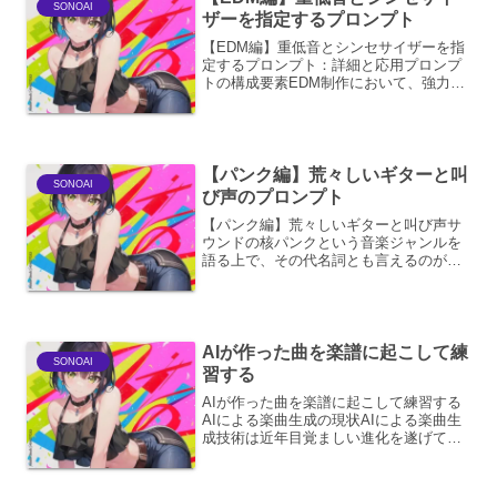
SONOAI
ザーを指定するプロンプト
【EDM編】重低音とシンセサイザーを指
定するプロンプト：詳細と応用プロンプ
トの構成要素EDM制作において、強力な
重低音と鮮やかなシンセサイザーサウン
ドは、楽曲の骨格と個性を形成する上で
不可欠な要素です。これらの要素をAI音
楽生成ツールで効果...
【パンク編】荒々しいギターと叫
SONOAI
び声のプロンプト
【パンク編】荒々しいギターと叫び声サ
ウンドの核パンクという音楽ジャンルを
語る上で、その代名詞とも言えるのが、
荒々しいギターと叫び声です。これらは
単なる演奏技法やボーカルスタイルを超
え、パンクの持つ反骨精神、怒り、そし
て社会への不満を直接的に...
AIが作った曲を楽譜に起こして練
SONOAI
習する
AIが作った曲を楽譜に起こして練習する
AIによる楽曲生成の現状AIによる楽曲生
成技術は近年目覚ましい進化を遂げてお
り、様々なジャンルやスタイルの楽曲を
自動で作曲できるようになっています。
これらのAIは、大量の音楽データを学習