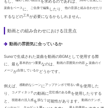
極めて高い独自性
Sunoで生成した
もし、
を求めるのであれば、
楽曲をベース
ご自身で編集
他の音源と組み合わせたり
に、
したり、
工夫
するなどの
が必要になるかもしれません。
動画との組み合わせにおける注意点
動画の雰囲気に合っているか
Sunoで生成された楽曲を動画のBGMとして使用する際
基本的かつ重要
動画の雰囲気や内容
楽曲のイ
に、最も
なのは、
と
メージ
合致しているか
が
どうかです。
感動的なシーン
アップテンポで明るい曲
例えば、
に
を使用した
コメディタッチ
悲壮感のある曲
り、
の動画に
を使用したりする
視聴者の没入感
損なう
動画のテンポ
と、
を
可能性があります。
、
メッセージ
ターゲット層
最も効果的