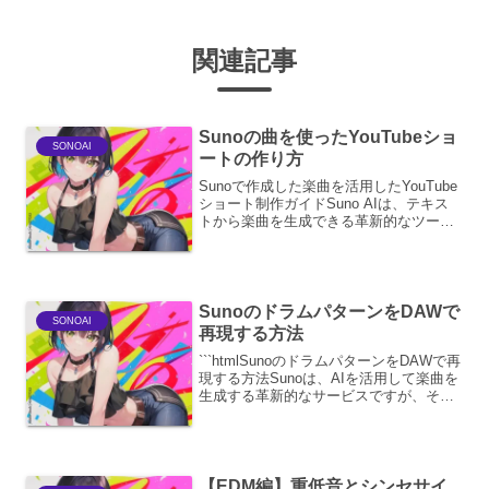
関連記事
Sunoの曲を使ったYouTubeショ
SONOAI
ートの作り方
Sunoで作成した楽曲を活用したYouTube
ショート制作ガイドSuno AIは、テキス
トから楽曲を生成できる革新的なツール
です。この機能を使えば、誰でも手軽に
オリジナルの音楽を作成し、それを活用
したYouTubeショート動画を制作するこ
と...
SunoのドラムパターンをDAWで
SONOAI
再現する方法
```htmlSunoのドラムパターンをDAWで再
現する方法Sunoは、AIを活用して楽曲を
生成する革新的なサービスですが、その
生成されたドラムパターンを
DAW（Digital Audio Workstation）で再現
したいというユーザー...
【EDM編】重低音とシンセサイ