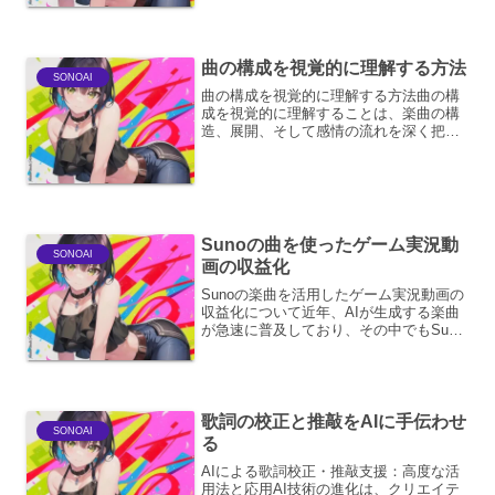
ツや影響力を収益化するための強力な機
会を提供します。このプログラムは、
Sunoの革新的な...
曲の構成を視覚的に理解する方法
SONOAI
曲の構成を視覚的に理解する方法曲の構
成を視覚的に理解することは、楽曲の構
造、展開、そして感情の流れを深く把握
するための強力な手法です。単に楽譜を
読むだけでなく、色、形、記号などを活
用することで、音楽をより直感的に、そ
して記憶に残りやすく捉え...
Sunoの曲を使ったゲーム実況動
SONOAI
画の収益化
Sunoの楽曲を活用したゲーム実況動画の
収益化について近年、AIが生成する楽曲
が急速に普及しており、その中でもSuno
はその手軽さとクオリティの高さから注
目を集めています。このSunoの楽曲をゲ
ーム実況動画に活用することで、新たな
収益化の可...
歌詞の校正と推敲をAIに手伝わせ
SONOAI
る
AIによる歌詞校正・推敲支援：高度な活
用法と応用AI技術の進化は、クリエイテ