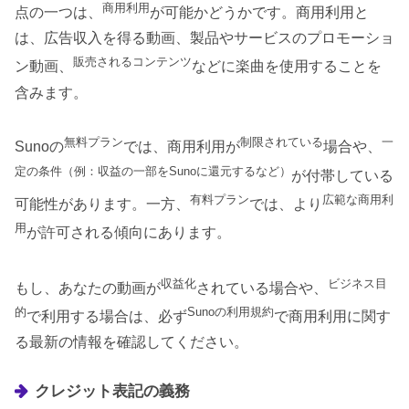
商用利用
点の一つは、
が可能かどうかです。商用利用と
は、広告収入を得る動画、製品やサービスのプロモーショ
販売されるコンテンツ
ン動画、
などに楽曲を使用することを
含みます。
無料プラン
制限されている
一
Sunoの
では、商用利用が
場合や、
定の条件（例：収益の一部をSunoに還元するなど）
が付帯している
有料プラン
広範な商用利
可能性があります。一方、
では、より
用
が許可される傾向にあります。
収益化
ビジネス目
もし、あなたの動画が
されている場合や、
的
Sunoの利用規約
で利用する場合は、必ず
で商用利用に関す
る最新の情報を確認してください。
クレジット表記の義務