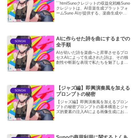
```htmlSunoクレジットの収益化戦略Suno
クレジットは、AI音楽生成プラットフォ
ームSuno AIが提供する、楽曲生成や著
作権フリーBGMの利用などに不可欠なリ
ソースです。このクレジットを効果的に
活用し、収益化に繋げるための戦略は...
AIに作らせた詩を曲にするまでの
SONOAI
全手順
AIが紡いだ詩を楽曲へと昇華させるプロ
セスAIによって生成された詩は、その独
創性や斬新な表現で私たちを魅了しま
す。しかし、その感動をより一層深める
ためには、音楽という新たな次元での表
現が不可欠です。ここでは、AIが作成し
た詩を楽曲へと仕上げ...
【ジャズ編】即興演奏風を加える
SONOAI
プロンプトの秘密
【ジャズ編】即興演奏風を加えるプロン
プトの秘密プロンプトの基本構造とジャ
ズ的要素の注入AIによる画像生成におい
て、ジャズの持つ即興演奏の雰囲気を表
現するには、プロンプトの構成要素を慎
重に選定し、ジャズ特有のキーワードを
効果的に配置することが...
Sunoの商用利用に関するよくあ