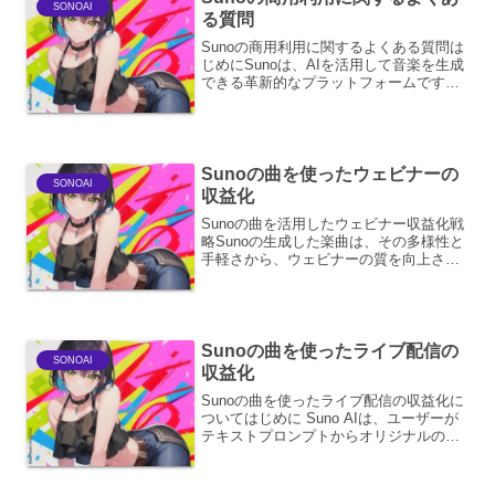
SONOAI
る質問
Sunoの商用利用に関するよくある質問は
じめにSunoは、AIを活用して音楽を生成
できる革新的なプラットフォームです。
その魅力的な機能から、多くのクリエイ
ターやビジネス関係者の間で、商用利用
に関する関心が高まっています。本ペー
ジでは、Sun...
Sunoの曲を使ったウェビナーの
SONOAI
収益化
Sunoの曲を活用したウェビナー収益化戦
略Sunoの生成した楽曲は、その多様性と
手軽さから、ウェビナーの質を向上させ
る強力なツールとなり得ます。本稿で
は、Sunoの楽曲を効果的に活用し、ウェ
ビナーを収益化するための戦略を詳細に
解説します。ウ...
Sunoの曲を使ったライブ配信の
SONOAI
収益化
Sunoの曲を使ったライブ配信の収益化に
ついてはじめに Suno AIは、ユーザーが
テキストプロンプトからオリジナルの楽
曲を生成できる革新的なサービスです。
このSunoで作成した楽曲をライブ配信で
活用し、収益化を目指すことは、クリエ