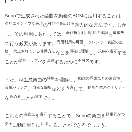
Sunoで生成された楽曲を動画のBGMに活用することは、
クリエイティブな表現
可能性を広げる
の
魅力的な方法です。しか
著作権と利用規約の確認
最優先
し、その利用にあたっては、
を
商用利用の可否
クレジット表記の義
で行う必要があります。
、
務
禁止されている使用方法
明確に理解
規約を遵守
、
などを
し、
する
法的トラブル
回避
不可欠
ことが
を
するために
です。
特性
動画の雰囲気との適合性
また、AI生成楽曲の
を理解し、
、
音量バランス
自然な編集
考慮
動画全体のクオリティ
、
などを
して、
高める
重要
を
ことが
です。
注意点
遵守
効果的かつ
これらの
を
することで、Sunoの楽曲を
安全
活用
に動画制作に
することができるでしょう。