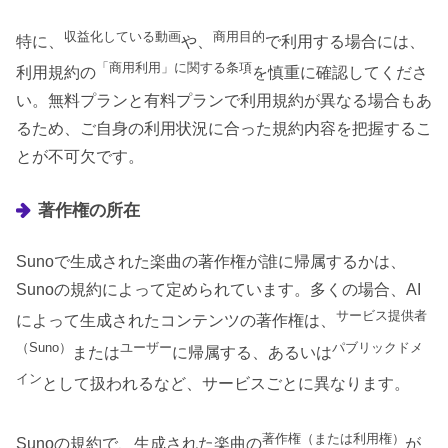
収益化している動画
商用目的
特に、
や、
で利用する場合には、
「商用利用」に関する条項
利用規約の
を慎重に確認してくださ
い。無料プランと有料プランで利用規約が異なる場合もあ
るため、ご自身の利用状況に合った規約内容を把握するこ
とが不可欠です。
著作権の所在
Sunoで生成された楽曲の著作権が誰に帰属するかは、
Sunoの規約によって定められています。多くの場合、AI
サービス提供者
によって生成されたコンテンツの著作権は、
（Suno）
ユーザー
パブリックドメ
または
に帰属する、あるいは
イン
として扱われるなど、サービスごとに異なります。
著作権（または利用権）
Sunoの規約で、生成された楽曲の
が