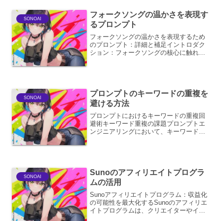
イターに...
フォークソングの温かさを表現す
SONOAI
るプロンプト
フォークソングの温かさを表現するため
のプロンプト：詳細と補足イントロダク
ション：フォークソングの核心に触れる
フォークソングは、その素朴さ、誠実
さ、そして人々の日常や感情に寄り添う
姿勢によって、多くの人々の心を温かく
包み込んできました。この温...
プロンプトのキーワードの重複を
SONOAI
避ける方法
プロンプトにおけるキーワードの重複回
避術キーワード重複の課題プロンプトエ
ンジニアリングにおいて、キーワードの
重複は意図しない出力や、期待とは異な
る結果を招く可能性があります。例え
ば、「猫」という単語を何度も繰り返し
使用すると、AIは「猫」に...
Sunoのアフィリエイトプログラ
SONOAI
ムの活用
Sunoアフィリエイトプログラム：収益化
の可能性を最大化するSunoのアフィリエ
イトプログラムは、クリエイターやイン
フルエンサーにとって、自身のコンテン