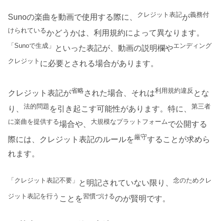
クレジット表記
義務付
Sunoの楽曲を動画で使用する際に、
が
けられている
かどうかは、利用規約によって異なります。
「Sunoで生成」
エンディング
といった表記が、動画の説明欄や
クレジット
に必要とされる場合があります。
省略
利用規約違反
クレジット表記が
された場合、それは
とな
法的問題
第三者
り、
を引き起こす可能性があります。特に、
に楽曲を提供する
大規模なプラットフォーム
場合や、
で公開する
厳守
際には、クレジット表記のルールを
することが求めら
れます。
「クレジット表記不要」
念のためクレ
と明記されていない限り、
ジット表記を行う
習慣づける
ことを
のが賢明です。