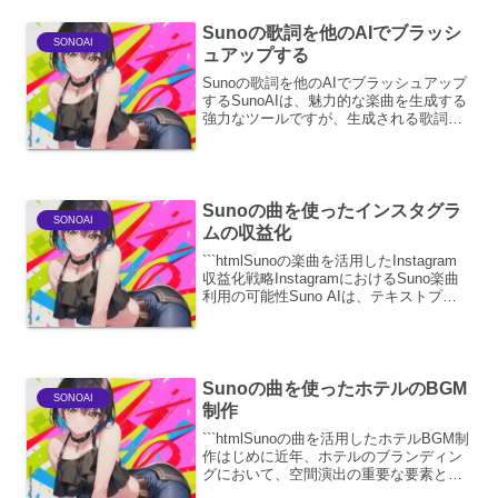
し、そのパターン...
Sunoの歌詞を他のAIでブラッシ
SONOAI
ュアップする
Sunoの歌詞を他のAIでブラッシュアップ
するSunoAIは、魅力的な楽曲を生成する
強力なツールですが、生成される歌詞は
時に改善の余地があります。他のAI技術
を活用することで、SunoAIが生成した歌
詞をさらに洗練させ、より感情的で、詩
的で...
Sunoの曲を使ったインスタグラ
SONOAI
ムの収益化
```htmlSunoの楽曲を活用したInstagram
収益化戦略InstagramにおけるSuno楽曲
利用の可能性Suno AIは、テキストプロ
ンプトから高品質な楽曲を生成する革新
的なツールです。このSunoで作成した楽
曲をInstagr...
Sunoの曲を使ったホテルのBGM
SONOAI
制作
```htmlSunoの曲を活用したホテルBGM制
作はじめに近年、ホテルのブランディン
グにおいて、空間演出の重要な要素とし
てBGM（Background Music）の活用が