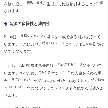
複数の候補
推奨
を繰り返し、
を生成して比較検討することが
されます。
音源の多様性と独自性
多様なジャンル
Sunoは、
の楽曲を生成できる能力を持って
特定のイメージ
います。これにより、
に合ったBGMを見つけ
やすくなります。
既存の学習データ
しかし、AIが生成する楽曲は、
に基づいて
完全に独自
ユニーク
います。そのため、
で
な楽曲を求める場
期待通りの結果
他の動画
合、
が得られない可能性もあります。
似たようなBGM
と
になってしまうリスクも考慮する必要があ
ります。