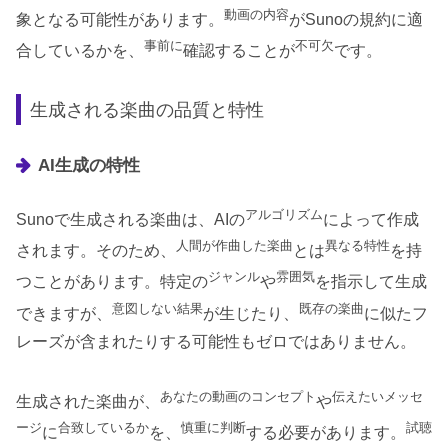
動画の内容
象となる可能性があります。
がSunoの規約に適
事前に
不可欠
合しているかを、
確認することが
です。
生成される楽曲の品質と特性
AI生成の特性
アルゴリズム
Sunoで生成される楽曲は、AIの
によって作成
人間が作曲した楽曲
異なる特性
されます。そのため、
とは
を持
ジャンル
雰囲気
つことがあります。特定の
や
を指示して生成
意図しない結果
既存の楽曲
できますが、
が生じたり、
に似たフ
レーズが含まれたりする可能性もゼロではありません。
あなたの動画のコンセプト
伝えたいメッセ
生成された楽曲が、
や
ージ
合致しているか
慎重に判断
試聴
に
を、
する必要があります。