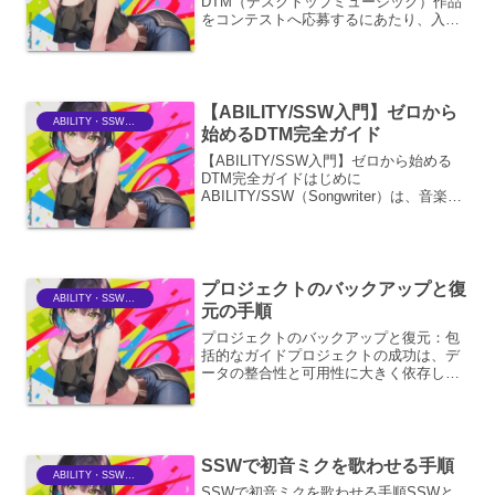
DTM（デスクトップミュージック）作品
をコンテストへ応募するにあたり、入賞
や上位入賞を目指すための具体的なコツ
を、作品制作から応募プロセス、そして
応募後の心構えまで網羅的に解説しま
す。応募作品の質を高める...
【ABILITY/SSW入門】ゼロから
ABILITY・SSWriter
始めるDTM完全ガイド
【ABILITY/SSW入門】ゼロから始める
DTM完全ガイドはじめに
ABILITY/SSW（Songwriter）は、音楽制
作ソフトウェア（DAW）の中でも、特に
初心者の方にとって、音楽制作の世界へ
の扉を開きやすい製品として知られてい
ます。...
プロジェクトのバックアップと復
ABILITY・SSWriter
元の手順
プロジェクトのバックアップと復元：包
括的なガイドプロジェクトの成功は、デ
ータの整合性と可用性に大きく依存しま
す。予期せぬ障害、人為的ミス、あるい
は悪意のある攻撃からプロジェクトを保
護するためには、堅牢なバックアップと
復元戦略が不可欠です。こ...
SSWで初音ミクを歌わせる手順
ABILITY・SSWriter
SSWで初音ミクを歌わせる手順SSWと