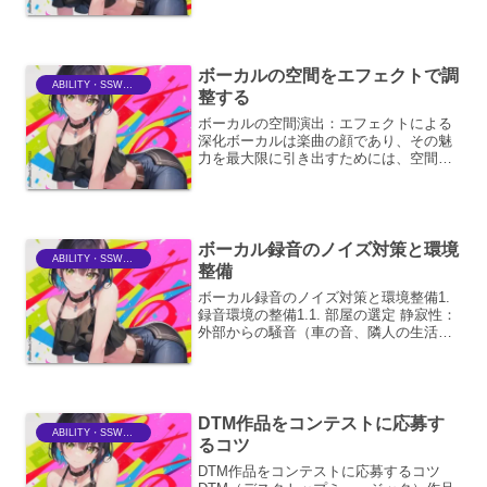
Workstation）です。その豊富な機能と直
感的なインターフェースは、初心者から
プロフェッショナルまで幅...
ボーカルの空間をエフェクトで調
ABILITY・SSWriter
整する
ボーカルの空間演出：エフェクトによる
深化ボーカルは楽曲の顔であり、その魅
力を最大限に引き出すためには、空間演
出が不可欠です。エフェクトを巧みに用
いることで、ボーカルは単なる声の羅列
から、楽曲の世界観を彩る有機的な要素
へと昇華します。ここでは...
ボーカル録音のノイズ対策と環境
ABILITY・SSWriter
整備
ボーカル録音のノイズ対策と環境整備1.
録音環境の整備1.1. 部屋の選定 静寂性：
外部からの騒音（車の音、隣人の生活
音、エアコンの室外機など）が極力少な
い部屋を選びます。窓や壁の遮音性能も
重要です。 反響：必要以上に音が反響し
ない、ある程...
DTM作品をコンテストに応募す
ABILITY・SSWriter
るコツ
DTM作品をコンテストに応募するコツ