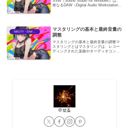
SSW（Sound Studio for Windows）は、
単なるDAW（Digital Audio Workstation）
にとどまらず、音楽理論、特に和声学と
対位法といった作曲の根幹をなす分野に
ついても...
マスタリングの基本と最終音量の
ABILITY・SSWriter
調整
マスタリングの基本と最終音量の調整マ
スタリングとはマスタリングは、レコー
ディングされた楽曲やオーディオコンテ
ンツの最終的な品質を決定する重要なプ
ロセスです。ミックスダウンされた音源
は、音楽性や技術的な観点から細部まで
調整され、商業リリースや...
せる