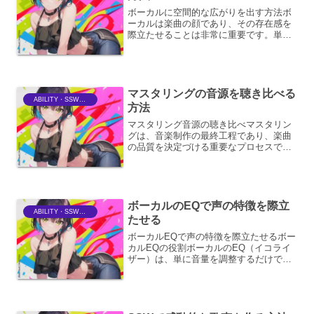
ボーカルに空間的な広がりを出す方法ボ
ーカルは楽曲の顔であり、その存在感を
際立たせることは非常に重要です。単に
音量を大きくするだけでなく、空間的な
広がりを持たせることで、より魅力的で
奥行きのあるサウンドを創り出すことが
できます。ここでは、ボー...
マスタリングの音源を聴き比べる
ABILITY・SSWriter
方法
マスタリング音源の聴き比べマスタリン
グは、音楽制作の最終工程であり、楽曲
の品質を決定づける重要なプロセスで
す。複数のマスタリングエンジニアによ
る音源を聴き比べることは、それぞれの
エンジニアの技術や思想、そして楽曲が
持つポテンシャルを最大限に...
ボーカルのEQで声の特徴を際立
ABILITY・SSWriter
たせる
ボーカルEQで声の特徴を際立たせるボー
カルEQの役割ボーカルのEQ（イコライ
ザー）は、単に音量を調整するだけでな
く、声の持つ個性を最大限に引き出し、
楽曲全体の中で埋もれることなく、リス
ナーの耳に心地よく届けるための重要な
ツールです。声の周波...