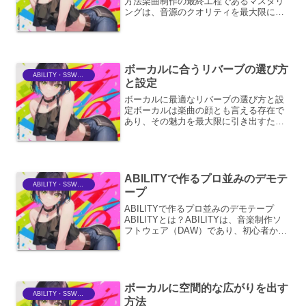
方法楽曲制作の最終工程であるマスタリ
ングは、音源のクオリティを最大限に引
き出し、商業リリースにふさわしいレベ
ルにまで引き上げるための重要なプロセ
スです。多くのアーティストやレーベル
が、専門的な知識と経験を...
ボーカルに合うリバーブの選び方
ABILITY・SSWriter
と設定
ボーカルに最適なリバーブの選び方と設
定ボーカルは楽曲の顔とも言える存在で
あり、その魅力を最大限に引き出すため
には、リバーブの選択と設定が極めて重
要です。リバーブは、音に空間的な広が
りと深みを与えるエフェクトであり、ボ
ーカルのキャラクターや楽...
ABILITYで作るプロ並みのデモテ
ABILITY・SSWriter
ープ
ABILITYで作るプロ並みのデモテープ
ABILITYとは？ABILITYは、音楽制作ソ
フトウェア（DAW）であり、初心者から
プロフェッショナルまで幅広いユーザー
に対応しています。直感的で使いやすい
インターフェースと、豊富な機能が魅力
です。...
ボーカルに空間的な広がりを出す
ABILITY・SSWriter
方法