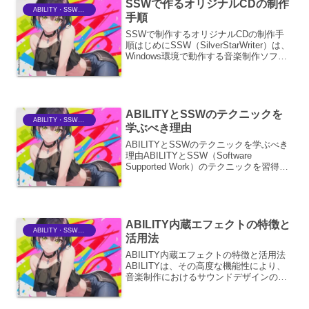
SSWで作るオリジナルCDの制作
ABILITY・SSWriter
手順
SSWで制作するオリジナルCDの制作手
順はじめにSSW（SilverStarWriter）は、
Windows環境で動作する音楽制作ソフト
ウェアであり、DTM（デスクトップミュ
ージック）初心者から中級者まで幅広く
利用されています。このソフトウ...
ABILITYとSSWのテクニックを
ABILITY・SSWriter
学ぶべき理由
ABILITYとSSWのテクニックを学ぶべき
理由ABILITYとSSW（Software
Supported Work）のテクニックを習得す
ることは、現代のビジネス環境におい
て、個人の生産性向上、チームの効率
化、そして組織全体の競争力強化に...
ABILITY内蔵エフェクトの特徴と
ABILITY・SSWriter
活用法
ABILITY内蔵エフェクトの特徴と活用法
ABILITYは、その高度な機能性により、
音楽制作におけるサウンドデザインの可
能性を飛躍的に広げるDAWソフトウェア
です。中でもABILITYに内蔵されている