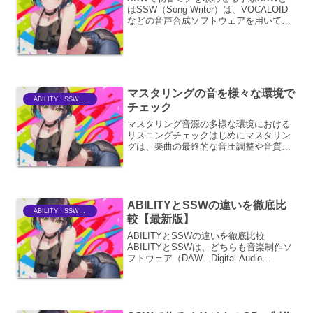
はSSW（Song Writer）は、VOCALOID
などの音声合成ソフトウェアを用いて、
オリジナルの楽曲を制作するためのソフ
トウェアです。初音ミクをはじめとする
VOCALOIDライブラリをSSWに読み...
マスタリングの音を様々な環境で
ABILITY・SSWriter
チェック
マスタリング音源の多様な環境における
リスニングチェックはじめにマスタリン
グは、楽曲の最終的な音圧調整や音質向
上を図る重要なプロセスです。しかし、
いくら優れたエンジニアが丹念に作業を
行ったとしても、リスナーがどのような
環境で楽曲を聴くかによっ...
ABILITYとSSWの違いを徹底比
ABILITY・SSWriter
較【最新版】
ABILITYとSSWの違いを徹底比較
ABILITYとSSWは、どちらも音楽制作ソ
フトウェア（DAW - Digital Audio
Workstation）として多くのクリエイター
に利用されていますが、その特性やター
ゲットユーザーには明確...