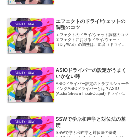
を最大限に引き出し、商業的なリリース
や配信に適した状態に仕上げるための重
要なプロセスです。その中でも、音の大
小の幅、すなわちダイナミク...
エフェクトのドライ/ウェットの
ABILITY・SSWriter
調整のコツ
エフェクトのドライ/ウェット調整のコツ
エフェクトにおけるドライ/ウェット
（Dry/Wet）の調整は、原音（ドライ信
号）とエフェクト音（ウェット信号）の
バランスを決定する非常に重要な要素で
す。このバランスを適切に設定すること
で、楽曲全体のサウ...
ASIOドライバーの設定がうまく
ABILITY・SSWriter
いかない時
ASIOドライバー設定のトラブルシューテ
ィングASIOドライバーとは？ASIO
(Audio Stream Input/Output) ドライバー
は、プロフェッショナルなオーディオイ
ンターフェースにおいて、DAW (Digital
Audi...
SSWで学ぶ和声学と対位法の基
ABILITY・SSWriter
礎
SSWで学ぶ和声学と対位法の基礎