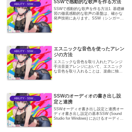
SSWで感動的な歌声を作る方法
ABILITY・SSWriter
SSWで感動的な歌声を作る方法1. 基礎練
習の徹底感動的な歌声の基盤は、確かな
発声技術にあります。SSW（シンガーソ
ングライター）として、自身の感情を声
に乗せ、聴き手の心に響かせるために
は、まず基礎練習を怠らないことが重要
です。1.1. 腹...
エスニックな音色を使ったアレン
ABILITY・SSWriter
ジの方法
エスニックな音色を取り入れたアレンジ
手法音楽アレンジにおいて、エスニック
な音色を取り入れることは、楽曲に独創
的で魅惑的な色彩を与える有効な手段で
す。単に異国情緒を演出するだけでな
く、楽曲の持つストーリー性や感情表現
を深め、聴き手に新たな感動...
SSWのオーディオの書き出し設
ABILITY・SSWriter
定と連携
SSWオーディオ書き出し設定と連携オー
ディオ書き出し設定の基本SSW (Sound
Studio for Windows) におけるオーディオ
書き出し設定は、制作した音声ファイル
を様々な用途で利用するために不可欠な