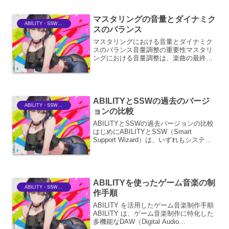
プロセスです。この設定は、...
マスタリングの音量とダイナミク
ABILITY・SSWriter
スのバランス
マスタリングにおける音量とダイナミク
スのバランス音量調整の重要性マスタリ
ングにおける音量調整は、楽曲の最終的
な印象を決定づける極めて重要なプロセ
スです。単に音を大きくするだけでな
く、楽曲が持つ本来のエネルギーや感情
を最大限に引き出し、リスナ...
ABILITYとSSWの過去のバージ
ABILITY・SSWriter
ョンの比較
ABILITYとSSWの過去バージョンの比較
はじめにABILITYとSSW（Smart
Support Wizard）は、いずれもシステム
開発やITサポートの分野で利用されてき
たツールですが、その歴史や機能、アプ
ローチには違いがあります。本...
ABILITYを使ったゲーム音楽の制
ABILITY・SSWriter
作手順
ABILITY を活用したゲーム音楽制作手順
ABILITY は、ゲーム音楽制作に特化した
多機能なDAW（Digital Audio