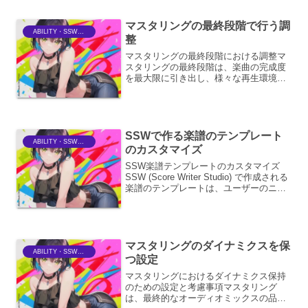
エフェクト群は、その品質の高さと多様
性に...
マスタリングの最終段階で行う調
ABILITY・SSWriter
整
マスタリングの最終段階における調整マ
スタリングの最終段階は、楽曲の完成度
を最大限に引き出し、様々な再生環境で
最良のサウンドを実現するための極めて
重要なプロセスです。ここで行われる調
整は、単に音量を上げるだけでなく、楽
曲全体のバランス、ダイナ...
SSWで作る楽譜のテンプレート
ABILITY・SSWriter
のカスタマイズ
SSW楽譜テンプレートのカスタマイズ
SSW (Score Writer Studio) で作成される
楽譜のテンプレートは、ユーザーのニー
ズに合わせて細かくカスタマイズするこ
とが可能です。ここでは、そのカスタマ
イズの具体的な方法と、その他考慮...
マスタリングのダイナミクスを保
ABILITY・SSWriter
つ設定
マスタリングにおけるダイナミクス保持
のための設定と考慮事項マスタリング
は、最終的なオーディオミックスの品質