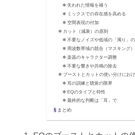
失われた情報を補う
ミックスでの存在感を高める
空間表現の付加
カット（減衰）の原則
不要なノイズや低域の「濁り」
周波数帯域の競合（マスキング
楽器のキャラクター調整
不要な響きや共鳴の除去
ブーストとカットの使い分けにお
耳の訓練と聴覚の限界
EQのタイプと特性
最終的な判断は「耳」で
まとめ