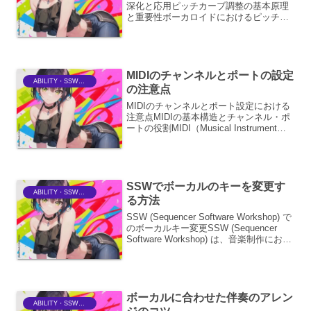
深化と応用ピッチカーブ調整の基本原理
と重要性ボーカロイドにおけるピッチカ
ーブの手動調整は、単なる音程の微修正
にとどまらず、ボーカロイドの歌唱表現
を人間らしく、そして感情豊かにするた
めの核心的なプロセスです...
MIDIのチャンネルとポートの設定
ABILITY・SSWriter
の注意点
MIDIのチャンネルとポート設定における
注意点MIDIの基本構造とチャンネル・ポ
ートの役割MIDI（Musical Instrument
Digital Interface）は、電子楽器やコンピ
ュータ間で演奏情報や制御情報をやり取
りするため...
SSWでボーカルのキーを変更す
ABILITY・SSWriter
る方法
SSW (Sequencer Software Workshop) で
のボーカルキー変更SSW (Sequencer
Software Workshop) は、音楽制作におい
て非常に強力なツールであり、その中で
もボーカルのキー変更機能は、楽...
ボーカルに合わせた伴奏のアレン
ABILITY・SSWriter