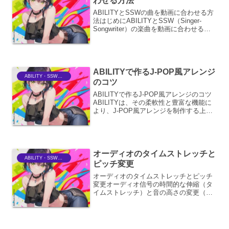
わせる方法
ABILITYとSSWの曲を動画に合わせる方
法はじめにABILITYとSSW（Singer-
Songwriter）の楽曲を動画に合わせる作
業は、動画の印象を大きく左右する重要
なプロセスです。単にBGMとして流すだ
けでなく、映像のテンポ、雰囲...
ABILITYで作るJ-POP風アレンジ
ABILITY・SSWriter
のコツ
ABILITYで作るJ-POP風アレンジのコツ
ABILITYは、その柔軟性と豊富な機能に
より、J-POP風アレンジを制作する上で
非常に強力なツールとなります。J-POP
特有のサウンドメイク、メロディライ
ン、リズムパターンを再現するための具
体...
オーディオのタイムストレッチと
ABILITY・SSWriter
ピッチ変更
オーディオのタイムストレッチとピッチ
変更オーディオ信号の時間的な伸縮（タ
イムストレッチ）と音の高さの変更（ピ
ッチシフト）は、音楽制作、音声編集、
サウンドデザインなど、多岐にわたる分
野で不可欠な技術です。タイムストレッ
チとはタイムストレッチと...