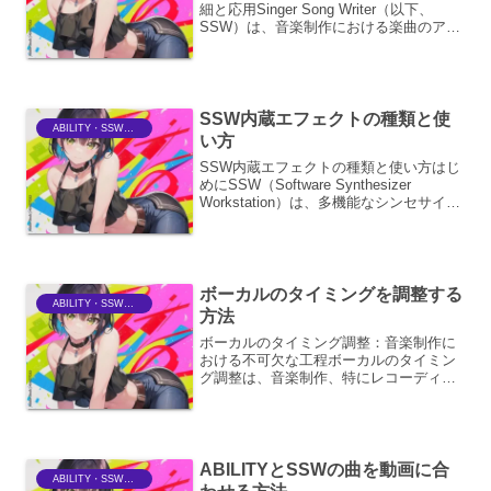
細と応用Singer Song Writer（以下、
SSW）は、音楽制作における楽曲のアイ
デア出しから完成までをサポートする統
合型音楽制作ソフトウェアです。その中
でも、スコア作成機能は...
SSW内蔵エフェクトの種類と使
ABILITY・SSWriter
い方
SSW内蔵エフェクトの種類と使い方はじ
めにSSW（Software Synthesizer
Workstation）は、多機能なシンセサイザ
ーであり、その内部には多彩なエフェク
トが搭載されています。これらのエフェ
クトを理解し、適切に活用する...
ボーカルのタイミングを調整する
ABILITY・SSWriter
方法
ボーカルのタイミング調整：音楽制作に
おける不可欠な工程ボーカルのタイミン
グ調整は、音楽制作、特にレコーディン
グやミックスにおいて、極めて重要な工
程です。楽曲のグルーヴ感、感情表現、
そして全体的な完成度を大きく左右しま
す。ここでは、ボーカルの...
ABILITYとSSWの曲を動画に合
ABILITY・SSWriter