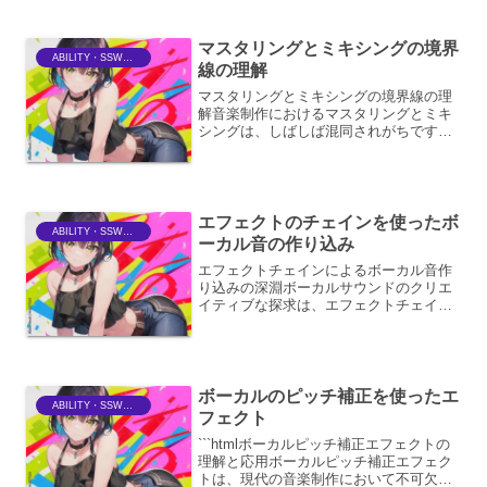
ていないと、楽曲全体のグルーヴ感を損
ねたり、ボーカルがぼやけ...
マスタリングとミキシングの境界
ABILITY・SSWriter
線の理解
マスタリングとミキシングの境界線の理
解音楽制作におけるマスタリングとミキ
シングは、しばしば混同されがちです
が、それぞれが担う役割と目的は明確に
異なります。これらのプロセスを深く理
解することは、より質の高いサウンドプ
ロダクションを実現するため...
エフェクトのチェインを使ったボ
ABILITY・SSWriter
ーカル音の作り込み
エフェクトチェインによるボーカル音作
り込みの深淵ボーカルサウンドのクリエ
イティブな探求は、エフェクトチェイン
という魔法の杖を使いこなすことから始
まります。単に音を加工するだけでな
く、楽曲の世界観を表現し、リスナーの
感情に訴えかけるための強力...
ボーカルのピッチ補正を使ったエ
ABILITY・SSWriter
フェクト
```htmlボーカルピッチ補正エフェクトの
理解と応用ボーカルピッチ補正エフェク
トは、現代の音楽制作において不可欠な