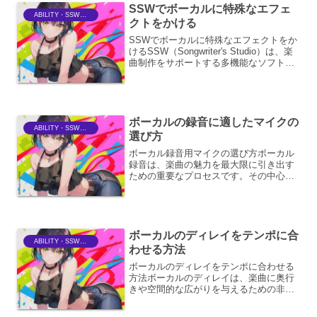
SSWでボーカルに特殊なエフェ
ABILITY・SSWriter
クトをかける
SSWでボーカルに特殊なエフェクトをか
けるSSW（Songwriter's Studio）は、楽
曲制作をサポートする多機能なソフトウ
ェアですが、その中でもボーカルエフェ
クトは、楽曲に個性を与え、リスナーの
感情に訴えかける重要な要素となりま
す...
ボーカルの録音に適したマイクの
ABILITY・SSWriter
選び方
ボーカル録音用マイクの選び方ボーカル
録音は、楽曲の魅力を最大限に引き出す
ための重要なプロセスです。その中心と
なるのがマイク選びであり、適切なマイ
クを選ぶことで、ボーカリストの個性や
表現力を余すことなく捉えることができ
ます。ここでは、ボーカル...
ボーカルのディレイをテンポに合
ABILITY・SSWriter
わせる方法
ボーカルのディレイをテンポに合わせる
方法ボーカルのディレイは、楽曲に奥行
きや空間的な広がりを与えるための非常
に効果的なエフェクトです。しかし、こ
のディレイタイムが楽曲のテンポと合っ