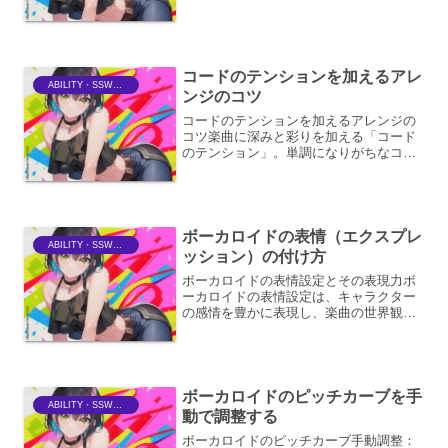
ツールとなっています。その目的は、歌
唱の音程のずれを修正し、より安定し
た、プロフェッショナルなサウンドに仕
上げることです。し...
コードのテンションを加えるアレ
ABILITY・SSWriter
ンジのコツ
コードのテンションを加えるアレンジの
コツ楽曲に深みと彩りを加える「コード
のテンション」。単調になりがちなコー
ド進行に、色彩感や意外性、そして聴き
手の感情を揺さぶるような要素をもたら
します。ここでは、コードにテンション
を加えるための様々なアプ...
ボーカロイドの表情（エクスプレ
ABILITY・SSWriter
ッション）の付け方
ボーカロイドの表情設定とその表現力ボ
ーカロイドの表情設定は、キャラクター
の感情を豊かに表現し、楽曲の世界観を
深める上で非常に重要な要素です。単に
口を動かすだけでなく、キャラクターに
息吹を吹き込み、視聴者に感情的な共感
を呼び起こすための強力な...
ボーカロイドのピッチカーブを手
ABILITY・SSWriter
動で調整する
ボーカロイドのピッチカーブ手動調整：