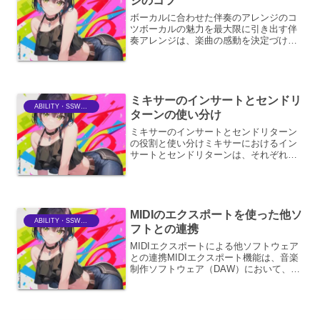
ジのコツ
ボーカルに合わせた伴奏のアレンジのコ
ツボーカルの魅力を最大限に引き出す伴
奏アレンジは、楽曲の感動を決定づける
重要な要素です。単にコードを弾くだけ
でなく、ボーカルの感情、メロディライ
ン、そして楽曲全体の雰囲気を深く理解
し、それに寄り添うように...
ミキサーのインサートとセンドリ
ABILITY・SSWriter
ターンの使い分け
ミキサーのインサートとセンドリターン
の役割と使い分けミキサーにおけるイン
サートとセンドリターンは、それぞれ異
なる目的でオーディオ信号を処理するた
めの重要な機能です。これらの機能を理
解し、適切に使い分けることで、よりク
リエイティブで高品質なサ...
MIDIのエクスポートを使った他ソ
ABILITY・SSWriter
フトとの連携
MIDIエクスポートによる他ソフトウェア
との連携MIDIエクスポート機能は、音楽
制作ソフトウェア（DAW）において、作
成した音楽データを他のソフトウェアと
共有し、より広範な音楽制作ワークフロ
ーを構築するための重要な手段です。こ
の機能を用いる...