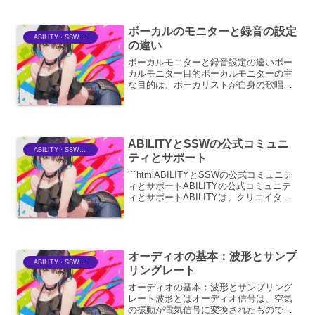
する重要な要素です。生楽器の持つ独特
の空気感、息遣い、そし...
ボーカルのモニターと録音の設定
ABILITY・SSWriter
の違い
ボーカルモニターと録音設定の違いボー
カルモニター目的ボーカルモニターの主
な目的は、ボーカリストが自身の歌唱を
正確に、そして快適に聴き取れるように
することです。これにより、ボーカリス
トはピッチ、リズム、ダイナミクスをコ
ントロールし、最高のパフ...
ABILITYとSSWの公式コミュニ
ABILITY・SSWriter
ティとサポート
```htmlABILITYとSSWの公式コミュニテ
ィとサポートABILITYの公式コミュニテ
ィとサポートABILITYは、クリエイター
向けのソフトウェア・ハードウェアを開
発・販売する企業です。その製品群は、
音楽制作、映像編集、イラスト制作...
オーディオの基本：波形とサンプ
ABILITY・SSWriter
リングレート
オーディオの基本：波形とサンプリング
レート波形とはオーディオ信号は、空気
の振動が電気信号に変換されたもので