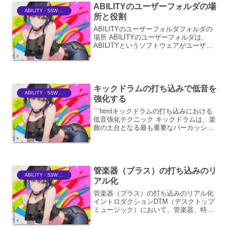
ABILITYのユーザーフォルダの場
ABILITY・SSWriter
所と役割
ABILITYのユーザーフォルダフォルダの
場所 ABILITYのユーザーフォルダは、
ABILITYというソフトウェアがユーザー
固有の設定やデータを保存するための特
別な場所です。このフォルダは、通常、
Windowsの「ドキュメント」フォルダ
内...
キックドラムの打ち込みで低音を
ABILITY・SSWriter
強化する
```htmlキックドラムの打ち込みにおける
低音強化テクニック キックドラムは、楽
曲の土台となる最も重要なパーカッショ
ンの一つです。その中でも、低音域の存
在感は楽曲のグルーヴ感や力強さに直結
します。ここでは、キックドラムの打ち
込みにおいて、...
管楽器（ブラス）の打ち込みのリ
ABILITY・SSWriter
アル化
管楽器（ブラス）の打ち込みのリアル化
イントロダクションDTM（デスクトップ
ミュージック）において、管楽器、特に
ブラスセクションの打ち込みをリアルに
再現することは、楽曲の質を大きく左右