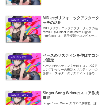
す。この電気信号は、時間とともに変化
する電圧の波として表現されます。この
波が「波形」です。波形は、オーディオ
信号の特性、つまり「音」そ...
MIDIのポリフォニックアフタータ
ABILITY・SSWriter
ッチの活用
MIDIポリフォニックアフタータッチの活
用MIDI（Musical Instrument Digital
Interface）は、電子楽器やコンピュータ
間で音楽情報をやり取りするための標準
規格です。その中でも、ポリフォニック
アフタータッチは...
ベースのサスティンを伸ばすコン
ABILITY・SSWriter
プ設定
ベースのサスティンを伸ばすコンプ設定
コンプレッサーの役割とサスティンへの
影響ベースギターのサスティン（音の伸
び）は、演奏表現において非常に重要な
要素です。特に、フィンガーピッキング
やスラップ奏法など、アタックが強く減
衰しやすい奏法では、サス...
Singer Song Writerのスコア作成
ABILITY・SSWriter
機能
Singer Song Writer スコア作成機能：詳