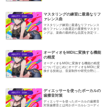
す。その制御は、奏者の技術、楽器の特
性、そして楽曲の意図が複雑に絡み合う
芸術的なプロセスです。ここ...
マスタリングの練習に最適なリフ
ABILITY・SSWriter
ァレンス曲
マスタリング練習に最適なリファレンス
曲リファレンス曲選定の重要性マスタリ
ングは、楽曲の最終的な品質を決定づけ
る重要なプロセスです。その精度を高め
るためには、客観的な基準となるリファ
レンス曲の存在が不可欠となります。リ
ファレンス曲とは、あなた...
オーディオをMIDIに変換する機能
ABILITY・SSWriter
の精度
オーディオをMIDIに変換する機能の精度
についてはじめにオーディオをMIDIに変
換する技術は、音楽制作や研究分野にお
いて非常に有用なツールです。この技術
は、録音された音声信号から音高、タイ
ミング、楽器の種類などの情報を抽出
し、それをMIDI...
ディエッサーを使ったボーカルの
ABILITY・SSWriter
歯擦音対策
ディエッサーを使ったボーカルの歯擦音
対策歯擦音とは何かボーカルレコーディ