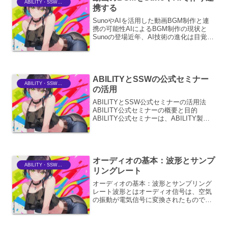
ABILITY・SSWriter
携する
SunoやAIを活用した動画BGM制作と連
携の可能性AIによるBGM制作の現状と
Sunoの登場近年、AI技術の進化は目覚ま
しく、音楽制作の分野においてもその影
響は広がりを見せています。特に、近年
注目を集めているのが「Suno AI」のよ
うな...
ABILITYとSSWの公式セミナー
ABILITY・SSWriter
の活用
ABILITYとSSW公式セミナーの活用法
ABILITY公式セミナーの概要と目的
ABILITY公式セミナーは、ABILITY製品
の利用者が、その機能を最大限に引き出
し、業務効率を向上させることを目的と
して開催されています。初心者向けの基
本操...
オーディオの基本：波形とサンプ
ABILITY・SSWriter
リングレート
オーディオの基本：波形とサンプリング
レート波形とはオーディオ信号は、空気
の振動が電気信号に変換されたもので
す。この電気信号は、時間とともに変化
する電圧の波として表現されます。この
波が「波形」です。波形は、オーディオ