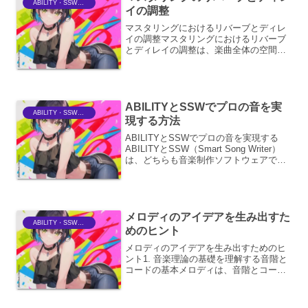
ABILITY・SSWriter
イの調整
マスタリングにおけるリバーブとディレ
イの調整マスタリングにおけるリバーブ
とディレイの調整は、楽曲全体の空間的
な広がり、奥行き、そしてグルーヴ感を
決定づける重要なプロセスです。これら
のエフェクトは、単に音に響きを加える
だけでなく、楽曲の感情的...
ABILITYとSSWでプロの音を実
ABILITY・SSWriter
現する方法
ABILITYとSSWでプロの音を実現する
ABILITYとSSW（Smart Song Writer）
は、どちらも音楽制作ソフトウェアであ
り、それぞれ異なるアプローチでプロフ
ェッショナルなサウンドメイクを支援し
ます。これらのツールを効果的に...
メロディのアイデアを生み出すた
ABILITY・SSWriter
めのヒント
メロディのアイデアを生み出すためのヒ
ント1. 音楽理論の基礎を理解する音階と
コードの基本メロディは、音階とコード
の組み合わせによって成り立っていま
す。まずは、長音階、短音階といった基
本的な音階の構造や、主要なコード（ト