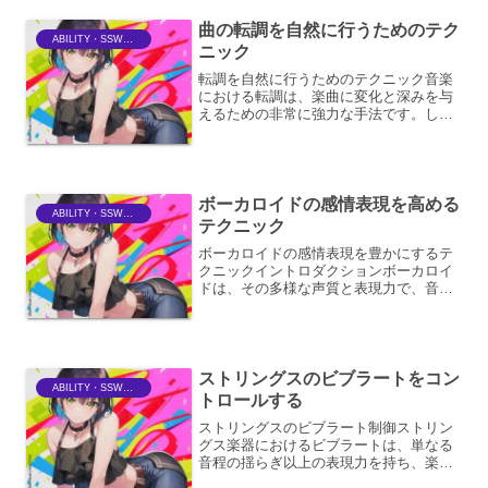
信号の特性、つまり「音」そ...
曲の転調を自然に行うためのテク
ABILITY・SSWriter
ニック
転調を自然に行うためのテクニック音楽
における転調は、楽曲に変化と深みを与
えるための非常に強力な手法です。しか
し、唐突で不自然な転調は、聴き手を混
乱させ、楽曲の魅力を損なってしまう可
能性があります。ここでは、転調を自然
に行うための様々なテクニ...
ボーカロイドの感情表現を高める
ABILITY・SSWriter
テクニック
ボーカロイドの感情表現を豊かにするテ
クニックイントロダクションボーカロイ
ドは、その多様な声質と表現力で、音楽
制作において革新的なツールとなってい
ます。しかし、単にメロディと歌詞を入
力するだけでは、人間のような感情のこ
もった歌唱を得ることは難...
ストリングスのビブラートをコン
ABILITY・SSWriter
トロールする
ストリングスのビブラート制御ストリン
グス楽器におけるビブラートは、単なる
音程の揺らぎ以上の表現力を持ち、楽曲
に生命感、感情、そして深みを与えま