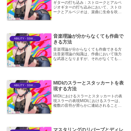
ギターの打ち込み：ストロークとアルペ
ジオギターの打ち込みにおいて、ストロ
ークとアルペジオは、楽曲に生命を吹き
込むための基本的な奏法です。それぞれ
の奏法は、音楽的な表現の幅を大きく広
げ、聴き手に様々な感情や雰囲気を伝え
ることができます。ここで...
音楽理論が分からなくても作曲で
ABILITY・SSWriter
きる方法
音楽理論が分からなくても作曲できる方
法音楽理論の知識は、作曲において強力
な武器となりますが、それがなくても素
晴らしい楽曲を生み出すことは十分に可
能です。むしろ、理論にとらわれすぎな
いことで、より自由で個性的な表現が可
能になる場合もあります。...
MIDIのスラーとスタッカートを表
ABILITY・SSWriter
現する方法
MIDIにおけるスラーとスタッカートの表
現スラーの表現MIDIにおけるスラーは、
複数の音符が滑らかに連結されることを
示します。これは、演奏者が音符を指で
離さずに次の音符へ移行するようなニュ
アンスを再現するものです。MIDIでは、
スラーを直接...
マスタリングのリバーブとディレ