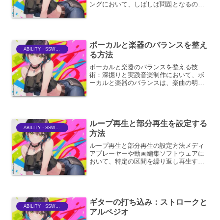
ングにおいて、しばしば問題となるのが
「歯擦音（しさつおん）」です。これ
は、特に「サ行」「シャ行」「ツ行」な
どの摩擦音を発する際に生じる、耳障り
な高周波成分のことを指しま...
ボーカルと楽器のバランスを整え
ABILITY・SSWriter
る方法
ボーカルと楽器のバランスを整える技
術：深掘りと実践音楽制作において、ボ
ーカルと楽器のバランスは、楽曲の明瞭
性、情感、そして全体的な完成度を決定
づける最も重要な要素の一つです。 この
バランスが適切に取れていることで、リ
スナーはボーカルのメッセ...
ループ再生と部分再生を設定する
ABILITY・SSWriter
方法
ループ再生と部分再生の設定方法メディ
アプレーヤーや動画編集ソフトウェアに
おいて、特定の区間を繰り返し再生する
「ループ再生」と、指定した範囲のみを
再生する「部分再生」は、学習、練習、
効果検証など、多様な用途で非常に役立
つ機能です。これらの機能...
ギターの打ち込み：ストロークと
ABILITY・SSWriter
アルペジオ