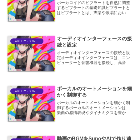
ボーカロイドのビブラートを自然に調整
するビブラートの基礎知識ビブラートと
はビブラートとは、声楽や歌唱におい
て、音高をわずかに揺らすことで表現力
を豊かにするテクニックです。この揺ら
ぎは、単調になりがちな音に表情を与
え、聞く人に情感や温かみを伝...
オーディオインターフェースの接
ABILITY・SSWriter
続と設定
オーディオインターフェースの接続と設
定オーディオインターフェースは、コン
ピューターと音響機器を接続し、高音質
での音声入出力や、DAW (Digital Audio
Workstation) を用いた音楽制作を可能に
するための重要なデバイスで...
ボーカルのオートメーションを細
ABILITY・SSWriter
かく制御する
ボーカルのオートメーションを細かく制
御するボーカルのオートメーションは、
楽曲の感情表現やダイナミクスを豊かに
するために不可欠な要素です。単に音量
を調整するだけでなく、パンニング、エ
フェクトの深さ、EQ、コンプレッション
などを細かくコントロー...
動画のBGMをSunoやAIで作り連