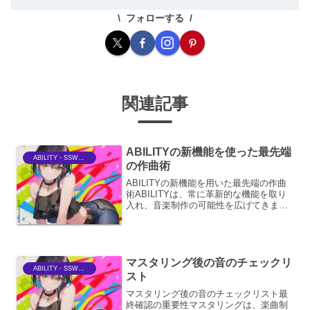
フォローする
関連記事
ABILITYの新機能を使った最先端
ABILITY・SSWriter
の作曲術
ABILITYの新機能を用いた最先端の作曲
術ABILITYは、常に革新的な機能を取り
入れ、音楽制作の可能性を広げてきまし
た。特に、最新バージョンで追加された
機能群は、作曲プロセスに革命をもたら
し、より高度で洗練された音楽表現を可
能にします。...
マスタリング後の音のチェックリ
ABILITY・SSWriter
スト
マスタリング後の音のチェックリスト最
終確認の重要性マスタリングは、楽曲制