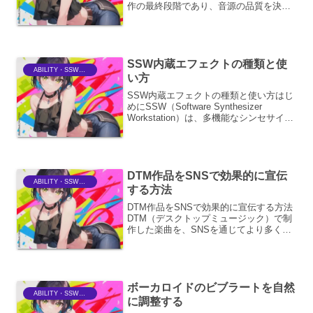
作の最終段階であり、音源の品質を決定
づける重要なプロセスです。しかし、エ
ンジニアがどれほど熟練していても、最
終的な確認を怠ると、予期せぬ問題が見
逃されてしまう可能性があ...
SSW内蔵エフェクトの種類と使
ABILITY・SSWriter
い方
SSW内蔵エフェクトの種類と使い方はじ
めにSSW（Software Synthesizer
Workstation）は、多機能なシンセサイザ
ーであり、その内部には多彩なエフェク
トが搭載されています。これらのエフェ
クトを理解し、適切に活用する...
DTM作品をSNSで効果的に宣伝
ABILITY・SSWriter
する方法
DTM作品をSNSで効果的に宣伝する方法
DTM（デスクトップミュージック）で制
作した楽曲を、SNSを通じてより多くの
人に届け、ファンを獲得するためには、
戦略的なプロモーションが不可欠です。
ここでは、効果的なSNS宣伝方法を、具
体的な手順やポ...
ボーカロイドのビブラートを自然
ABILITY・SSWriter
に調整する