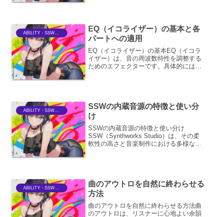
プリケーションやプロセスがアクティブ
でない、またはバックグラウンドで低頻
度でしか動作しない場...
EQ（イコライザー）の基本と各
ABILITY・SSWriter
パートへの適用
EQ（イコライザー）の基本EQ（イコラ
イザー）は、音の周波数特性を調整する
ためのエフェクターです。具体的には、
特定の周波数帯域の音量を上げたり下げ
たりすることで、音色を変化させること
ができます。音楽制作やミキシング、
PA（音響調整）など、音...
SSWの内蔵音源の特徴と使い分
ABILITY・SSWriter
け
SSWの内蔵音源の特徴と使い分け
SSW（Synthworks Studio）は、その柔
軟性の高さと音楽制作における多様なニ
ーズに応える機能性から、多くのユーザ
ーに支持されている音楽制作ソフトウェ
アです。その中でも、内蔵音源は、手軽
に多彩なサ...
曲のアウトロを自然に終わらせる
ABILITY・SSWriter
方法
曲のアウトロを自然に終わらせる方法曲
のアウトロは、リスナーに心地よい余韻