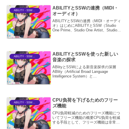
ライアド、セブンスコー...
ABILITYとSSWの連携（MIDI・
ABILITY・SSWriter
オーディオ）
ABILITYとSSWの連携（MIDI・オーディ
オ）はじめにABILITYとSSW（Studio
One Prime、Studio One Artist、Studio
One Professional）は、それぞれが持つ
強力な機能と、相互の...
ABILITYとSSWを使った新しい
ABILITY・SSWriter
音楽の探求
ABlityとSSWによる新音楽探求の深層
ABlity（Artificial Broad Language
Intelligence System）と
SSW（Songwriter's Assistant Web
Service）は、現代の音...
CPU負荷を下げるためのフリー
ABILITY・SSWriter
ズ機能
CPU負荷軽減のためのフリーズ機能につ
いてフリーズ機能の概要CPU負荷を軽減
する手段として、フリーズ機能は非常に
有効な技術です。この機能は、特定のア