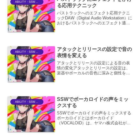
ABILITY・SSWriter
る応用テクニック
バストラックへのエフェクト応用テクニ
ックDAW（Digital Audio Workstation）に
おけるバストラックへのエフェクト適用
は、ミックス全体のサウンドデザインに
おいて極めて重要な役割を果たします。
個々のトラックに施されたエフェ...
アタックとリリースの設定で音の
ABILITY・SSWriter
表情を変える
アタックとリリースの設定による音の表
情の変化アタックとリリースの設定は、
楽器やボーカルの音色に深みと個性を与
える上で、非常に重要な役割を果たしま
す。これらは、音の立ち上がり（アタッ
ク）と音の減衰（リリース）の特性を制
御することで、聴き手に異...
SSWでボーカロイドの声をミッ
ABILITY・SSWriter
クスする
SSWでボーカロイドの声をミックスする
ボーカロイドとはボーカロイド
（VOCALOID）は、ヤマハ株式会社が開
発した音声合成技術およびそのソフトウ
ェア製品群です。この技術を用いること
で、人間が歌っているかのような歌声を