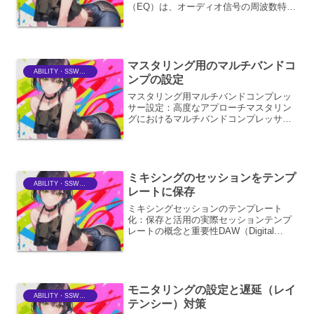
（EQ）は、オーディオ信号の周波数特性
を調整するための不可欠なツールです。
音楽制作、ライブサウンド、オーディオ
エンジニアリングなど、様々な分野で活
用されています。EQ...
マスタリング用のマルチバンドコ
ABILITY・SSWriter
ンプの設定
マスタリング用マルチバンドコンプレッ
サー設定：高度なアプローチマスタリン
グにおけるマルチバンドコンプレッサー
（以下、MBC）の活用は、最終的なミッ
クスの音圧、パンチ、そして全体的なバ
ランスを洗練させる上で非常に強力なツ
ールとなります。しかし...
ミキシングのセッションをテンプ
ABILITY・SSWriter
レートに保存
ミキシングセッションのテンプレート
化：保存と活用の実際セッションテンプ
レートの概念と重要性DAW（Digital
Audio Workstation）におけるミキシング
セッションのテンプレート保存は、作業
効率を飛躍的に向上させるための強力
な...
モニタリングの設定と遅延（レイ
ABILITY・SSWriter
テンシー）対策