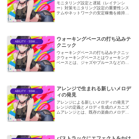
モニタリング設定と遅延（レイテンシ
ー）対策モニタリング設定の重要性シス
テムやネットワークの安定稼働を維持す
るためには、適切なモニタリング設定が
不可欠です。モニタリングは、システム
のパフォーマンス、リソースの使用状
況、エラー発生などをリアルタ...
ウォーキングベースの打ち込みテ
ABILITY・SSWriter
クニック
ウォーキングベースの打ち込みテクニッ
クウォーキングベースとはウォーキング
ベースとは、ジャズやブルースなどの音
楽ジャンルで多用されるベースラインの
演奏スタイルです。ルート音（コードの
根音）を中心に、スケール音や経過音
（クロマティック・アプロー...
アレンジで生まれる新しいメロデ
ABILITY・SSWriter
ィの発見
アレンジによる新しいメロディの発見ア
レンジの定義とメロディ生成のメカニズ
ムアレンジとは、既存の楽曲のメロデ
ィ、ハーモニー、リズム、楽器編成、楽
曲構造などを変更・再構築し、新たな音
楽的表現を生み出すプロセスである。こ
のアレンジの過程において、...
バストラックにエフェクトをかけ