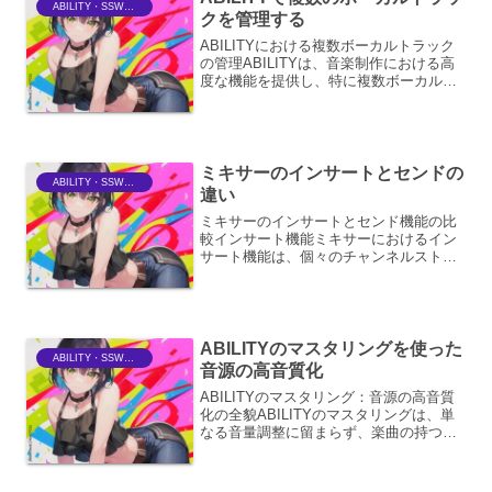
ABILITY・SSWriter
クを管理する
ABILITYにおける複数ボーカルトラック
の管理ABILITYは、音楽制作における高
度な機能を提供し、特に複数ボーカルト
ラックの管理においては、その柔軟性と
効率性において優れたパフォーマンスを
発揮します。ボーカルレコーディング
は、楽曲の魅力...
ミキサーのインサートとセンドの
ABILITY・SSWriter
違い
ミキサーのインサートとセンド機能の比
較インサート機能ミキサーにおけるイン
サート機能は、個々のチャンネルストリ
ップの信号経路の途中に、外部エフェク
ターや信号処理装置を挿入するために使
用されます。これは、特定のチャンネル
にのみ、そのチャンネルの...
ABILITYのマスタリングを使った
ABILITY・SSWriter
音源の高音質化
ABILITYのマスタリング：音源の高音質
化の全貌ABILITYのマスタリングは、単
なる音量調整に留まらず、楽曲の持つポ
テンシャルを最大限に引き出し、リスナ
ーに最高の音体験を提供するための高度
なプロセスです。ここでは、その具体的