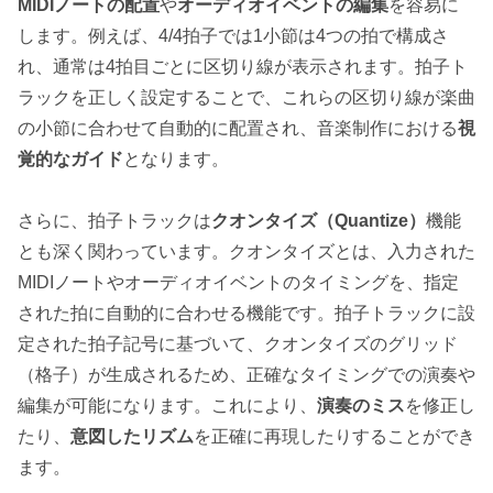
MIDIノートの配置
や
オーディオイベントの編集
を容易に
します。例えば、4/4拍子では1小節は4つの拍で構成さ
れ、通常は4拍目ごとに区切り線が表示されます。拍子ト
ラックを正しく設定することで、これらの区切り線が楽曲
の小節に合わせて自動的に配置され、音楽制作における
視
覚的なガイド
となります。
さらに、拍子トラックは
クオンタイズ（Quantize）
機能
とも深く関わっています。クオンタイズとは、入力された
MIDIノートやオーディオイベントのタイミングを、指定
された拍に自動的に合わせる機能です。拍子トラックに設
定された拍子記号に基づいて、クオンタイズのグリッド
（格子）が生成されるため、正確なタイミングでの演奏や
編集が可能になります。これにより、
演奏のミス
を修正し
たり、
意図したリズム
を正確に再現したりすることができ
ます。