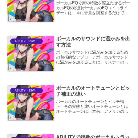
ボーカルEQで声の特徴を際立たせるボー
カルEQの役割ボーカルのEQ（イコライ
ザー）は、単に音量を調整するだけでな
く、声の持つ個性を最大限に引き出し、
楽曲全体の中で埋もれることなく、リス
ナーの耳に心地よく届けるための重要な
ツールです。声の周波...
ボーカルのサウンドに温かみを出
ABILITY・SSWriter
す方法
ボーカルサウンドに温かみを加えるため
の包括的なアプローチボーカルサウンド
に温かみを加えることは、リスナーの感
情に訴えかけ、楽曲全体の没入感を高め
る上で非常に重要です。温かみとは、単
に低域を強調するだけでなく、倍音構
成、ダイナミクス、そして響...
ボーカルのオートチューンとピッ
ABILITY・SSWriter
チ補正の違い
ボーカルのオートチューンとピッチ補
正：その実態と違いオートチューンとは
オートチューンは、本来、アメリカの
Antares Audio Technologies社が開発し
た、ボーカルのピッチ（音高）を自動的
に補正するソフトウェア、およびその技
術...
ABILITYで複数のボーカルトラッ