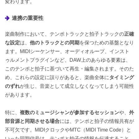
変わります。
連携の重要性
楽曲制作において、テンポトラックと拍子トラックの
正確
な設定
は、
他のトラックとの同期
を保つための基盤となり
ます。MIDIシーケンサー、オーディオループ、インスト
ゥルメントプラグインなど、DAW上のあらゆる要素は、
このテンポと拍子に基づいて再生・編集されます。そのた
め、これらの設定に誤りがあると、楽曲全体に
タイミング
のずれ
が生じ、音楽として成立しなくなってしまう可能性
があります。
特に、
複数のミュージシャンが参加するセッション
や、
外
部音源と同期させる場合
には、テンポと拍子の情報共有が
不可欠です。MIDIクロックやMTC（MIDI Time Code）と
いった同期信号は、テンポと拍子の情報を伝達すること