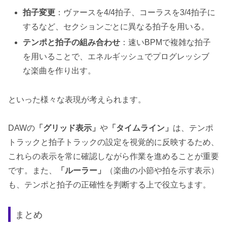
拍子変更
：ヴァースを4/4拍子、コーラスを3/4拍子に
するなど、セクションごとに異なる拍子を用いる。
テンポと拍子の組み合わせ
：速いBPMで複雑な拍子
を用いることで、エネルギッシュでプログレッシブ
な楽曲を作り出す。
といった様々な表現が考えられます。
DAWの
「グリッド表示」
や
「タイムライン」
は、テンポ
トラックと拍子トラックの設定を視覚的に反映するため、
これらの表示を常に確認しながら作業を進めることが重要
です。また、
「ルーラー」
（楽曲の小節や拍を示す表示）
も、テンポと拍子の正確性を判断する上で役立ちます。
まとめ