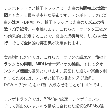
テンポトラックと拍子トラックは、楽曲の
時間軸上の設計
図
とも言える最も基本的な要素です。テンポトラックは楽
曲の
速さ（BPM）
を、拍子トラックは楽曲の
リズムの構
造（拍子記号）
を定義します。これらのトラックを正確か
つ効果的に設定することで、楽曲の
演奏時間、リズムの進
行、そして全体的な雰囲気
が決定されます。
音楽制作においては、これらのトラックの設定が、
他のト
ラックとの同期
、
MIDIやオーディオの編集
、そして
クオ
ンタイズ機能
の基盤となります。意図した通りの楽曲を制
作するためには、テンポと拍子の概念を深く理解し、
DAW上でそれらを正確に反映させることが不可欠です。
テンポトラックでは、BPM値の設定、テンポチェンジ、
そして楽曲のジャンルや構成に合わせた適切なBPMの選