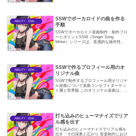
ルとなります。しかし、単に音源を並べ
るだけでは、生々しいオーケストラの響
きやダイナミク...
SSWでボーカロイドの曲を作る
ABILITY・SSWriter
手順
SSWでボーカロイド楽曲制作：制作フロ
ーとポイントSSW（Singer Song
Writer）シリーズは、直感的な操作性と
豊富な機能で、初心者から上級者まで幅
広いユーザーに支持されている音楽制作
ソフトウェアです。本稿では、SSWを用
いてボ...
SSWで作るプロフィール用のオ
ABILITY・SSWriter
リジナル曲
SSWで制作するプロフィール用オリジナ
ル楽曲について楽曲コンセプトターゲッ
ト層と世界観 このオリジナル楽曲は、
SNSのプロフィールに設定することを想
定した、聴く人の心に響き、かつ自己紹
介の要素も兼ね備えた楽曲を目指しま
す。ターゲット層は、自...
打ち込みのヒューマナイズでリア
ABILITY・SSWriter
ル感を出す
打ち込みのヒューマナイズでリアル感を
出す：その深奥と広がり 音楽制作におけ