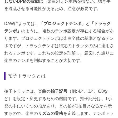
しないBPMの変動
は、楽曲のテンポ感を損ない、聴き手
を混乱させる可能性があるため、注意が必要です。
DAWによっては、
「プロジェクトテンポ」
と
「トラック
テンポ」
のように、複数のテンポ設定が存在する場合があ
ります。プロジェクトテンポは楽曲全体の基準となるテン
ポですが、トラックテンポは特定のトラックのみに適用さ
れるテンポです。これらの設定を理解し、意図した通りに
楽曲のテンポを制御することが大切です。
拍子トラックとは
拍子トラックは、楽曲の
拍子記号
（例: 4/4、3/4、6/8な
ど）を設定・変更するための機能です。拍子記号は、1小
節の中にいくつの拍があり、どの拍が1拍目となるかを示
すもので、楽曲の
リズムの骨格
を定義します。テンポトラ