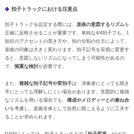
拍子トラックにおける注意点
拍子トラックを設定する際には、
楽曲の意図するリズム
を
正確に反映させることが重要です。単純な4/4拍子でも、1
拍目のアクセントの置き方や、拍の分割の仕方によって、
楽曲の印象は大きく変わります。拍子記号を安易に変更す
ると、意図しないリズムになってしまう可能性があるの
で、
慎重な検討
が必要です。
また、
複雑な拍子記号や変拍子
は、演奏者にとっても聴き
手にとっても理解しにくい場合があります。意図的に複雑
なリズムを用いる場合でも、
構成やメロディーとの兼ね合
い
を考慮し、楽曲全体として自然に聴こえるように工夫す
ることが求められます。
DAWによっては、拍子トラック上で
「拍子変更」
だけで