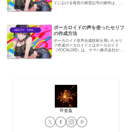
ドにおける母音の発音記号の操作は、歌
声の自然さと感情表現の豊かさを決定づ
ける重要な要素です。各母音には、国際
音声記号（IPA）に基づいた発音記号が
割り当てられていますが...
ボーカロイドの声を使ったセリフ
ABILITY・SSWriter
の作成方法
ボーカロイド音声合成技術を用いたセリ
フ作成ボーカロイドとはボーカロイド
（VOCALOID）は、ヤマハ株式会社が開
発した歌声合成ソフトウェアの総称で
す。人間の声をサンプリングした音声ラ
イブラリと、メロディ・歌詞・歌唱スタ
イルなどのパラメータを...
せる