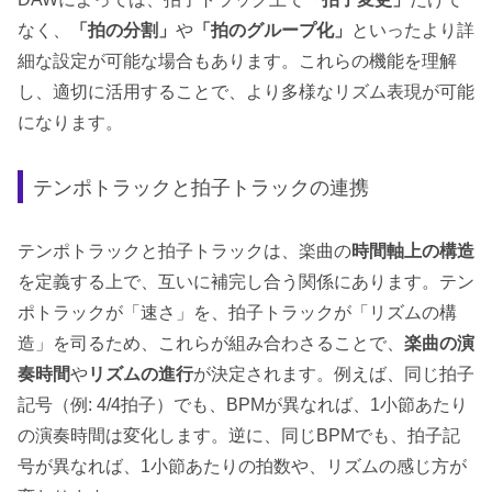
なく、
「拍の分割」
や
「拍のグループ化」
といったより詳
細な設定が可能な場合もあります。これらの機能を理解
し、適切に活用することで、より多様なリズム表現が可能
になります。
テンポトラックと拍子トラックの連携
テンポトラックと拍子トラックは、楽曲の
時間軸上の構造
を定義する上で、互いに補完し合う関係にあります。テン
ポトラックが「速さ」を、拍子トラックが「リズムの構
造」を司るため、これらが組み合わさることで、
楽曲の演
奏時間
や
リズムの進行
が決定されます。例えば、同じ拍子
記号（例: 4/4拍子）でも、BPMが異なれば、1小節あたり
の演奏時間は変化します。逆に、同じBPMでも、拍子記
号が異なれば、1小節あたりの拍数や、リズムの感じ方が