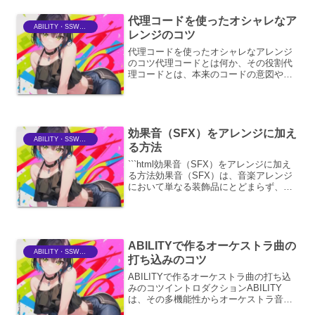
リアルタイムで生成するこ...
代理コードを使ったオシャレなア
ABILITY・SSWriter
レンジのコツ
代理コードを使ったオシャレなアレンジ
のコツ代理コードとは何か、その役割代
理コードとは、本来のコードの意図や機
能を模倣しつつ、独自のアレンジを加え
たコードのことです。音楽制作におい
て、単に既存のコード進行をなぞるだけ
でなく、代理コードを用いる...
効果音（SFX）をアレンジに加え
ABILITY・SSWriter
る方法
```html効果音（SFX）をアレンジに加え
る方法効果音（SFX）は、音楽アレンジ
において単なる装飾品にとどまらず、楽
曲の世界観を豊かにし、リスナーの感情
に訴えかける強力なツールです。SFXを
効果的に取り入れることで、楽曲に深
み、リアリテ...
ABILITYで作るオーケストラ曲の
ABILITY・SSWriter
打ち込みのコツ
ABILITYで作るオーケストラ曲の打ち込
みのコツイントロダクションABILITY
は、その多機能性からオーケストラ音楽
の打ち込みにおいても非常に強力なツー