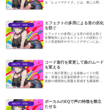
る「ヒューマナイズ」とは、単に人間が
演奏したかのような自然さを加える技術
以上のものです。それは、機械的な正確
さから解放され、演奏者の感情、息遣
い、そして微妙な揺らぎと...
エフェクトの多用による音の劣化
ABILITY・SSWriter
を防ぐ
エフェクトの多用による音の劣化を防ぐ
音響制作におけるエフェクトの役割とリ
スク音楽制作やサウンドデザインにおい
て、エフェクトは楽曲の表現力を飛躍的
に向上させるための強力なツールです。
リバーブによる空間の演出、ディレイに
よるリズム感の付加、コン...
コード進行を変更して曲のムード
ABILITY・SSWriter
を変える
コード進行変更による楽曲ムードの変
奏：深遠なる音楽的探求コード進行は、
楽曲の感情的な基盤を形成する建築材料
です。この基盤を意図的に変化させるこ
とで、楽曲の持つ雰囲気を根底から覆
し、聴き手に新たな感動や解釈を促すこ
とが可能です。本稿では、コー...
ボーカルのEQで声の特徴を際立
ABILITY・SSWriter
たせる