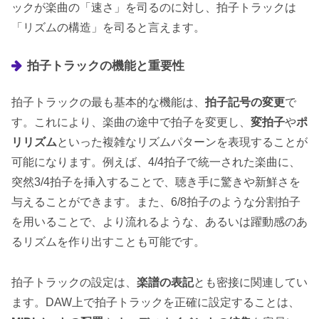
ックが楽曲の「速さ」を司るのに対し、拍子トラックは
「リズムの構造」を司ると言えます。
拍子トラックの機能と重要性
拍子トラックの最も基本的な機能は、
拍子記号の変更
で
す。これにより、楽曲の途中で拍子を変更し、
変拍子
や
ポ
リリズム
といった複雑なリズムパターンを表現することが
可能になります。例えば、4/4拍子で統一された楽曲に、
突然3/4拍子を挿入することで、聴き手に驚きや新鮮さを
与えることができます。また、6/8拍子のような分割拍子
を用いることで、より流れるような、あるいは躍動感のあ
るリズムを作り出すことも可能です。
拍子トラックの設定は、
楽譜の表記
とも密接に関連してい
ます。DAW上で拍子トラックを正確に設定することは、