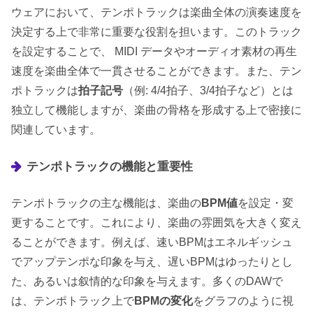
ウェアにおいて、テンポトラックは楽曲全体の演奏速度を
決定する上で非常に重要な役割を担います。このトラック
を設定することで、 MIDI データやオーディオ素材の再生
速度を楽曲全体で一貫させることができます。また、テン
ポトラックは
拍子記号
（例: 4/4拍子、3/4拍子など）とは
独立して機能しますが、楽曲の骨格を形成する上で密接に
関連しています。
テンポトラックの機能と重要性
テンポトラックの主な機能は、楽曲の
BPM値
を設定・変
更することです。これにより、楽曲の雰囲気を大きく変え
ることができます。例えば、速いBPMはエネルギッシュ
でアップテンポな印象を与え、遅いBPMはゆったりとし
た、あるいは叙情的な印象を与えます。多くのDAWで
は、テンポトラック上で
BPMの変化
をグラフのように視