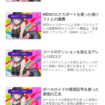
です。ここでは、トラックビューの基本
的な見方と操作方法について、丁寧に解
説します。トラックビュ...
MIDIのエクスポートを使った他ソ
ABILITY・SSWriter
フトとの連携
MIDIエクスポートによる他ソフトウェア
との連携MIDIエクスポート機能は、音楽
制作ソフトウェア（DAW）において、作
成した音楽データを他のソフトウェアと
共有し、より広範な音楽制作ワークフロ
ーを構築するための重要な手段です。こ
の機能を用いる...
コードのテンションを加えるアレ
ABILITY・SSWriter
ンジのコツ
コードのテンションを加えるアレンジの
コツ楽曲に深みと彩りを加える「コード
のテンション」。単調になりがちなコー
ド進行に、色彩感や意外性、そして聴き
手の感情を揺さぶるような要素をもたら
します。ここでは、コードにテンション
を加えるための様々なアプ...
ボーカロイドの発音記号を使った
ABILITY・SSWriter
表現の工夫
ボーカロイドの発音記号を使った表現の
工夫母音の記号と音色の調整ボーカロイ