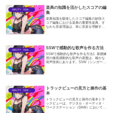
な手法、メリ...
楽典の知識を活かしたスコアの編
ABILITY・SSWriter
集
楽典知識を駆使したスコア編集の妙技ス
コア編集における楽典の重要性楽典、す
なわち音楽理論は、単に音楽を理解する
ための知識体系に留まりません。それ
は、楽譜という音符の集合体を、作曲者
の意図を汲み取り、演奏者にとって理解
しやすく、かつ芸術的に表現...
SSWで感動的な歌声を作る方法
ABILITY・SSWriter
SSWで感動的な歌声を作る方法1. 基礎練
習の徹底感動的な歌声の基盤は、確かな
発声技術にあります。SSW（シンガーソ
ングライター）として、自身の感情を声
に乗せ、聴き手の心に響かせるために
は、まず基礎練習を怠らないことが重要
です。1.1. 腹...
トラックビューの見方と操作の基
ABILITY・SSWriter
本
トラックビューの見方と操作の基本トラ
ックビューは、デジタル・オーディオ・
ワークステーション（DAW）において、
音楽制作の根幹をなすインターフェース