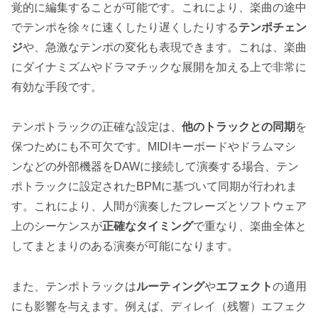
覚的に編集することが可能です。これにより、楽曲の途中
でテンポを徐々に速くしたり遅くしたりする
テンポチェン
ジ
や、急激なテンポの変化も表現できます。これは、楽曲
にダイナミズムやドラマチックな展開を加える上で非常に
有効な手段です。
テンポトラックの正確な設定は、
他のトラックとの同期
を
保つためにも不可欠です。MIDIキーボードやドラムマシ
ンなどの外部機器をDAWに接続して演奏する場合、テン
ポトラックに設定されたBPMに基づいて同期が行われま
す。これにより、人間が演奏したフレーズとソフトウェア
上のシーケンスが
正確なタイミング
で重なり、楽曲全体と
してまとまりのある演奏が可能になります。
また、テンポトラックは
ルーティング
や
エフェクト
の適用
にも影響を与えます。例えば、ディレイ（残響）エフェク