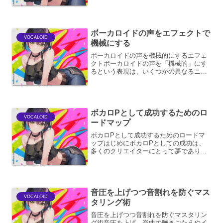
は、まず自身の音楽性の「核」を明確に
定義することが不可欠です。これは、単
に好きなジャンル...
ボーカロイドの声をエフェクトで
VOCALOID
機械にする
ボーカロイドの声を機械的にするエフェ
クトボーカロイドの声を「機械的」にす
るという表現は、いくつかの異なるニュ
アンスを含んでいます。一般的には、人
間の発声の自然さを意図的に排除し、人
工的で無機質な響きを持たせることを指
します。これは、ボーカロ...
ボカロPとして成功するためのロ
VOCALOID
ードマップ
ボカロPとして成功するためのロードマ
ップはじめにボカロPとしての成功は、
多くのクリエイターにとって夢であり、
目標です。しかし、その道は決して平坦
ではありません。才能、努力、そして戦
略が組み合わさることで、初めて成功の
扉が開かれます。このロー...
音圧を上げつつ音割れを防ぐマス
VOCALOID
タリング術
音圧を上げつつ音割れを防ぐマスタリン
グ術音圧を上げ、楽曲の聴きごたえやイ