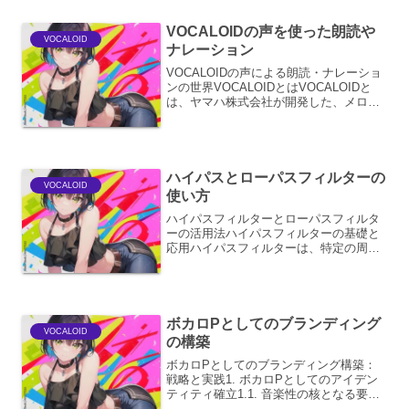
で、フォ...
VOCALOIDの声を使った朗読や
VOCALOID
ナレーション
VOCALOIDの声による朗読・ナレーショ
ンの世界VOCALOIDとはVOCALOIDと
は、ヤマハ株式会社が開発した、メロデ
ィと歌詞を入力することで、まるで人間
が歌っているかのような歌声を合成でき
るソフトウェア音源のことです。その最
大の特徴...
ハイパスとローパスフィルターの
VOCALOID
使い方
ハイパスフィルターとローパスフィルタ
ーの活用法ハイパスフィルターの基礎と
応用ハイパスフィルターは、特定の周波
数よりも高い周波数成分を通過させ、そ
れ以下の周波数成分を減衰させる（カッ
トする）フィルターです。オーディオ信
号処理においては、不要な...
ボカロPとしてのブランディング
VOCALOID
の構築
ボカロPとしてのブランディング構築：
戦略と実践1. ボカロPとしてのアイデン
ティティ確立1.1. 音楽性の核となる要素
の定義ボカロPとして成功するために