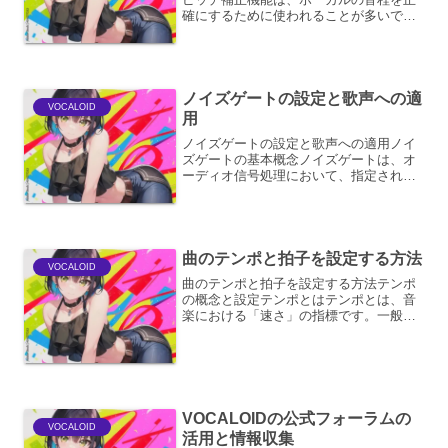
確にするために使われることが多いです
が、その機能を応用することで、独特の
「ケロケロ声」を作り出すことが可能で
す。このケロケロ声は、アニメやゲー
ム、コメディタッチの楽曲な...
ノイズゲートの設定と歌声への適
VOCALOID
用
ノイズゲートの設定と歌声への適用ノイ
ズゲートの基本概念ノイズゲートは、オ
ーディオ信号処理において、指定された
閾値（スレッショルド）以下の音量を自
動的にミュート（無音）にするエフェク
トです。主に、録音時に混入した不要な
ノイズ（エアコンの音、キ...
曲のテンポと拍子を設定する方法
VOCALOID
曲のテンポと拍子を設定する方法テンポ
の概念と設定テンポとはテンポとは、音
楽における「速さ」の指標です。一般的
に、1分間に打たれる拍の数（BPM:
Beats Per Minute）で表されます。BPM
の値が大きいほど速く、小さいほど遅い
テン...
VOCALOIDの公式フォーラムの
VOCALOID
活用と情報収集