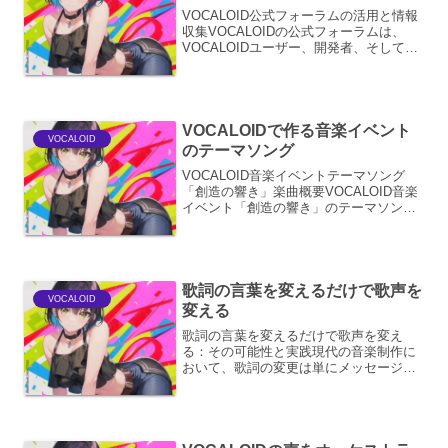
VOCALOID公式フォーラムの活用と情報
収集VOCALOIDの公式フォーラムは、
VOCALOIDユーザー、開発者、そしてク
リエイター同士が交流し、情報交換を行
うための貴重なプラットフォームです。
ここでは、フォーラムを最大限に活用
し、効果的...
VOCALOIDで作る音楽イベント
VOCALOID
のテーマソング
VOCALOID音楽イベントテーマソング
「創造の響き」楽曲概要VOCALOID音楽
イベント「創造の響き」のテーマソング
は、イベントのコンセプトである「無限
の可能性を秘めたVOCALOIDで、聴く人
の心を揺さぶる感動的な音楽を創造す
る」を表現...
歌詞の言葉を変えるだけで歌声を
VOCALOID
変える
歌詞の言葉を変えるだけで歌声を変え
る：その可能性と実践現代の音楽制作に
おいて、歌詞の変更は単にメッセージを
伝えるだけでなく、驚くべきことに歌声
そのものの印象を劇的に変化させる強力
なツールとなり得ます。これは、単語の
選択、リズム、そして言葉の...