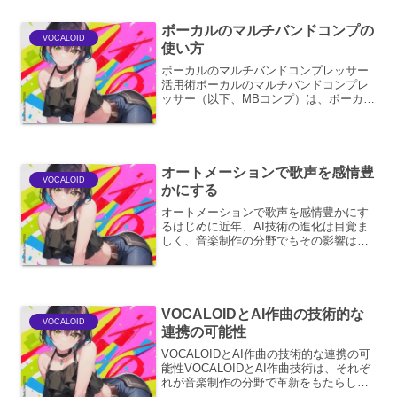
定的。ここでは、ボカロP...
ボーカルのマルチバンドコンプの
VOCALOID
使い方
ボーカルのマルチバンドコンプレッサー
活用術ボーカルのマルチバンドコンプレ
ッサー（以下、MBコンプ）は、ボーカル
のダイナミクスを細かくコントロール
し、ミックスの中で埋もれさせないため
の強力なツールです。単一のコンプレッ
サーでは難しい、特定の周...
オートメーションで歌声を感情豊
VOCALOID
かにする
オートメーションで歌声を感情豊かにす
るはじめに近年、AI技術の進化は目覚ま
しく、音楽制作の分野でもその影響は広
がり続けています。特に、歌声の感情表
現をオートメーションで実現する技術
は、多くのクリエイターにとって革新的
なツールとなりつつありま...
VOCALOIDとAI作曲の技術的な
VOCALOID
連携の可能性
VOCALOIDとAI作曲の技術的な連携の可
能性VOCALOIDとAI作曲技術は、それぞ
れが音楽制作の分野で革新をもたらして
きました。VOCALOIDは、歌声合成技術