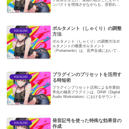
ンパクトを増強させながらも、音割れ
（クリッピング）を防ぐことは、マスタ
リングにおける最も重要な課題の一つで
す。これは、楽曲が様々な再生環境で均
一に、かつ魅力的に聴こえる...
ポルタメント（しゃくり）の調整
VOCALOID
方法
ポルタメント（しゃくり）の調整方法ポ
ルタメントの概要ポルタメント
（Portamento）は、音声合成において、
ある音から別の音へ滑らかに移行させる
技術です。しばしば「しゃくり」とも呼
ばれます。これは、実際の声が音程を正
確に移動させるのではな...
プラグインのプリセットを活用す
VOCALOID
る時短術
プラグインプリセット活用による作業効
率化の極意プラグインは、DAW（Digital
Audio Workstation）におけるサウンドメ
イキングやミキシング、マスタリング作
業を飛躍的に向上させるための強力なツ
ールです。しかし、その多機能性...
発音記号を使った特殊な効果音の
VOCALOID
作成