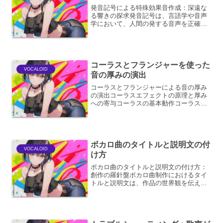
発音記号による特殊効果音作成：深遠な
る響きの探求発音記号は、言語学や音声
学において、人間の発する音声を正確に
記述・伝達するための体系です。しか
し、この精緻な記号体系は、単なる音声
の記録に留まらず、創造的な応用、特に
特殊効果音の制作においても...
コーラスとフランジャーを使った
VOCALOID
音の厚みの演出
コーラスとフランジャーによる音の厚み
の演出コーラスエフェクトの原理と厚み
への寄与コーラスの基本動作コーラスエ
フェクトは、原音にわずかに遅延させ、
ピッチを揺らした音を複数重ね合わせる
ことで、音に厚みと広がりを与えるエフ
ェクトです。この「揺らぎ...
ボカロ曲のタイトルと説明文の付
VOCALOID
け方
ボカロ曲のタイトルと説明文の付け方：
創作の羅針盤ボカロ曲制作におけるタイ
トルと説明文は、作品の世界観を伝え、
リスナーの興味を惹きつけるための非常
に重要な要素です。これらは、曲を聴く
かどうかの第一印象を決定づけると言っ
ても過言ではありません。...