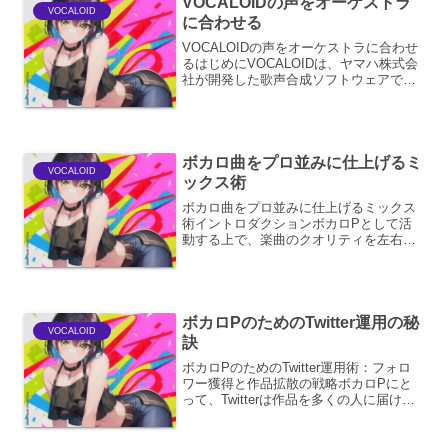
VOCALOIDの声をオーケストラ
VOCALOID
に合わせる
VOCALOIDの声をオーケストラに合わせ
るはじめにVOCALOIDは、ヤマハ株式会
社が開発した歌声合成ソフトウェアであ
り、その革新的な技術は音楽制作の現場
に大きな変化をもたらしました。特に、
オーケストラとの共演という文脈におい
て、VOCA...
ボカロ曲をプロ並みに仕上げるミ
VOCALOID
ックス術
ボカロ曲をプロ並みに仕上げるミックス
術イントロダクションボカロPとして活
動する上で、楽曲のクオリティを左右す
る重要な工程がミックスです。聴き心地
の良い、プロフェッショナルなサウンド
を目指すためには、緻密なテクニックと
経験が不可欠となります。...
ボカロPのためのTwitter運用の秘
VOCALOID
訣
ボカロPのためのTwitter運用術：フォロ
ワー獲得と作品拡散の戦略ボカロPにと
って、Twitterは作品を多くの人に届け、
ファンと交流するための極めて重要なプ
ラットフォームです。単に楽曲を投稿す
るだけでなく、戦略的な運用を行うこと