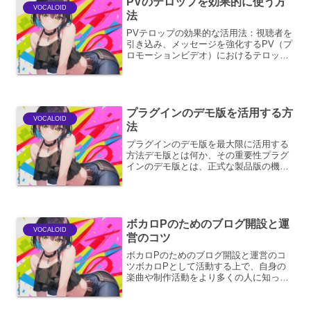
PVのテロップを効果的に使う方
VOCALOID
法
PVテロップの効果的な活用法：視聴者を
引き込み、メッセージを強化するPV（プ
ロモーションビデオ）におけるテロップ
は、単なる情報伝達の手段に留まらず、
映像表現の強力な武器となります。視聴
者の注意を引きつけ、楽曲や映像のメッ
セージをより深く理解...
プラグインのデモ版を活用する方
VOCALOID
法
プラグインのデモ版を最大限に活用する
方法デモ版とは何か、その重要性プラグ
インのデモ版とは、正式な製品版の機能
の一部、または全てを一定期間、無料で
試用できるバージョンです。多くのソフ
トウェア開発者は、ユーザーが購入前に
製品の性能や使い勝手を体...
ボカロPのためのブログ開設と運
VOCALOID
営のコツ
ボカロPのためのブログ開設と運営のコ
ツボカロPとして活動する上で、自身の
楽曲や制作活動をより多くの人に知って
もらい、ファンとの繋がりを深めるため
に、ブログは非常に有効なツールです。
しかし、ただ開設するだけでは効果は限