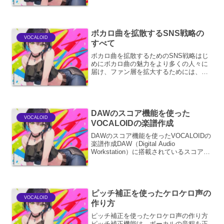
によって、人間が歌うような自然な歌声
を生成するツールとして、多くのクリエ
イ...
ボカロ曲を拡散するSNS戦略の
VOCALOID
すべて
ボカロ曲を拡散するためのSNS戦略はじ
めにボカロ曲の魅力をより多くの人々に
届け、ファン層を拡大するためには、効
果的なSNS戦略が不可欠です。本稿で
は、ボカロ曲の特性を踏まえ、各SNSプ
ラットフォームの特性を活かした具体的
な拡散戦略を網羅的に...
DAWのスコア機能を使った
VOCALOID
VOCALOIDの楽譜作成
DAWのスコア機能を使ったVOCALOIDの
楽譜作成DAW（Digital Audio
Workstation）に搭載されているスコア機
能は、VOCALOID楽曲の制作において非
常に強力なツールです。従来の楽譜作成
ソフトの機能に加え、DAW...
ピッチ補正を使ったケロケロ声の
VOCALOID
作り方
ピッチ補正を使ったケロケロ声の作り方
ピッチ補正機能は、ボーカルの音程を正