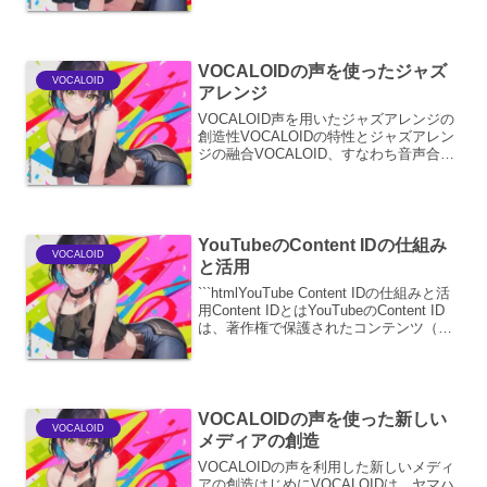
常に重要な要素です。ここでは、
VOCALOIDの表情表現における詳細と、
そのその他につ...
VOCALOIDの声を使ったジャズ
VOCALOID
アレンジ
VOCALOID声を用いたジャズアレンジの
創造性VOCALOIDの特性とジャズアレン
ジの融合VOCALOID、すなわち音声合成
ソフトウェアは、その誕生以来、音楽制
作の分野に革新をもたらしてきました。
人間の声帯の動きを模倣する技術に基づ
き、多...
YouTubeのContent IDの仕組み
VOCALOID
と活用
```htmlYouTube Content IDの仕組みと活
用Content IDとはYouTubeのContent ID
は、著作権で保護されたコンテンツ（音
楽、動画、画像など）をYouTube上で自
動的に識別し、著作権者がそのコンテン
ツ...
VOCALOIDの声を使った新しい
VOCALOID
メディアの創造
VOCALOIDの声を利用した新しいメディ
アの創造はじめにVOCALOIDは、ヤマハ