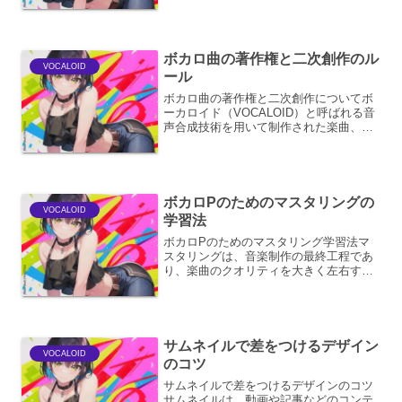
レーズのノリを変えたい場合、リズムパ
ターンを微調整したい場...
ボカロ曲の著作権と二次創作のル
VOCALOID
ール
ボカロ曲の著作権と二次創作についてボ
ーカロイド（VOCALOID）と呼ばれる音
声合成技術を用いて制作された楽曲、通
称「ボカロ曲」は、インターネットを中
心に非常に多くのクリエイターによって
生み出され、楽しまれています。しか
し、その著作権の扱い...
ボカロPのためのマスタリングの
VOCALOID
学習法
ボカロPのためのマスタリング学習法マ
スタリングは、音楽制作の最終工程であ
り、楽曲のクオリティを大きく左右する
重要なプロセスです。ボカロPの皆様に
とって、ご自身の楽曲をより多くの人に
届け、感動を共有するためには、マスタ
リングの知識と技術が不可...
サムネイルで差をつけるデザイン
VOCALOID
のコツ
サムネイルで差をつけるデザインのコツ
サムネイルは、動画や記事などのコンテ