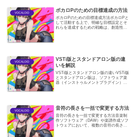
ーです。これらの音は、特...
ボカロPのための目標達成の方法
VOCALOID
ボカロPのための目標達成方法ボカロPと
して活動する上で、明確な目標設定とそ
れらを達成するための戦略は、創造性の
発揮と持続的な成長に不可欠です。ここ
では、ボカロPが目標を効果的に設定
し、着実に達成していくための包括的な
アプローチを解説します。...
VSTi版とスタンドアロン版の違
VOCALOID
いを解説
VSTi版とスタンドアロン版の違いVSTi版
とスタンドアロン版は、ソフトウェア楽
器（インストゥルメントプラグイン）の
利用形態において、その特性と使い勝手
に明確な違いがあります。それぞれの形
態を理解することは、音楽制作のワーク
フローを最適化し...
音符の長さを一括で変更する方法
VOCALOID
音符の長さを一括で変更する方法音楽制
作ソフトウェア（DAW）や楽譜作成ソフ
トウェアにおいて、複数の音符の長さを
一度に変更する機能は、作業効率を劇的
に向上させます。この機能は、既存のフ