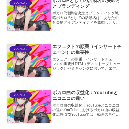
ボカロPとしての活動名の決め方
VOCALOID
とブランディング
ボカロP活動名決定とブランディング戦
略ボカロPとしての活動名は、あなたの
音楽的アイデンティティを象徴し、リス
ナーに強く印象づけるための重要な要素
です。 魅力的な活動名は、単なる名前以
上の意味を持ち、あなたの作品世界を広
げ、ファンとの繋がりを...
エフェクトの順番（インサートチ
VOCALOID
ェーン）の重要性
エフェクトの順番（インサートチェー
ン）の重要性DTM（デスクトップミュー
ジック）やミキシングにおいて、エフェ
クトの順番、すなわちインサートチェー
ンの並び順は、最終的なサウンドに決定
的な影響を与えます。これは単にエフェ
クトを羅列するだけでなく...
ボカロ曲の収益化：YouTubeと
VOCALOID
ニコニコの違い
ボカロ曲の収益化：YouTubeとニコニコ
の違いYouTubeにおけるボカロ曲の収益
化広告収益YouTubeでは、動画の再生回
数に応じて広告収益を得ることができま
す。ボカロ曲の動画も例外ではなく、多
くの再生回数を獲得できれば、一定の収