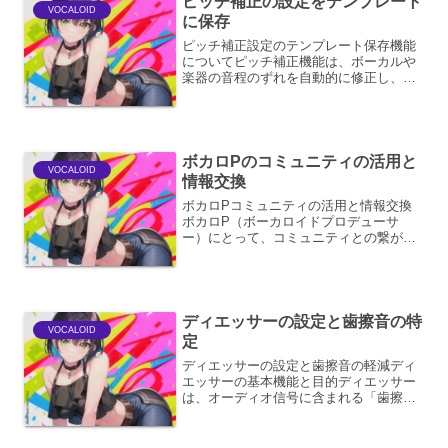
ピッチ補正の設定をテンプレート
VOCALOID
に保存
ピッチ補正設定のテンプレート保存機能
についてピッチ補正機能は、ボーカルや
楽器の音程のずれを自動的に修正し、楽
曲のクオリティを向上させるための強力
なツールです。この機能の設定は、楽曲
のジャンル、ボーカルの特性、あるいは
意図する表現によって多岐...
ボカロPのコミュニティの活用と
VOCALOID
情報交換
ボカロPコミュニティの活用と情報交換
ボカロP（ボーカロイドプロデューサ
ー）にとって、コミュニティとの繋がり
は創作活動の継続と発展に不可欠な要素
です。このコミュニティは、単なる交流
の場に留まらず、情報交換、技術向上、
モチベーション維持、そして...
ディエッサーの設定と歯擦音の特
VOCALOID
定
ディエッサーの設定と歯擦音の軽減ディ
エッサーの基本機能と目的ディエッサー
は、オーディオ信号に含まれる「歯擦音
（しさつおん）」、つまり「サ行」「ザ
行」「シャ行」「チャ行」などの摩擦音
を軽減するために使用されるエフェクタ