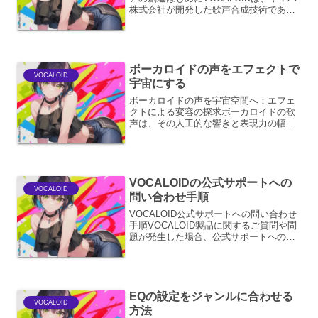
株式会社が開発した歌声合成技術であ
り、その登場以来、音楽制作の現場に革
新をもたらしてきました。単なる歌声合
成ツールに留まらず、キャラクター性を
持つバーチャル...
ボーカロイドの声をエフェクトで
VOCALOID
宇宙にする
ボーカロイドの声を宇宙空間へ：エフェ
クトによる変容の探求ボーカロイドの歌
声は、その人工的な響きと表現力の幅広
さから、様々な音楽ジャンルや表現方法
と結びつけられてきました。中でも、
「宇宙」というテーマは、ボーカロイド
の持つ非日常性や浮遊感を最...
VOCALOIDの公式サポートへの
VOCALOID
問い合わせ手順
VOCALOID公式サポートへの問い合わせ
手順VOCALOID製品に関するご質問や問
題が発生した場合、公式サポートへのお
問い合わせが有効な解決策となります。
ここでは、その手順と、よりスムーズな
問い合わせのために役立つ情報を提供し
ます。お問い...
EQの設定をジャンルに合わせる
VOCALOID
方法