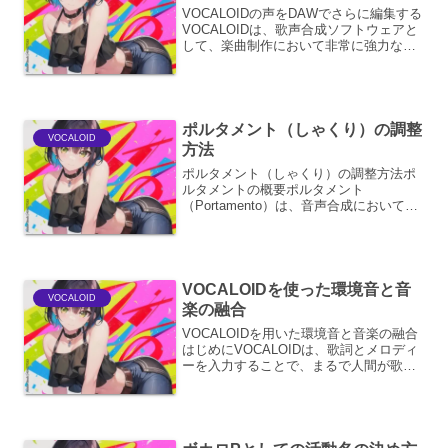
VOCALOIDの声をDAWでさらに編集する
VOCALOIDは、歌声合成ソフトウェアと
して、楽曲制作において非常に強力なツ
ールです。しかし、そのポテンシャルを
最大限に引き出すためには、
DAW（Digital Audio Workstatio...
ポルタメント（しゃくり）の調整
VOCALOID
方法
ポルタメント（しゃくり）の調整方法ポ
ルタメントの概要ポルタメント
（Portamento）は、音声合成において、
ある音から別の音へ滑らかに移行させる
技術です。しばしば「しゃくり」とも呼
ばれます。これは、実際の声が音程を正
確に移動させるのではな...
VOCALOIDを使った環境音と音
VOCALOID
楽の融合
VOCALOIDを用いた環境音と音楽の融合
はじめにVOCALOIDは、歌詞とメロディ
ーを入力することで、まるで人間が歌っ
ているかのような歌声を作り出すことが
できる音声合成ソフトウェアです。その
応用範囲は音楽制作にとどまらず、近年
では環境音と...