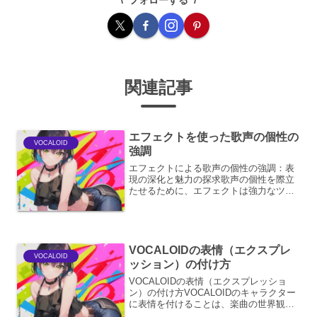
関連記事
エフェクトを使った歌声の個性の
VOCALOID
強調
エフェクトによる歌声の個性の強調：表
現の深化と魅力の探求歌声の個性を際立
たせるために、エフェクトは強力なツー
ルとなり得ます。単に音質を加工するだ
けでなく、歌唱者の持つ独特の響き、表
現力、そして感情の機微を増幅させ、聴
き手に深く印象づけること...
VOCALOIDの表情（エクスプレ
VOCALOID
ッション）の付け方
VOCALOIDの表情（エクスプレッショ
ン）の付け方VOCALOIDのキャラクター
に表情を付けることは、楽曲の世界観を
深め、リスナーの感情移入を促す上で非