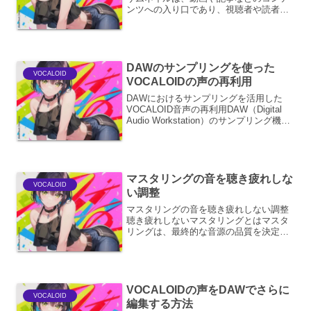
ンツへの入り口であり、視聴者や読者の
興味を引きつけるための重要な要素で
す。数多くのコンテンツが溢れる現代に
おいて、クリック率や視聴率を向上させ
るためには、競合と差別化で...
DAWのサンプリングを使った
VOCALOID
VOCALOIDの声の再利用
DAWにおけるサンプリングを活用した
VOCALOID音声の再利用DAW（Digital
Audio Workstation）のサンプリング機能
は、VOCALOID（ボーカロイド）の音声
ライブラリを単なる歌唱音源としてだけ
でなく、多様な音楽的...
マスタリングの音を聴き疲れしな
VOCALOID
い調整
マスタリングの音を聴き疲れしない調整
聴き疲れしないマスタリングとはマスタ
リングは、最終的な音源の品質を決定づ
ける重要な工程です。しかし、過度な音
圧や不自然な周波数バランスは、リスナ
ーに聴き疲れを引き起こしてしまいま
す。聴き疲れしないマスタリ...
VOCALOIDの声をDAWでさらに
VOCALOID
編集する方法