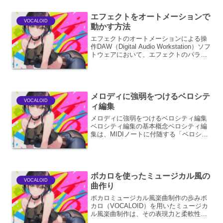
益が見...
エフェクトをオートメーションで
VOCALOID
動かす方法
エフェクトのオートメーションによる操
作DAW（Digital Audio Workstation）ソフ
トウェアにおいて、エフェクトのパラメ
ータを時間経過とともに変化させる「オ
ートメーション」は、楽曲にダイナミズ
ムと表現力を与えるための非常に...
メロディに強弱をつけるベロシテ
VOCALOID
ィ編集
メロディに強弱をつけるベロシティ編集
ベロシティ編集の基本概念ベロシティ編
集は、MIDIノートに付随する「ベロシテ
ィ」という情報を調整することで、メロ
ディの音量や強弱に変化を与える技術で
す。MIDI（Musical Instrument Di...
ボカロを使ったミュージカル風の
VOCALOID
曲作り
ボカロミュージカル風楽曲制作の歩みボ
カロ（VOCALOID）を用いたミュージカ
ル風楽曲制作は、その表現力と柔軟性か
ら、近年ますます注目を集めています。