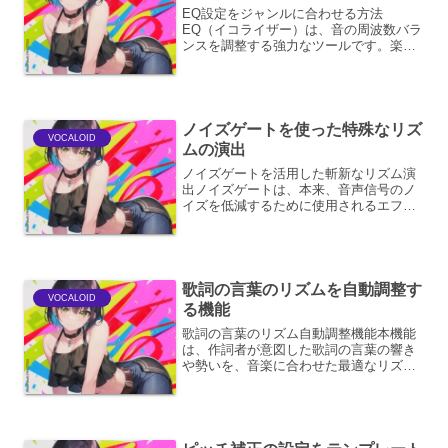
EQ設定をジャンルに合わせる方法
EQ（イコライザー）は、音の周波数バラ
ンスを調整する強力なツールです。楽曲
制作やミキシングにおいて、特定のジャ
ンルのサウンドキャラクターを表現する
ためにEQを効果的に活用することは不可
欠です。ここでは、様々な...
ノイズゲートを使った特殊なリズ
VOCALOID
ムの演出
ノイズゲートを活用した斬新なリズム演
出ノイズゲートは、本来、音声信号のノ
イズを低減するために使用されるエフェ
クターです。しかし、その「音を遮断す
る」という特性を巧みに利用すること
で、楽曲に独特のグルーヴ感や刺激的な
リズムを生み出すことが可能...
歌詞の言葉のリズムを自動調整す
VOCALOID
る機能
歌詞の言葉のリズム自動調整機能本機能
は、作詞者が意図した歌詞の言葉の響き
や勢いを、音楽に合わせた最適なリズム
へと自動的に調整することを目的として
います。これにより、作詞者はメロディ
ーとの調和を細かく気にすることなく、
より創造的な歌詞作りに集...