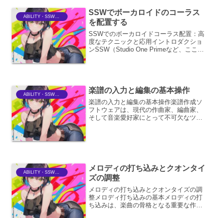
クです。単に「古い音」に...
SSWでボーカロイドのコーラス
ABILITY・SSWriter
を配置する
SSWでのボーカロイドコーラス配置：高
度なテクニックと応用イントロダクショ
ンSSW（Studio One Primeなど、ここで
は特定のDAWを想定した概念として扱い
ます）において、ボーカロイド
（VOCALOID）をコーラスパートに活用
する...
楽譜の入力と編集の基本操作
ABILITY・SSWriter
楽譜の入力と編集の基本操作楽譜作成ソ
フトウェアは、現代の作曲家、編曲家、
そして音楽愛好家にとって不可欠なツー
ルとなりました。楽譜の入力と編集は、
これらのソフトウェアの核心であり、そ
の操作を習得することで、アイデアを効
率的かつ正確に音楽の形に...
メロディの打ち込みとクオンタイ
ABILITY・SSWriter
ズの調整
メロディの打ち込みとクオンタイズの調
整メロディ打ち込みの基本メロディの打
ち込みは、楽曲の骨格となる重要な作業
です。DTM（デスクトップミュージッ