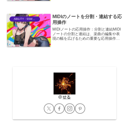
じテイクを重ねるだけでなく、その微妙
な違いや意図的な加工によって、より洗
練されたサウンドを作り出...
MIDIのノートを分割・連結する応
ABILITY・SSWriter
用操作
MIDIノートの応用操作：分割と連結MIDI
ノートの分割と連結は、楽曲の編集や表
現の幅を広げるための重要な応用操作で
す。これらの操作を理解し、活用するこ
とで、より緻密で創造的な音楽制作が可
能になります。ここでは、それぞれの操
作の具体的な手法...
せる