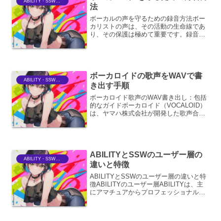
ABILITY・SSWriter
法
ボーカルの声を守るための録音方法ボー
カリストの声は、その活動の生命線であ
り、その保護は極めて重要です。録音
は、その声のパフォーマンスを記録する
だけでなく、長期的な声の健康を維持す
るための環境を提供することも目的とし
ています。ここでは、ボーカ...
ボーカロイドの歌声をWAVで書
ABILITY・SSWriter
き出す手順
ボーカロイド歌声のWAV書き出し：包括
的なガイドボーカロイド（VOCALOID）
は、ヤマハ株式会社が開発した歌声合成
ソフトウェアであり、その歌声は楽曲制
作において非常に重要な要素となりま
す。この歌声を、後工程で編集やミキシ
ングしやすいWAV...
ABILITYとSSWのユーザー層の
ABILITY・SSWriter
違いと特徴
ABILITYとSSWのユーザー層の違いと特
徴ABILITYのユーザー層ABILITYは、主
にアマチュアからプロフェッショナルま
で、幅広い音楽制作者をターゲットとし
ています。そのユーザー層は、以下のよ
うな特徴に細分化できます。初心者・趣