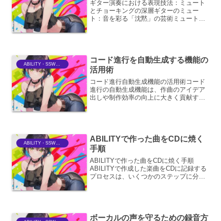
ギター演奏における表現技法：ミュート
とチョーキングの深層ギターのミュー
ト：音を彩る「沈黙」の芸術ミュートの
多様な種類と効果ギターにおけるミュー
トとは、弦の振動を意図的に抑え、音を
減衰または完全に消音するテクニックの
総称です。単に音を消すだけ...
コード進行を自動生成する機能の
ABILITY・SSWriter
活用術
コード進行自動生成機能の活用術コード
進行の自動生成機能は、作曲のアイデア
出しや制作効率の向上に大きく貢献する
強力なツールです。その活用術は多岐に
わたり、単なる自動化にとどまらず、作
曲家の創造性を刺激し、新たな音楽表現
の可能性を広げます。1....
ABILITYで作った曲をCDに焼く
ABILITY・SSWriter
手順
ABILITYで作った曲をCDに焼く手順
ABILITYで作成した楽曲をCDに記録する
プロセスは、いくつかのステップに分か
れます。ここでは、その手順を可能な限
り網羅的に解説します。1. ABILITYでの
最終調整と書き出し1.1. プロジェク...
ボーカルの声を守るための録音方