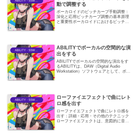
ABILITY・SSWriter
動で調整する
ボーカロイドのピッチカーブ手動調整：
深化と応用ピッチカーブ調整の基本原理
と重要性ボーカロイドにおけるピッチカ
ーブの手動調整は、単なる音程の微修正
にとどまらず、ボーカロイドの歌唱表現
を人間らしく、そして感情豊かにするた
めの核心的なプロセスです...
ABILITYでボーカルの空間的な演
ABILITY・SSWriter
出をする
ABILITYでボーカルの空間的な演出をす
るABILITYは、DAW（Digital Audio
Workstation）ソフトウェアとして、ボー
カルの空間的な演出において非常に強力
な機能を提供します。単に音量を調整し
たりエフェクトをかけた...
ローファイエフェクトで曲にレト
ABILITY・SSWriter
ロ感を出す
ローファイエフェクトで曲にレトロ感を
出す：詳細・応用・その他のテクニック
ローファイエフェクトは、意図的に音質
を劣化させることで、往年のアナログ機
器で録音されたような温かみやノスタル
ジックな雰囲気を楽曲に加えるテクニッ