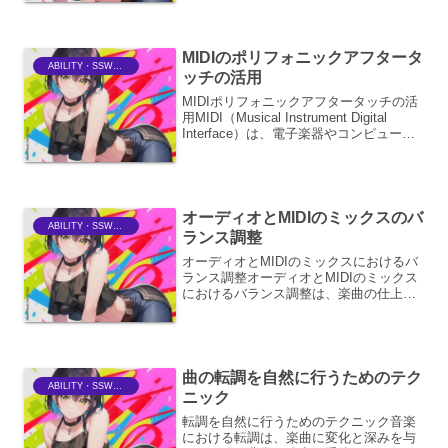
ク）においては、MIDIキーボードやピア
ノロール画面を用いて音符を楽譜のよう
に配置していきます。...
MIDIのポリフォニックアフタータ
ABILITY・SSWriter
ッチの活用
MIDIポリフォニックアフタータッチの活
用MIDI（Musical Instrument Digital
Interface）は、電子楽器やコンピュータ
間で音楽情報をやり取りするための標準
規格です。その中でも、ポリフォニック
アフタータッチは...
オーディオとMIDIのミックスのバ
ABILITY・SSWriter
ランス調整
オーディオとMIDIのミックスにおけるバ
ランス調整オーディオとMIDIのミックス
におけるバランス調整は、楽曲の仕上が
りを大きく左右する重要なプロセスで
す。単に音量レベルを揃えるだけでな
く、それぞれのパートが持つ特性を理解
し、相互に補完し合う...
曲の転調を自然に行うためのテク
ABILITY・SSWriter
ニック
転調を自然に行うためのテクニック音楽
における転調は、楽曲に変化と深みを与