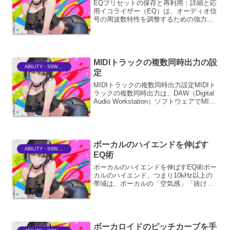
EQプリセットの保存と再利用：詳細と応
用イコライザー（EQ）は、オーディオ信
号の周波数特性を調整するための強力な
ツールです。音楽制作、ライブサウン
ド、ポッドキャスト編集など、あらゆる
オーディオ関連の作業において、EQは音
質を劇的に改善する可...
MIDIトラックの複数同時出力の設
ABILITY・SSWriter
定
MIDIトラックの複数同時出力設定MIDIト
ラックの複数同時出力は、DAW（Digital
Audio Workstation）ソフトウェアでMIDI
データを扱う上で、非常に強力な機能で
す。これにより、単一のMIDIトラックか
ら複数の音源モ...
ボーカルのハイエンドを伸ばす
ABILITY・SSWriter
EQ術
ボーカルのハイエンドを伸ばすEQ術ボー
カルのハイエンド、つまり10kHz以上の
帯域は、ボーカルの「空気感」「抜け」
「煌めき」といった、繊細で重要な要素
を司っています。この帯域を適切に処理
することで、ボーカルはミックスの中で
より際立ち、リスナ...
ボーカロイドのピッチカーブを手