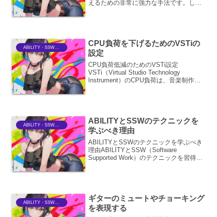
えるための非常に強力な手法です。しか
し、唐突で不自然な転調は、聴き手を混
乱させ、楽曲の魅力を損なってしまう可
能性があります。ここでは、転調を自然
に行うための様々なテクニ...
CPU負荷を下げるためのVSTiの
ABILITY・SSWriter
設定
CPU負荷低減のためのVSTi設定
VSTi（Virtual Studio Technology
Instrument）のCPU負荷は、音楽制作に
おいて、特に複雑なプロジェクトやリア
ルタイム演奏において、パフォーマンス
の低下や音飛び、ノイズの...
ABILITYとSSWのテクニックを
ABILITY・SSWriter
学ぶべき理由
ABILITYとSSWのテクニックを学ぶべき
理由ABILITYとSSW（Software
Supported Work）のテクニックを習得す
ることは、現代のビジネス環境におい
て、個人の生産性向上、チームの効率
化、そして組織全体の競争力強化に...
ギターのミュートやチョーキング
ABILITY・SSWriter
を表現する