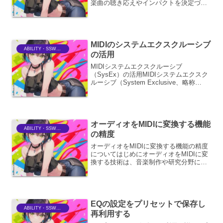
楽曲の聴き応えやインパクトを決定づけ
る重要なプロセスです。単に音量を大き
くするだけでなく、楽曲の持つダイナミ
クスを損なわずに、市場の標準に合わせ
た聴きやすい音圧レベルに...
MIDIのシステムエクスクルーシブ
ABILITY・SSWriter
の活用
MIDIシステムエクスクルーシブ
（SysEx）の活用MIDIシステムエクスク
ルーシブ（System Exclusive、略称
SysEx）は、MIDI規格の中でも特に強力
で柔軟性の高い機能の一つです。これ
は、特定のMIDI機器メーカーやモデル...
オーディオをMIDIに変換する機能
ABILITY・SSWriter
の精度
オーディオをMIDIに変換する機能の精度
についてはじめにオーディオをMIDIに変
換する技術は、音楽制作や研究分野にお
いて非常に有用なツールです。この技術
は、録音された音声信号から音高、タイ
ミング、楽器の種類などの情報を抽出
し、それをMIDI...
EQの設定をプリセットで保存し
ABILITY・SSWriter
再利用する