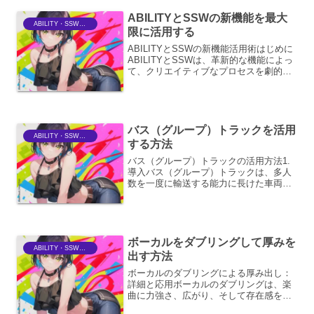
味で...
ABILITYとSSWの新機能を最大
ABILITY・SSWriter
限に活用する
ABILITYとSSWの新機能活用術はじめに
ABILITYとSSWは、革新的な機能によっ
て、クリエイティブなプロセスを劇的に
向上させる可能性を秘めています。これ
らのプラットフォームを最大限に活用す
ることで、ユーザーはより効率的かつ創
造的に、...
バス（グループ）トラックを活用
ABILITY・SSWriter
する方法
バス（グループ）トラックの活用方法1.
導入バス（グループ）トラックは、多人
数を一度に輸送する能力に長けた車両で
あり、その活用方法は多岐にわたりま
す。単なる移動手段としてだけでなく、
地域社会の活性化、産業の発展、さらに
は環境負荷の低減といっ...
ボーカルをダブリングして厚みを
ABILITY・SSWriter
出す方法
ボーカルのダブリングによる厚み出し：
詳細と応用ボーカルのダブリングは、楽
曲に力強さ、広がり、そして存在感を与
えるための定番テクニックです。単に同