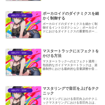
で、これらのノイズを効果的に除去し、
クリアな音質を実現することが可能で
す。本稿では、オーディオノイ...
ボーカロイドのダイナミクスを細
ABILITY・SSWriter
かく制御する
ボーカロイドのダイナミクスを細かく制
御するイントロダクション：ボーカロイ
ドにおけるダイナミクスの重要性ボーカ
ロイドは、その名の通り「ボーカル（歌
声）」を「ロボット（合成）」によって
生成するソフトウェアです。しかし、単
に音程と歌詞を打ち込むだ...
マスタートラックにエフェクトを
ABILITY・SSWriter
かける方法
マスタートラックへのエフェクト適用：
包括的なガイドマスタートラックは、楽
曲制作における最終的な音量調整や音色
補正を行う、いわば楽曲の「顔」とも言
える重要なトラックです。このマスター
トラックにエフェクトを適用すること
で、楽曲全体のクオリティを...
マスタリングで音圧を上げるテク
ABILITY・SSWriter
ニック
マスタリングにおける音圧向上のテクニ
ックマスタリングにおける音圧向上は、